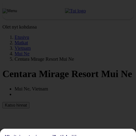
Olet nyt kohdassa
Etusivu
Matkat
Vietnam
Mui Ne
Centara Mirage Resort Mui Ne
Centara Mirage Resort Mui Ne
Mui Ne, Vietnam
Katso hinnat
Edellinen
Seuraava