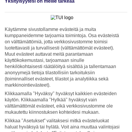
Yksityisyytesi on meille tärkeää
Katso kuvagalleria
Edellinen
Seuraava
Käytämme sivustollamme evästeitä ja muita
kumppaneidemme tarjoamia toimintoja. Osa evästeistä
Tripadvisor
on välttämättömiä, jotta verkkosivustomme toimisi
luotettavasti ja turvallisesti (välttämättömät evästeet).
Muut evästeet auttavat meitä parantamaan
4.8/5
käyttökokemustasi, tarjoamaan sinulle
henkilökohtaisesti räätälöityä sisältöä ja tallentamaan
Luokitus
4.8 / 5
alkaen
2182 arviota
anonyymejä tietoja tilastollisiin tarkoituksiin
(toiminnalliset evästeet, tilastot ja analytiikka sekä
Siisteys
markkinointievästeet).
4.7/5
Sijainti
Klikkaamalla "Hyväksy" hyväksyt kaikkien evästeiden
4.7/5
käytön. Klikkaamalla "Hylkää" hyväksyt vain
Huone
välttämättömät evästeet, eikä verkkosivustomme ole
4.8/5
Palvelu
mukautettu kiinnostuksen kohteidesi mukaan.
4.7/5
Klikkaa "Asetukset” valitaksesi mitkä evästeluokat
Nukkuminen
haluat hyväksyä tai hylätä. Voit aina muuttaa valintojasi
4.8/5