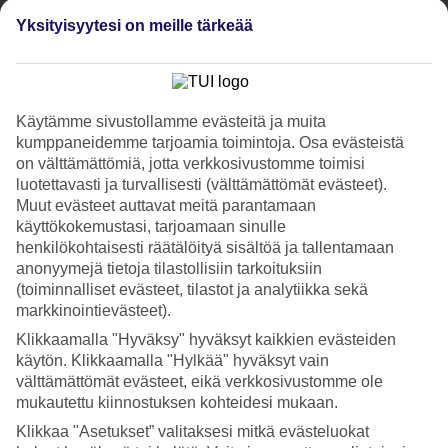
Katso kuvagalleria
Yksityisyytesi on meille tärkeää
Edellinen
Seuraava
Käytämme sivustollamme evästeitä ja muita
Tripadvisor
kumppaneidemme tarjoamia toimintoja. Osa evästeistä
on välttämättömiä, jotta verkkosivustomme toimisi
luotettavasti ja turvallisesti (välttämättömät evästeet).
4.3/5
Muut evästeet auttavat meitä parantamaan
käyttökokemustasi, tarjoamaan sinulle
Luokitus
4.3 / 5
alkaen
583 arviota
henkilökohtaisesti räätälöityä sisältöä ja tallentamaan
anonyymejä tietoja tilastollisiin tarkoituksiin
Siisteys
(toiminnalliset evästeet, tilastot ja analytiikka sekä
4.5/5
Sijainti
markkinointievästeet).
3.8/5
Klikkaamalla "Hyväksy" hyväksyt kaikkien evästeiden
Huone
käytön. Klikkaamalla "Hylkää" hyväksyt vain
4.6/5
Palvelu
välttämättömät evästeet, eikä verkkosivustomme ole
4.2/5
mukautettu kiinnostuksen kohteidesi mukaan.
Nukkuminen
Klikkaa "Asetukset” valitaksesi mitkä evästeluokat
4.6/5