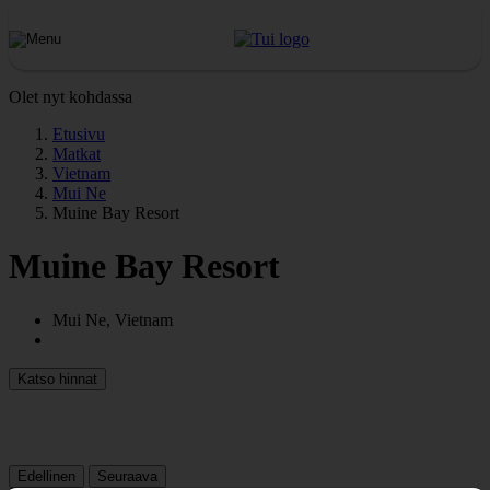
Olet nyt kohdassa
Etusivu
Matkat
Vietnam
Mui Ne
Muine Bay Resort
Muine Bay Resort
Mui Ne, Vietnam
Katso hinnat
Edellinen
Seuraava