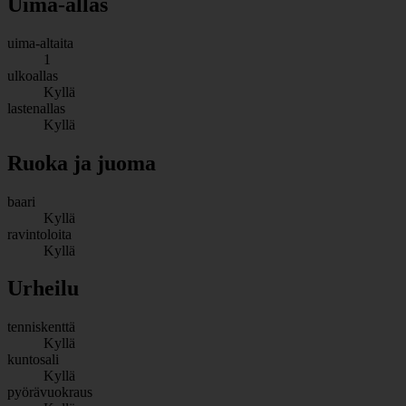
Uima-allas
uima-altaita
1
ulkoallas
Kyllä
lastenallas
Kyllä
Ruoka ja juoma
baari
Kyllä
ravintoloita
Kyllä
Urheilu
tenniskenttä
Kyllä
kuntosali
Kyllä
pyörävuokraus