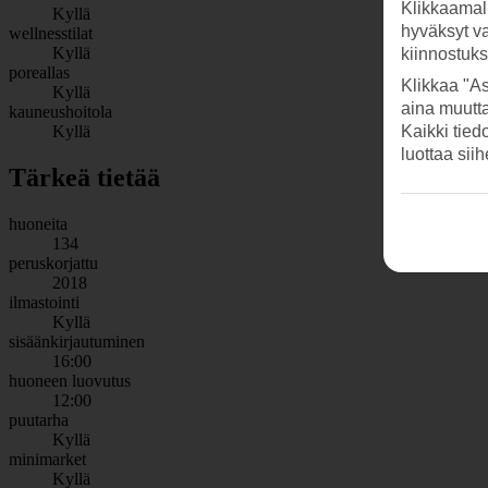
Klikkaamal
Kyllä
hyväksyt v
wellnesstilat
Kyllä
kiinnostuk
poreallas
Klikkaa "As
Kyllä
aina muutt
kauneushoitola
Kyllä
Kaikki tied
luottaa sii
Tärkeä tietää
huoneita
134
peruskorjattu
2018
ilmastointi
Kyllä
sisäänkirjautuminen
16:00
huoneen luovutus
12:00
puutarha
Kyllä
minimarket
Kyllä