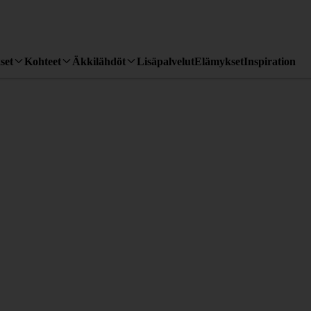
set
Kohteet
Äkkilähdöt
Lisäpalvelut
Elämykset
Inspiration