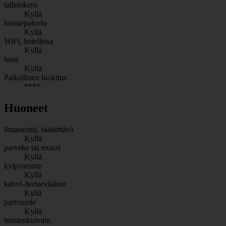
tallelokero
Kyllä
huonepalvelu
Kyllä
WiFi, hotellissa
Kyllä
hissi
Kyllä
Paikallinen luokitus
****
Huoneet
ilmastointi, säädettävä
Kyllä
parveke tai terassi
Kyllä
kylpyamme
Kyllä
kahvi-/teetarvikkeet
Kyllä
parivuode
Kyllä
hiustenkuivain