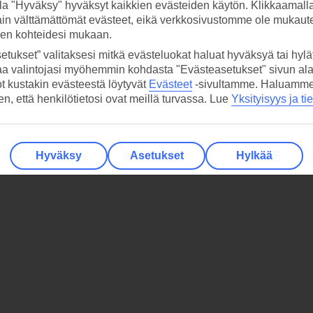
la "Hyväksy" hyväksyt kaikkien evästeiden käytön. Klikkaamall
ain välttämättömät evästeet, eikä verkkosivustomme ole mukaute
sen kohteidesi mukaan.
etukset” valitaksesi mitkä evästeluokat haluat hyväksyä tai hylät
aa valintojasi myöhemmin kohdasta "Evästeasetukset" sivun ala
ot kustakin evästeestä löytyvät
Evästeet
-sivultamme.
Haluamme, 
hen, että henkilötietosi ovat meillä turvassa. Lue
Yksityisyys ja ti
Hyväksy
Asetukset
Hylkää