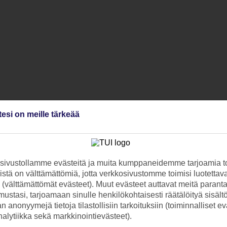
tesi on meille tärkeää
ivustollamme evästeitä ja muita kumppaneidemme tarjoamia to
stä on välttämättömiä, jotta verkkosivustomme toimisi luotettava
ti (välttämättömät evästeet). Muut evästeet auttavat meitä paran
ustasi, tarjoamaan sinulle henkilökohtaisesti räätälöityä sisält
 anonyymejä tietoja tilastollisiin tarkoituksiin (toiminnalliset ev
analytiikka sekä markkinointievästeet).