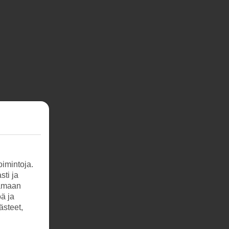
imintoja.
sti ja
tamaan
öä ja
ästeet,