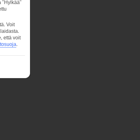
a "Hylkää"
ttu
ä. Voit
laidasta.
että voit
etosuoja
.