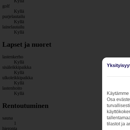
Kyllä
golf
Kyllä
purjelautailu
Kyllä
lainelautailu
Kyllä
Lapset ja nuoret
lastenkerho
Kyllä
Yksityisyy
sisäleikkipaikka
Kyllä
ulkoleikkipaikka
Kyllä
lastenhoito
Kyllä
Käytämme s
Osa evästei
Rentoutuminen
turvallises
käyttökokem
tallentamaan
sauna
1
tilastot ja 
hieronta