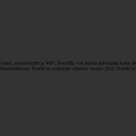
aari, aamiaisbuffet ja WiFi. Hotellilla voit nauttia palveluista kuten hie
öintimahdollisuus. Hotelli on uudistettu viimeksi vuonna 2018. Hotelli 