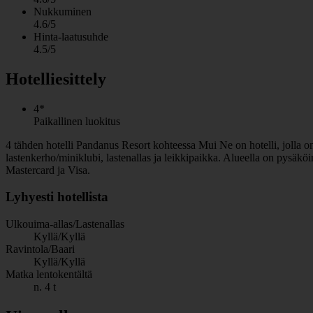
Nukkuminen
4.6/5
Hinta-laatusuhde
4.5/5
Hotelliesittely
4*
Paikallinen luokitus
4 tähden hotelli Pandanus Resort kohteessa Mui Ne on hotelli, jolla on b
lastenkerho/miniklubi, lastenallas ja leikkipaikka. Alueella on pysäk
Mastercard ja Visa.
Lyhyesti hotellista
Ulkouima-allas/Lastenallas
Kyllä/Kyllä
Ravintola/Baari
Kyllä/Kyllä
Matka lentokentältä
n. 4 t