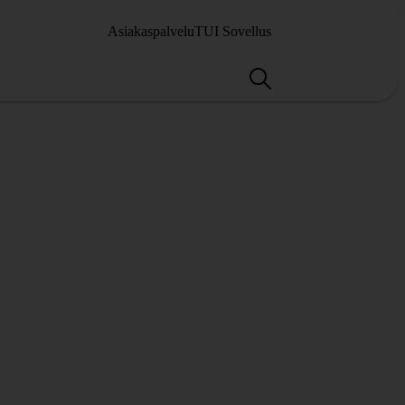
Asiakaspalvelu
TUI Sovellus