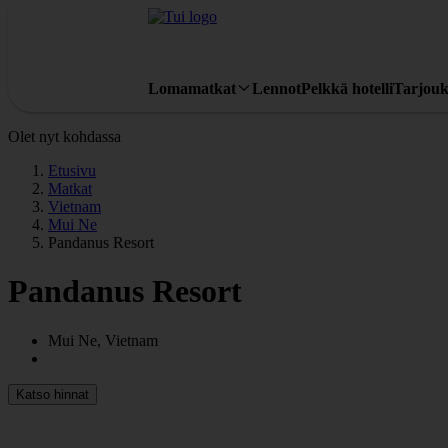
Lomamatkat
Lennot
Pelkkä hotelli
Tarjouk
Olet nyt kohdassa
Etusivu
Matkat
Vietnam
Mui Ne
Pandanus Resort
Pandanus Resort
Mui Ne, Vietnam
Katso hinnat