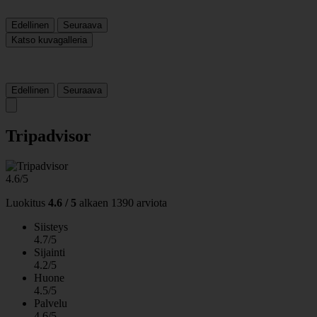
Edellinen
Seuraava
Katso kuvagalleria
Edellinen
Seuraava
Tripadvisor
4.6/5
Luokitus
4.6 / 5
alkaen
1390 arviota
Siisteys
4.7/5
Sijainti
4.2/5
Huone
4.5/5
Palvelu
4.6/5