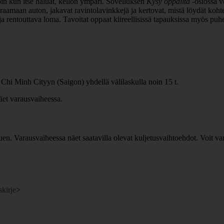
oin kun itse haluat, kellon ympäri. Sovelluksen
Kysy oppailta
-osiossa vo
aamaan auton, jakavat ravintolavinkkejä ja kertovat, mistä löydät kohtee
ja rentouttava loma. Tavoitat oppaat kiireellisissä tapauksissa myös puh
 Chi Minh Cityyn (Saigon) yhdellä välilaskulla noin 15 t.
näet varausvaiheessa.
uen. Varausvaiheessa näet saatavilla olevat kuljetusvaihtoehdot. Voit var
skirje
>