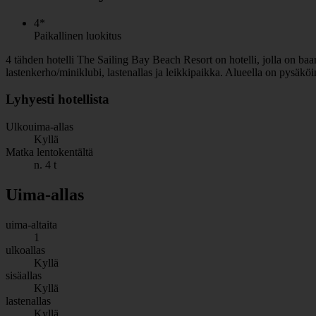
4*
Paikallinen luokitus
4 tähden hotelli The Sailing Bay Beach Resort on hotelli, jolla on baari
lastenkerho/miniklubi, lastenallas ja leikkipaikka. Alueella on pysäkö
Lyhyesti hotellista
Ulkouima-allas
Kyllä
Matka lentokentältä
n. 4 t
Uima-allas
uima-altaita
1
ulkoallas
Kyllä
sisäallas
Kyllä
lastenallas
Kyllä