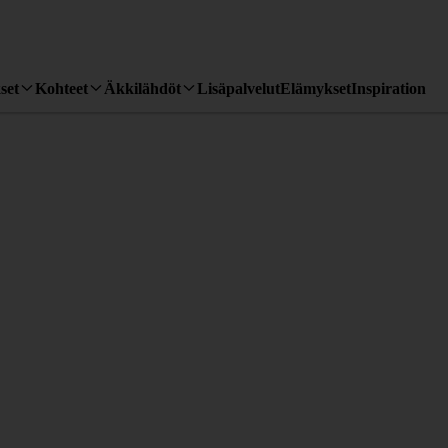
set
Kohteet
Äkkilähdöt
Lisäpalvelut
Elämykset
Inspiration