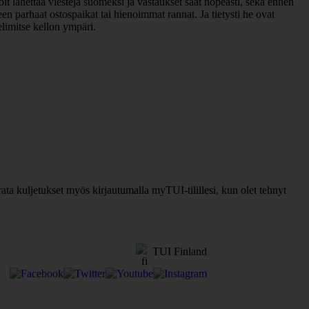
it lähettää viestejä suomeksi ja vastaukset saat nopeasti, sekä ennen
n parhaat ostospaikat tai hienoimmat rannat. Ja tietysti he ovat
elimitse kellon ympäri.
ata kuljetukset myös kirjautumalla myTUI-tilillesi, kun olet tehnyt
TUI Finland