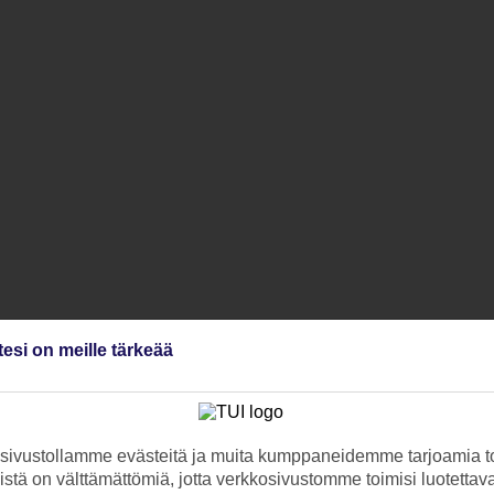
tesi on meille tärkeää
ivustollamme evästeitä ja muita kumppaneidemme tarjoamia to
stä on välttämättömiä, jotta verkkosivustomme toimisi luotettava