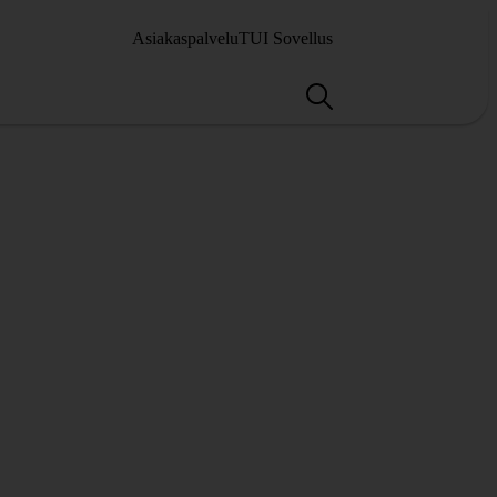
Asiakaspalvelu
TUI Sovellus