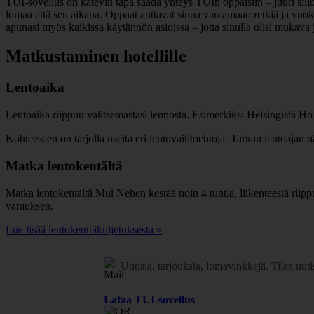
TUI-sovellus on kätevin tapa saada yhteys TUIn oppaisiin – juuri sill
lomaa että sen aikana. Oppaat auttavat sinua varaamaan retkiä ja vuokr
apunasi myös kaikissa käytännön asioissa – jotta sinulla olisi mukava 
Matkustaminen hotellille
Lentoaika
Lentoaika riippuu valitsemastasi lennosta. Esimerkiksi Helsingistä Ho
Kohteeseen on tarjolla useita eri lentovaihtoehtoja. Tarkan lentoajan 
Matka lentokentältä
Matka lentokentältä Mui Nehen kestää noin 4 tuntia, liikenteestä riipp
varauksen.
Lue lisää lentokenttäkuljetuksesta »
Uutisia, tarjouksia, lomavinkkejä.
Tilaa uuti
Lataa TUI-sovellus