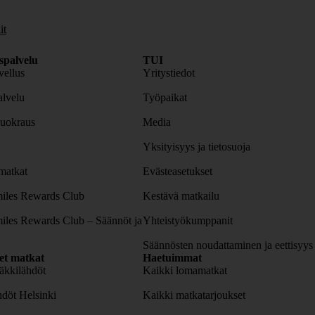
it
spalvelu
TUI
ellus
Yritystiedot
lvelu
Työpaikat
uokraus
Media
Yksityisyys ja tietosuoja
atkat
Evästeasetukset
iles Rewards Club
Kestävä matkailu
iles Rewards Club – Säännöt ja
Yhteistyökumppanit
Säännösten noudattaminen ja eettisyys
set matkat
Haetuimmat
äkkilähdöt
Kaikki lomamatkat
döt Helsinki
Kaikki matkatarjoukset