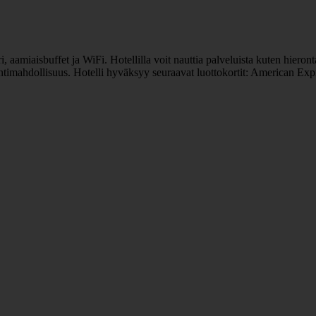
, aamiaisbuffet ja WiFi. Hotellilla voit nauttia palveluista kuten hieronta
intimahdollisuus. Hotelli hyväksyy seuraavat luottokortit: American Exp