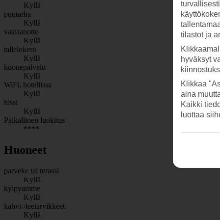
turvallises
Kyllä
käyttökokem
puutarha
Kyllä
tallentamaan
vastaanotto
tilastot ja 
Kyllä
Klikkaamal
tallelokero
Kyllä
hyväksyt v
huonepalvelu
kiinnostuk
Kyllä
Klikkaa "As
WiFi, hotellissa
Kyllä
aina muutt
hissi
Kaikki tied
Kyllä
luottaa sii
Paikallinen luokitus
****
Huoneet
parveke tai terassi
Kyllä
kylpyamme
Kyllä
kahvi-/teetarvikkeet
Kyllä