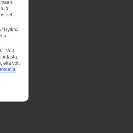
tamaan
öä ja
ästeet,
a "Hylkää"
ttu
ä. Voit
laidasta.
että voit
etosuoja
.