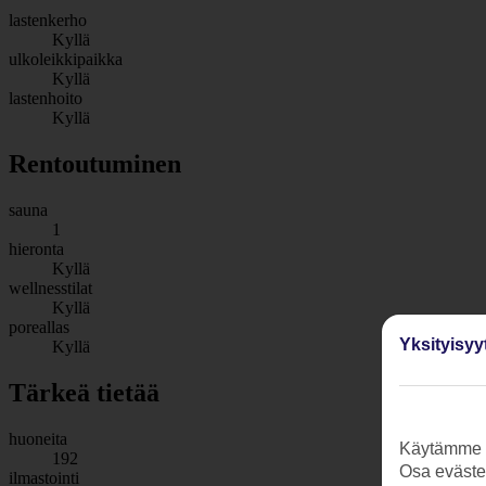
lastenkerho
Kyllä
ulkoleikkipaikka
Kyllä
lastenhoito
Kyllä
Rentoutuminen
sauna
1
hieronta
Kyllä
wellnesstilat
Kyllä
poreallas
Yksityisyy
Kyllä
Tärkeä tietää
huoneita
Käytämme s
192
Osa evästei
ilmastointi