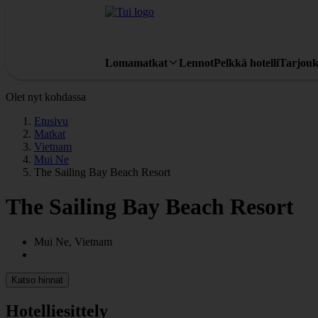
Lomamatkat
Lennot
Pelkkä hotelli
Tarjouk
Olet nyt kohdassa
Etusivu
Matkat
Vietnam
Mui Ne
The Sailing Bay Beach Resort
The Sailing Bay Beach Resort
Mui Ne, Vietnam
Katso hinnat
Hotelliesittely