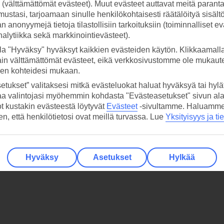
ti (välttämättömät evästeet). Muut evästeet auttavat meitä paran
ustasi, tarjoamaan sinulle henkilökohtaisesti räätälöityä sisält
 anonyymejä tietoja tilastollisiin tarkoituksiin (toiminnalliset ev
analytiikka sekä markkinointievästeet).
la "Hyväksy" hyväksyt kaikkien evästeiden käytön. Klikkaamall
ain välttämättömät evästeet, eikä verkkosivustomme ole mukaute
sen kohteidesi mukaan.
etukset” valitaksesi mitkä evästeluokat haluat hyväksyä tai hylät
aa valintojasi myöhemmin kohdasta "Evästeasetukset" sivun ala
ot kustakin evästeestä löytyvät
Evästeet
-sivultamme.
Haluamme, 
hen, että henkilötietosi ovat meillä turvassa. Lue
Yksityisyys ja ti
Hyväksy
Asetukset
Hylkää