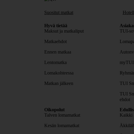
Suositut matkat
Hotell
Hyvä tietää
Asiaka
Maksut ja matkaliput
TUI-sov
Matkaehdot
Lomapa
Ennen matkaa
Autonv
Lentomatka
myTUI
Lomakohteessa
Ryhmäm
Matkan jälkeen
TUI Sm
TUI Sm
ehdot
Oikopolut
Edulli
Talven lomamatkat
Kaikki 
Kesän lomamatkat
Äkkiläh