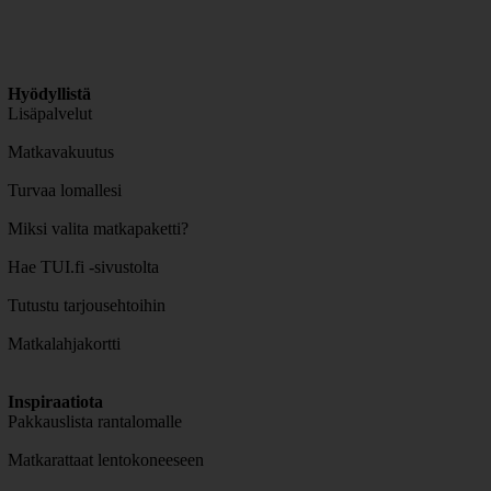
Hyödyllistä
Lisäpalvelut
Matkavakuutus
Turvaa lomallesi
Miksi valita matkapaketti?
Hae TUI.fi -sivustolta
Tutustu tarjousehtoihin
Matkalahjakortti
Inspiraatiota
Pakkauslista rantalomalle
Matkarattaat lentokoneeseen