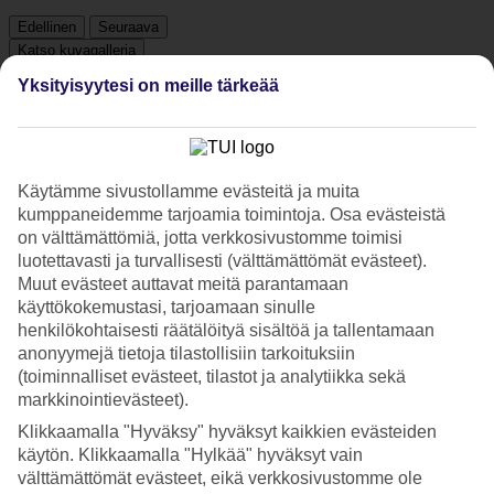
Edellinen
Seuraava
Katso kuvagalleria
Yksityisyytesi on meille tärkeää
Edellinen
Seuraava
Käytämme sivustollamme evästeitä ja muita
Tripadvisor
kumppaneidemme tarjoamia toimintoja. Osa evästeistä
on välttämättömiä, jotta verkkosivustomme toimisi
luotettavasti ja turvallisesti (välttämättömät evästeet).
4.9/5
Muut evästeet auttavat meitä parantamaan
Luokitus
4.9 / 5
alkaen
4344 arviota
käyttökokemustasi, tarjoamaan sinulle
henkilökohtaisesti räätälöityä sisältöä ja tallentamaan
Siisteys
anonyymejä tietoja tilastollisiin tarkoituksiin
4.8/5
(toiminnalliset evästeet, tilastot ja analytiikka sekä
Sijainti
markkinointievästeet).
4.8/5
Huone
Klikkaamalla "Hyväksy" hyväksyt kaikkien evästeiden
4.7/5
käytön. Klikkaamalla "Hylkää" hyväksyt vain
Palvelu
välttämättömät evästeet, eikä verkkosivustomme ole
4.8/5