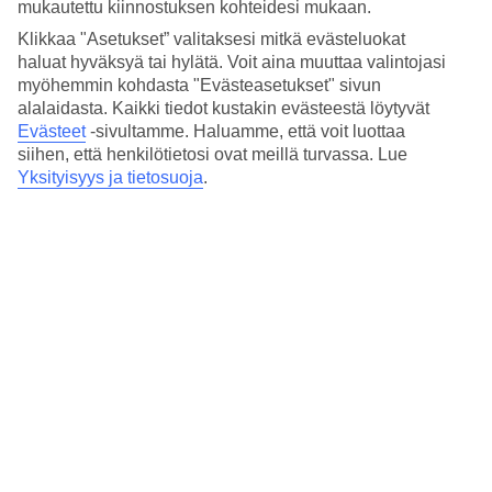
Nukkuminen
mukautettu kiinnostuksen kohteidesi mukaan.
4.7/5
Klikkaa "Asetukset” valitaksesi mitkä evästeluokat
Hinta-laatusuhde
haluat hyväksyä tai hylätä. Voit aina muuttaa valintojasi
4.8/5
myöhemmin kohdasta "Evästeasetukset" sivun
Hotelliesittely
alalaidasta. Kaikki tiedot kustakin evästeestä löytyvät
Evästeet
-sivultamme.
Haluamme, että voit luottaa
siihen, että henkilötietosi ovat meillä turvassa. Lue
4*
Yksityisyys ja tietosuoja
.
Paikallinen luokitus
4 tähden hotelli Bamboo Village Beach Resort & Spa, Mui Ne
kohteessa Phan Thiet on hotelli, jolla on baari, aamiaisbuffet ja
WiFi. Hotellilla voit nauttia palveluista kuten hieronta ja sauna. Jos
matkustat lasten kanssa, on lapsille lastenhoito, lastenallas ja
leikkipaikka. Alueella on pysäköintimahdollisuus. Hotelli on
uudistettu viimeksi vuonna 2009. Hotelli hyväksyy seuraavat
luottokortit: American Express, Diners Club, Mastercard ja Visa.
Lyhyesti hotellista
Rannalle
1,1 km
Ulkouima-allas/Lastenallas
Kyllä/Kyllä