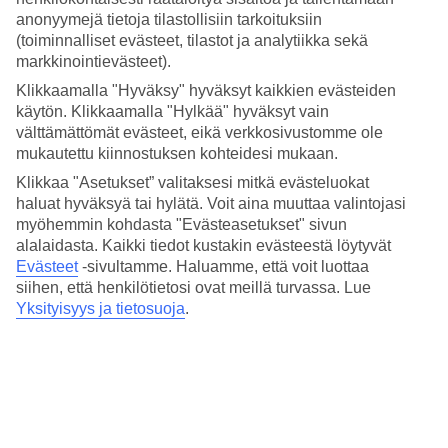
Kyllä
anonyymejä tietoja tilastollisiin tarkoituksiin
Ravintola/Baari
(toiminnalliset evästeet, tilastot ja analytiikka sekä
Kyllä/Kyllä
markkinointievästeet).
Matka lentokentältä
n. 20 min.
Klikkaamalla "Hyväksy" hyväksyt kaikkien evästeiden
käytön. Klikkaamalla "Hylkää" hyväksyt vain
Keskilämpötila Tallinna
välttämättömät evästeet, eikä verkkosivustomme ole
mukautettu kiinnostuksen kohteidesi mukaan.
Edellinen
Klikkaa "Asetukset” valitaksesi mitkä evästeluokat
haluat hyväksyä tai hylätä. Voit aina muuttaa valintojasi
Tammi
myöhemmin kohdasta "Evästeasetukset" sivun
alalaidasta. Kaikki tiedot kustakin evästeestä löytyvät
-1
°
C
Evästeet
-sivultamme.
Haluamme, että voit luottaa
Yö:
siihen, että henkilötietosi ovat meillä turvassa. Lue
-7
°C
Yksityisyys ja tietosuoja
.
Vesi:
1
°C
Poutapäiviä:
15
Helmi