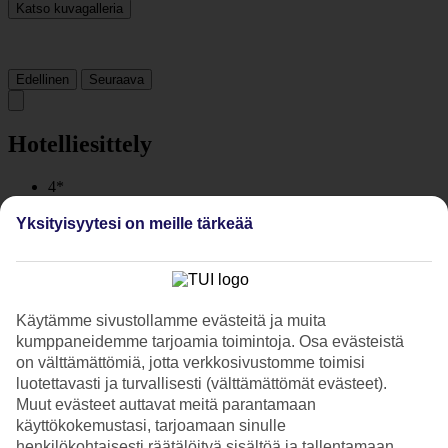
Katso kuvagalleria
Edellinen
Seuraava
Hotelliesittely
4*
Paikallinen luokitus
Yksityisyytesi on meille tärkeää
4 tähden hotelli Hilton Tallinn Park kohteessa Tallinn on hotelli,
jolla on baari, aamiaisbuffet ja WiFi. Hotellilla voit nauttia
palveluista kuten hieronta ja sauna. Alueella on
pysäköintimahdollisuus. Hotelli on uudistettu viimeksi vuonna 2016.
Hotelli hyväksyy seuraavat luottokortit: American Express, Diners
Käytämme sivustollamme evästeitä ja muita
Club, Mastercard ja Visa.
kumppaneidemme tarjoamia toimintoja. Osa evästeistä
on välttämättömiä, jotta verkkosivustomme toimisi
Lyhyesti hotellista
luotettavasti ja turvallisesti (välttämättömät evästeet).
Muut evästeet auttavat meitä parantamaan
Rannalle
2,6 km
käyttökokemustasi, tarjoamaan sinulle
Ulkouima-allas
henkilökohtaisesti räätälöityä sisältöä ja tallentamaan