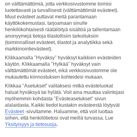
Toompean linna
on välttämättömiä, jotta verkkosivustomme toimisi
luotettavasti ja turvallisesti (välttämättömät evästeet).
Seuraava
Muut evästeet auttavat meitä parantamaan
käyttökokemustasi, tarjoamaan sinulle
henkilökohtaisesti räätälöityä sisältöä ja tallentamaan
anonyymejä tietoja tilastollisiin tarkoituksiin
(toiminnalliset evästeet, tilastot ja analytiikka sekä
markkinointievästeet).
Klikkaamalla "Hyväksy" hyväksyt kaikkien evästeiden
käytön. Klikkaamalla "Hylkää" hyväksyt vain
välttämättömät evästeet, eikä verkkosivustomme ole
mukautettu kiinnostuksen kohteidesi mukaan.
Klikkaa "Asetukset” valitaksesi mitkä evästeluokat
haluat hyväksyä tai hylätä. Voit aina muuttaa valintojasi
Vanhakaupunki ja sen upeat muurit
Kalamajan kulttuurialue
myöhemmin kohdasta "Evästeasetukset" sivun
Telliskiven kauppahalli
alalaidasta. Kaikki tiedot kustakin evästeestä löytyvät
Evästeet
-sivultamme.
Haluamme, että voit luottaa
Lue lisää matkakohteesta
siihen, että henkilötietosi ovat meillä turvassa. Lue
Yksityisyys ja tietosuoja
.
Suositut hotellit kohteessa Tallinna