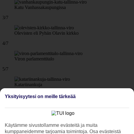
Katu Vanhassakaupungissa
3/7
Olevisten eli Pyhän Olavin kirkko
4/7
Viron parlamenttitalo
5/7
Katariinankuja
6/7
Yksityisyytesi on meille tärkeää
Aleksanteri Nevskin katedraali
7/7
Käytämme sivustollamme evästeitä ja muita
kumppaneidemme tarjoamia toimintoja. Osa evästeistä