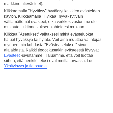
Hinta-laatusuhde
markkinointievästeet).
3.8/5
Klikkaamalla "Hyväksy" hyväksyt kaikkien evästeiden
Hotelliesittely
käytön. Klikkaamalla "Hylkää" hyväksyt vain
välttämättömät evästeet, eikä verkkosivustomme ole
mukautettu kiinnostuksen kohteidesi mukaan.
3*
Paikallinen luokitus
Klikkaa "Asetukset” valitaksesi mitkä evästeluokat
haluat hyväksyä tai hylätä. Voit aina muuttaa valintojasi
3 tähden hotelli Three Crowns Residents kohteessa Tallinn on
hotelli, jolla on baari, WiFi ja ravintola. Alueella on
myöhemmin kohdasta "Evästeasetukset" sivun
pysäköintimahdollisuus. Hotelli on uudistettu viimeksi vuonna 2015.
alalaidasta. Kaikki tiedot kustakin evästeestä löytyvät
Hotelli hyväksyy seuraavat luottokortit: Mastercard ja Visa.
Evästeet
-sivultamme.
Haluamme, että voit luottaa
siihen, että henkilötietosi ovat meillä turvassa. Lue
Lyhyesti hotellista
Yksityisyys ja tietosuoja
.
Rannalle
1,9 km
Ravintola/Baari
Kyllä/Kyllä
Matka lentokentältä
n. 20 min.
Keskilämpötila Tallinna