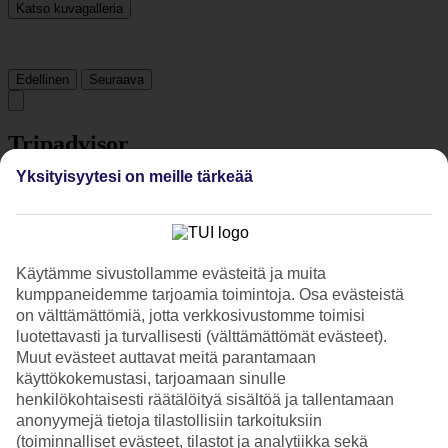
Katso kuvagalleria
Edellinen
Seuraava
Tripadvisor
Yksityisyytesi on meille tärkeää
3.3/5
Luokitus
3.3 / 5
alkaen
647 arviota
Siisteys
Käytämme sivustollamme evästeitä ja muita
4/5
kumppaneidemme tarjoamia toimintoja. Osa evästeistä
Sijainti
on välttämättömiä, jotta verkkosivustomme toimisi
4.9/5
luotettavasti ja turvallisesti (välttämättömät evästeet).
Huone
Muut evästeet auttavat meitä parantamaan
3.4/5
käyttökokemustasi, tarjoamaan sinulle
Palvelu
3.7/5
henkilökohtaisesti räätälöityä sisältöä ja tallentamaan
Nukkuminen
anonyymejä tietoja tilastollisiin tarkoituksiin
3.9/5
(toiminnalliset evästeet, tilastot ja analytiikka sekä