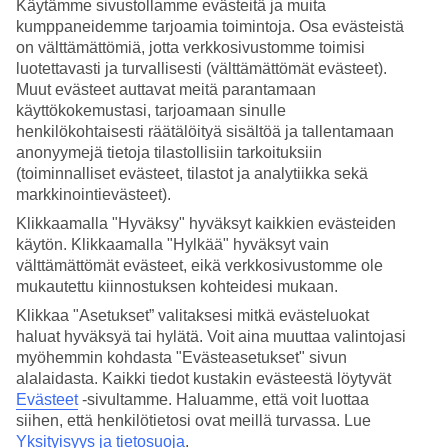
Käytämme sivustollamme evästeitä ja muita
kumppaneidemme tarjoamia toimintoja. Osa evästeistä
Hae
on välttämättömiä, jotta verkkosivustomme toimisi
luotettavasti ja turvallisesti (välttämättömät evästeet).
Muut evästeet auttavat meitä parantamaan
käyttökokemustasi, tarjoamaan sinulle
Olet nyt kohdassa
henkilökohtaisesti räätälöityä sisältöä ja tallentamaan
anonyymejä tietoja tilastollisiin tarkoituksiin
Etusivu
(toiminnalliset evästeet, tilastot ja analytiikka sekä
Blue Star Resort
markkinointievästeet).
Klikkaamalla "Hyväksy" hyväksyt kaikkien evästeiden
käytön. Klikkaamalla "Hylkää" hyväksyt vain
BLUE STAR Resort
välttämättömät evästeet, eikä verkkosivustomme ole
mukautettu kiinnostuksen kohteidesi mukaan.
Klikkaa "Asetukset” valitaksesi mitkä evästeluokat
Hotelleja, joilla on kaikkea vähän enemmän. Suuremmat alueet,
haluat hyväksyä tai hylätä. Voit aina muuttaa valintojasi
useita altaita ja ravintoloita. Lähes kaikkea, mitä mukavaan ja
myöhemmin kohdasta "Evästeasetukset" sivun
rentouttavaan lomanviettoon tarvitaan – eikä sinun tarvitse
välttämättä edes poistua hotellilta.
alalaidasta. Kaikki tiedot kustakin evästeestä löytyvät
Evästeet
-sivultamme.
Haluamme, että voit luottaa
Millainen BLUE STAR sopii sinulle?
siihen, että henkilötietosi ovat meillä turvassa. Lue
Yksityisyys ja tietosuoja
.