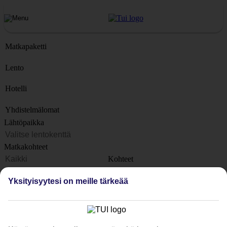
Matkapaketti
Lento
Hotelli
Yhdistelmälomat
Lähtöpaikka
Matkakohteet
Kohteet
Lähtöpäivä
Yksityisyytesi on meille tärkeää
Matkan kesto
1 viikko
Matkustajien lukumäärä