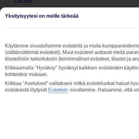
Lue lisää
Tarjoillaanko lennoilla lastenaterioita?
Yksityisyytesi on meille tärkeää
Lue lisää
Voiko alaikäinen lapsi matkustaa yksin tai
ilman huoltajaa?
Käytämme sivustollamme evästeitä ja muita kumppaneidemme tar
(välttämättömät evästeet). Muut evästeet auttavat meitä para
Lue lisää
tilastollisiin tarkoituksiin (toiminnalliset evästeet, tilastot ja 
Voinko varata sylilapselle lennolle ateriat?
Klikkaamalla "Hyväksy" hyväksyt kaikkien evästeiden käytön.
kohteidesi mukaan.
Lue lisää
Klikkaa "Asetukset” valitaksesi mitkä evästeluokat haluat hyv
evästeestä löytyvät
Evästeet
-sivultamme.
Haluamme, että voit
Voinko varata vauvankopan lennolle?
Lue lisää
Näytä enemmän