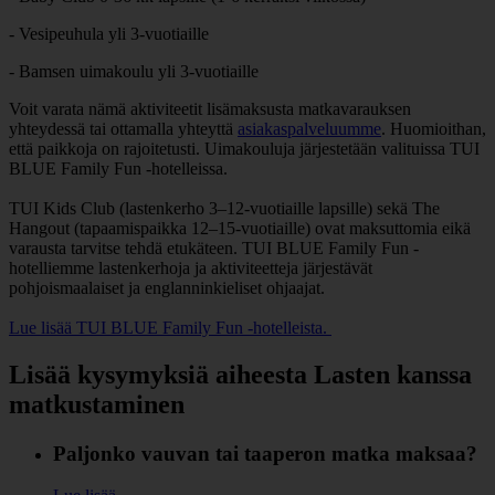
- Vesipeuhula yli 3-vuotiaille
- Bamsen uimakoulu yli 3-vuotiaille
Voit varata nämä aktiviteetit lisämaksusta matkavarauksen
yhteydessä tai ottamalla yhteyttä
asiakaspalveluumme
. Huomioithan,
että paikkoja on rajoitetusti. Uimakouluja järjestetään valituissa TUI
BLUE Family Fun -hotelleissa.
TUI Kids Club (lastenkerho 3–12-vuotiaille lapsille) sekä The
Hangout (tapaamispaikka 12–15-vuotiaille) ovat maksuttomia eikä
varausta tarvitse tehdä etukäteen. TUI BLUE Family Fun -
hotelliemme lastenkerhoja ja aktiviteetteja järjestävät
pohjoismaalaiset ja englanninkieliset ohjaajat.
Lue lisää TUI BLUE Family Fun -hotelleista.
Lisää kysymyksiä aiheesta Lasten kanssa
matkustaminen
Paljonko vauvan tai taaperon matka maksaa?