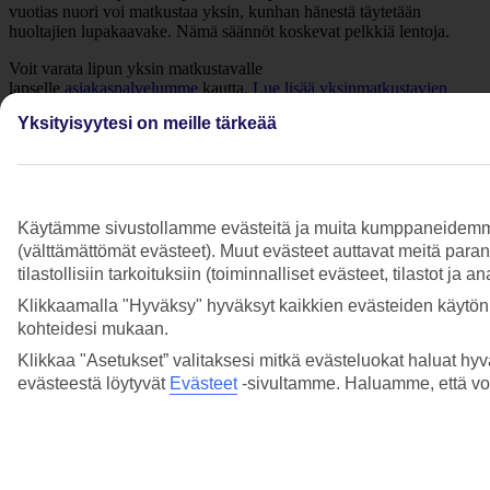
vuotias nuori voi matkustaa yksin, kunhan hänestä täytetään
huoltajien lupakaavake. Nämä säännöt koskevat pelkkiä lentoja.
Voit varata lipun yksin matkustavalle
lapselle
asiakaspalvelumme
kautta.
Lue lisää yksinmatkustavien
lasten säännöksistä ja huoltajien luvasta.
Yksityisyytesi on meille tärkeää
Lisää kysymyksiä aiheesta Lasten kanssa
matkustaminen
Käytämme sivustollamme evästeitä ja muita kumppaneidemme tar
Paljonko vauvan tai taaperon matka maksaa?
(välttämättömät evästeet). Muut evästeet auttavat meitä para
Lue lisää
tilastollisiin tarkoituksiin (toiminnalliset evästeet, tilastot ja 
Klikkaamalla "Hyväksy" hyväksyt kaikkien evästeiden käytön.
Tarjoillaanko lennoilla lastenaterioita?
kohteidesi mukaan.
Lue lisää
Klikkaa "Asetukset” valitaksesi mitkä evästeluokat haluat hyv
evästeestä löytyvät
Evästeet
-sivultamme.
Haluamme, että voit
Voiko lastenkerhoja tai muita aktiviteetteja
varata etukäteen?
Lue lisää