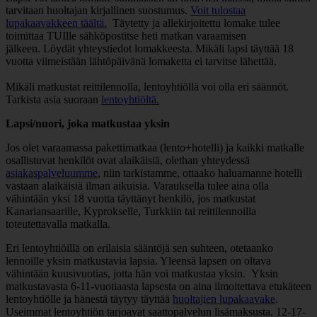
tarvitaan huoltajan kirjallinen suostumus.
Voit tulostaa
lupakaavakkeen täältä.
Täytetty ja allekirjoitettu lomake tulee
toimittaa TUIlle sähköpostitse heti matkan varaamisen
jälkeen. Löydät yhteystiedot lomakkeesta. Mikäli lapsi täyttää 18
vuotta viimeistään lähtöpäivänä lomaketta ei tarvitse lähettää.
Mikäli matkustat reittilennolla, lentoyhtiöllä voi olla eri säännöt.
Tarkista asia suoraan
lentoyhtiöltä.
Lapsi/nuori, joka matkustaa yksin
Jos olet varaamassa pakettimatkaa (lento+hotelli) ja kaikki matkalle
osallistuvat henkilöt ovat alaikäisiä, olethan yhteydessä
asiakaspalveluumme
, niin tarkistamme, ottaako haluamanne hotelli
vastaan alaikäisiä ilman aikuisia. Varauksella tulee aina olla
vähintään yksi 18 vuotta täyttänyt henkilö, jos matkustat
Kanariansaarille, Kyprokselle, Turkkiin tai reittilennoilla
toteutettavalla matkalla.
Eri lentoyhtiöillä on erilaisia sääntöjä sen suhteen, otetaanko
lennoille yksin matkustavia lapsia. Yleensä lapsen on oltava
vähintään kuusivuotias, jotta hän voi matkustaa yksin. Yksin
matkustavasta 6-11-vuotiaasta lapsesta on aina ilmoitettava etukäteen
lentoyhtiölle ja hänestä täytyy täyttää
huoltajien lupakaavake
.
Useimmat lentoyhtiön tarjoavat saattopalvelun lisämaksusta. 12-17-