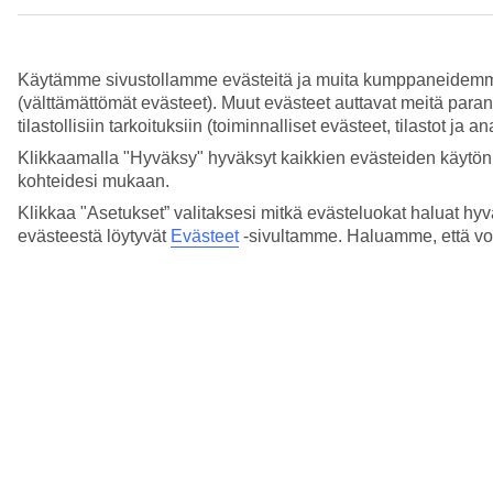
Mitä tapahtuu, jos passini tai viisumini ei ole
voimassa?
Käytämme sivustollamme evästeitä ja muita kumppaneidemme tar
Lue lisää
(välttämättömät evästeet). Muut evästeet auttavat meitä para
tilastollisiin tarkoituksiin (toiminnalliset evästeet, tilastot ja 
Tarvitsenko passin mukaan matkalle? Mitkä
Klikkaamalla "Hyväksy" hyväksyt kaikkien evästeiden käytön.
passi- ja viisumisäännöt matkakohteessani on?
kohteidesi mukaan.
Lue lisää
Klikkaa "Asetukset” valitaksesi mitkä evästeluokat haluat hyv
evästeestä löytyvät
Evästeet
-sivultamme.
Haluamme, että voit
Tuleeko minun ilmoittaa matkustajatietoja
etukäteen?
Lue lisää
Voinko matkustaa ulkomaalaisella passilla?
Lue lisää
Näytä enemmän