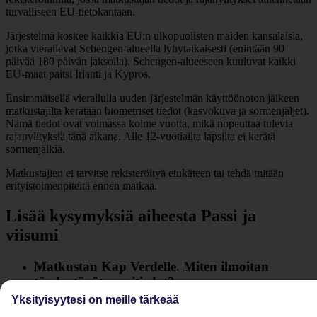
turvalliseen EU-tietokantaan.
Järjestelmä koskee kaikkia EU:n ulkopuolisten maiden kansalaisia,
jotka vierailevat Schengen-alueella lyhytaikaisesti (enintään 90
päivää 180 päivän jaksolla). Schengen-alueeseen kuuluvat kaikki
EU-maat paitsi Irlanti ja Kypros.
Ensimmäisellä vierailulla uuden järjestelmän käyttöönoton jälkeen
matkustajilta kerätään biometriset tiedot (kasvokuva ja sormenjäljet).
Nämä tiedot ovat voimassa kolme vuotta, mikä nopeuttaa tulevia
rajanylityksiä tänä aikana. Alle 12-vuotiailta lapsilta ei kerätä
sormenjälkiä.
Matkustajien ei tarvitse rekisteröityä etukäteen tai tehdä mitään
erityistoimenpiteitä ennen matkaa.
Lisää kysymyksiä aiheesta Passi ja
viisumi
Matkustan Kap Verdelle. Miten ilmoitan
täydentävät passitiedot?
Yksityisyytesi on meille tärkeää
Lue lisää