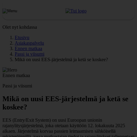
Olet nyt kohdassa
Etusivu
Asiakaspalvelu
Ennen matkaa
Passi ja viisumi
Mikä on uusi EES-järjestelmä ja ketä se koskee?
Ennen matkaa
Passi ja viisumi
Mikä on uusi EES-järjestelmä ja ketä se
koskee?
EES (Entry/Exit System) on uusi Euroopan unionin
rajanylitysjärjestelmä, joka otetaan käyttöön 12. lokakuuta 2025
alkaen. Järjestelmä korvaa passien leimaamisen sähköisellä
rekisteröinnillä, jossa matkustajan tiedot ja rajanylitykset tallennetaan