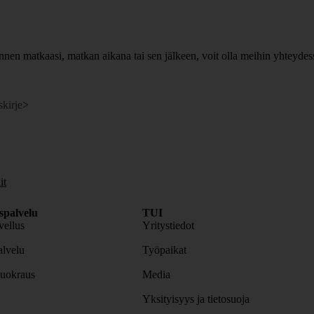
nen matkaasi, matkan aikana tai sen jälkeen, voit olla meihin yhteydes
skirje
>
it
spalvelu
TUI
ellus
Yritystiedot
lvelu
Työpaikat
uokraus
Media
Yksityisyys ja tietosuoja