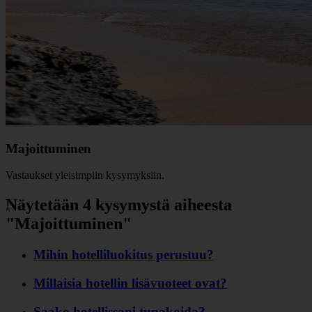
Majoittuminen
Vastaukset yleisimpiin kysymyksiin.
Näytetään 4 kysymystä aiheesta
"Majoittuminen"
Mihin hotelliluokitus perustuu?
Millaisia hotellin lisävuoteet ovat?
Saako hotellissani tupakoida?