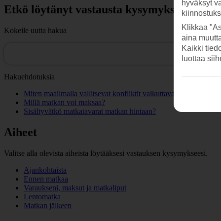
hyväksyt v
Etkö löytänyt vastausta kysymykseesi?
kiinnostuk
Klikkaa "As
Kokeile uutta hakua
aina muutt
Kaikki tied
luottaa sii
Hakuehdotuksia
Miten maailmalla vallitsevat konfliktit vaikuttavat matkaani?
Millä matkan voi maksaa?
Sisältyvätkö matkatavarat matkan hintaan?
Aiheet
Valitse alla olevista aiheista löytääksesi vastauksen kysymykseesi.
Ajankohtaista
Ennen matkaa
Varaukseni, maksut ja matkaliput
Lentomatka
Matkan jälkeen