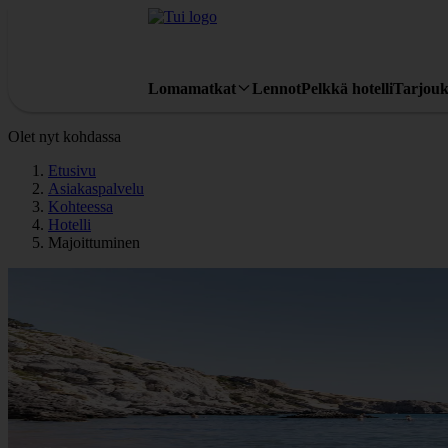
Lomamatkat
Lennot
Pelkkä hotelli
Tarjouk
Olet nyt kohdassa
Etusivu
Asiakaspalvelu
Kohteessa
Hotelli
Majoittuminen