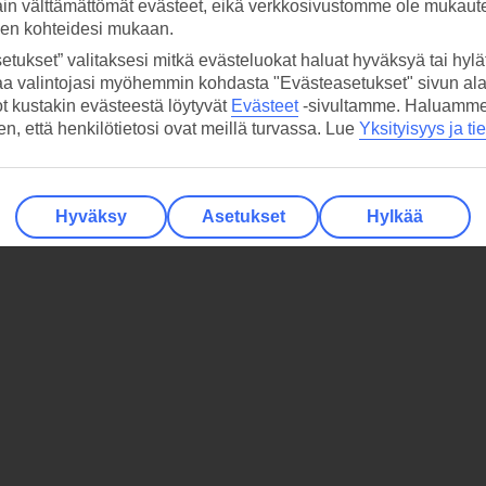
ain välttämättömät evästeet, eikä verkkosivustomme ole mukaute
sen kohteidesi mukaan.
etukset” valitaksesi mitkä evästeluokat haluat hyväksyä tai hylät
aa valintojasi myöhemmin kohdasta "Evästeasetukset" sivun ala
ot kustakin evästeestä löytyvät
Evästeet
-sivultamme.
Haluamme, 
hen, että henkilötietosi ovat meillä turvassa. Lue
Yksityisyys ja ti
Hyväksy
Asetukset
Hylkää