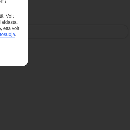
ttu
ä. Voit
laidasta.
että voit
etosuoja
.