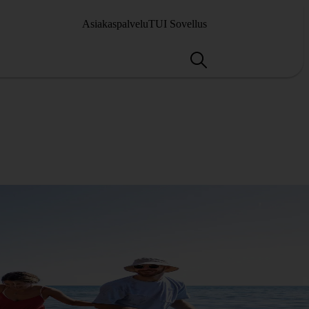
Asiakaspalvelu
TUI Sovellus