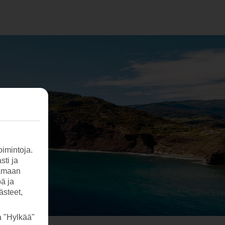
imintoja.
sti ja
tamaan
öä ja
ästeet,
a "Hylkää"