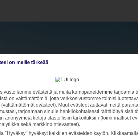
tesi on meille tärkeää
ivustollamme evästeitä ja muita kumppaneidemme tarjoamia to
stä on välttämättömiä, jotta verkkosivustomme toimisi luotettava
ti (välttämättömät evästeet). Muut evästeet auttavat meitä paran
ustasi, tarjoamaan sinulle henkilökohtaisesti räätälöityä sisält
 anonyymejä tietoja tilastollisiin tarkoituksiin (toiminnalliset ev
analytiikka sekä markkinointievästeet).
la "Hyväksy" hyväksyt kaikkien evästeiden käytön. Klikkaamall