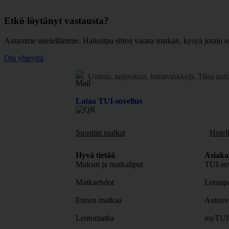
Etkö löytänyt vastausta?
Autamme mielellämme. Halusitpa sitten varata matkan, kysyä jotain en
Ota yhteyttä
Uutisia, tarjouksia, lomavinkkejä.
Tilaa uuti
Lataa TUI-sovellus
Suositut matkat
Hotell
Hyvä tietää
Asiaka
Maksut ja matkaliput
TUI-sov
Matkaehdot
Lomapa
Ennen matkaa
Autonv
Lentomatka
myTUI