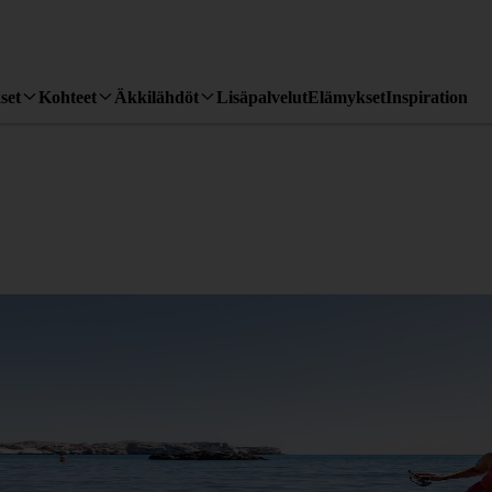
set
Kohteet
Äkkilähdöt
Lisäpalvelut
Elämykset
Inspiration