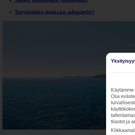
Tarvitsenko mukaan adapterin?
Yksityisyy
Käytämme s
Osa evästei
turvallises
käyttökokem
tallentamaan
tilastot ja 
Klikkaamal