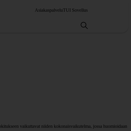
Asiakaspalvelu
TUI Sovellus
 luokitukseen vaikuttavat niiden kokonaisvaikutelma, jossa huomioidaan