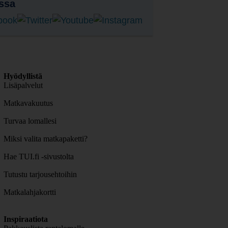
ssa
Hyödyllistä
Lisäpalvelut
Matkavakuutus
Turvaa lomallesi
Miksi valita matkapaketti?
Hae TUI.fi -sivustolta
Tutustu tarjousehtoihin
Matkalahjakortti
Inspiraatiota