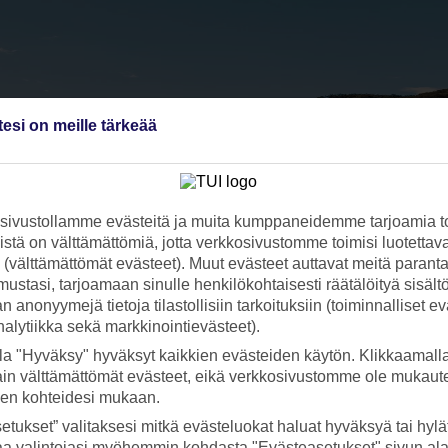
tesi on meille tärkeää
ivustollamme evästeitä ja muita kumppaneidemme tarjoamia to
stä on välttämättömiä, jotta verkkosivustomme toimisi luotettava
ti (välttämättömät evästeet). Muut evästeet auttavat meitä paran
ustasi, tarjoamaan sinulle henkilökohtaisesti räätälöityä sisält
 anonyymejä tietoja tilastollisiin tarkoituksiin (toiminnalliset ev
analytiikka sekä markkinointievästeet).
la "Hyväksy" hyväksyt kaikkien evästeiden käytön. Klikkaamall
ain välttämättömät evästeet, eikä verkkosivustomme ole mukaute
sen kohteidesi mukaan.
etukset” valitaksesi mitkä evästeluokat haluat hyväksyä tai hylät
aa valintojasi myöhemmin kohdasta "Evästeasetukset" sivun ala