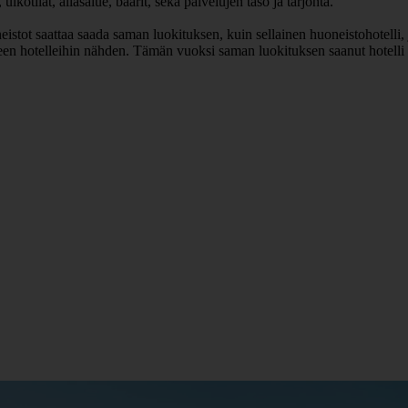
lkotilat, allasalue, baarit, sekä palvelujen taso ja tarjonta.
huoneistot saattaa saada saman luokituksen, kuin sellainen huoneistohot
hteen hotelleihin nähden. Tämän vuoksi saman luokituksen saanut hotell