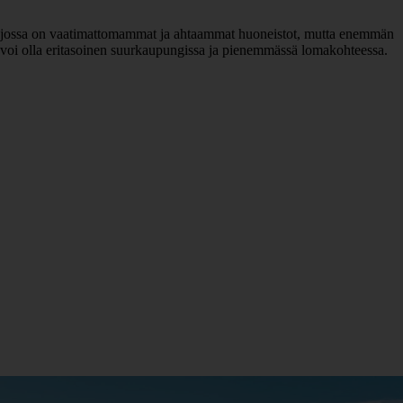
elli, jossa on vaatimattomammat ja ahtaammat huoneistot, mutta enemmän
i voi olla eritasoinen suurkaupungissa ja pienemmässä lomakohteessa.