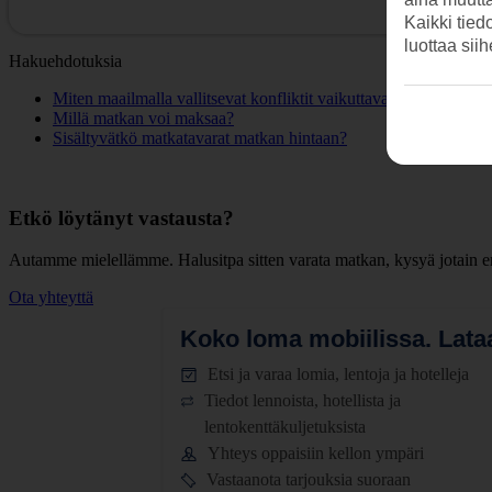
Kaikki tied
luottaa sii
Hakuehdotuksia
Miten maailmalla vallitsevat konfliktit vaikuttavat matkaani?
Millä matkan voi maksaa?
Sisältyvätkö matkatavarat matkan hintaan?
Etkö löytänyt vastausta?
Autamme mielellämme. Halusitpa sitten varata matkan, kysyä jotain en
Ota yhteyttä
Koko loma mobiilissa.
Lataa
Etsi ja varaa lomia, lentoja ja hotelleja
Tiedot lennoista, hotellista ja
lentokenttäkuljetuksista
Yhteys oppaisiin kellon ympäri
Vastaanota tarjouksia suoraan