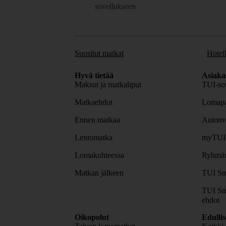
sovellukseen
Suositut matkat
Hotell
Hyvä tietää
Asiaka
Maksut ja matkaliput
TUI-sov
Matkaehdot
Lomapa
Ennen matkaa
Autonv
Lentomatka
myTUI
Lomakohteessa
Ryhmäm
Matkan jälkeen
TUI Sm
TUI Sm
ehdot
Oikopolut
Edulli