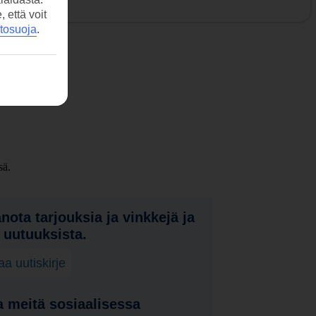
että voit
etosuoja
.
sä.
nota tarjouksia ja vinkkejä ja
a uutuuksista.
laa uutiskirje
 meitä sosiaalisessa