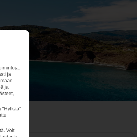
imintoja.
sti ja
tamaan
öä ja
ästeet,
a "Hylkää"
ttu
ä. Voit
laidasta.