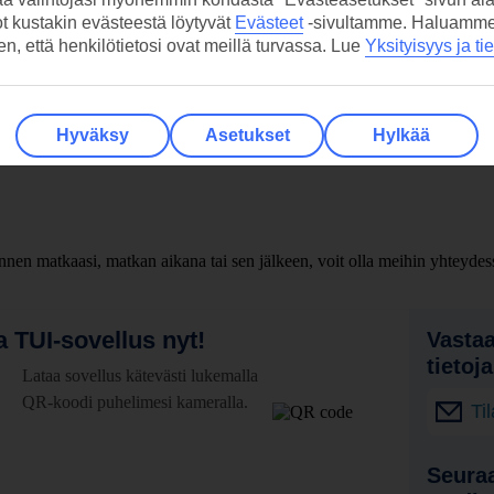
ot kustakin evästeestä löytyvät
Evästeet
-sivultamme.
Haluamme, 
hen, että henkilötietosi ovat meillä turvassa. Lue
Yksityisyys ja ti
Hyväksy
Asetukset
Hylkää
nen matkaasi, matkan aikana tai sen jälkeen, voit olla meihin yhteydes
 TUI-sovellus nyt!
Vastaa
tietoj
Lataa sovellus kätevästi lukemalla
QR-koodi puhelimesi kameralla.
Ti
Seuraa