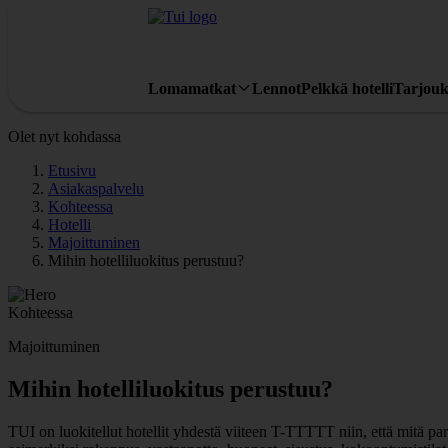
Lomamatkat
Lennot
Pelkkä hotelli
Tarjouk
Olet nyt kohdassa
Etusivu
Asiakaspalvelu
Kohteessa
Hotelli
Majoittuminen
Mihin hotelliluokitus perustuu?
Kohteessa
Majoittuminen
Mihin hotelliluokitus perustuu?
TUI on luokitellut hotellit yhdestä viiteen T-TTTTT niin, että mitä pa