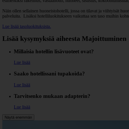
esimerkiksi rakennus, vastaanotto, huoneet, sisustus, kokoontumistilat, u
Näin ollen sellainen huoneistohotelli, jossa on tilavat ja viihtyisät 
palveluita. Lisäksi hotelliluokitukseen vaikuttaa sen taso muihin ko
Lue lisää tasoluokituksista.
Lisää kysymyksiä aiheesta Majoittuminen
Millaisia hotellin lisävuoteet ovat?
Lue lisää
Saako hotellissani tupakoida?
Lue lisää
Tarvitsenko mukaan adapterin?
Lue lisää
Näytä enemmän