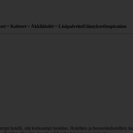
set
Kohteet
Äkkilähdöt
Lisäpalvelut
Elämykset
Inspiration
rempi hotelli, sitä korkeampi luokitus. Hotellien ja huoneistohotellien