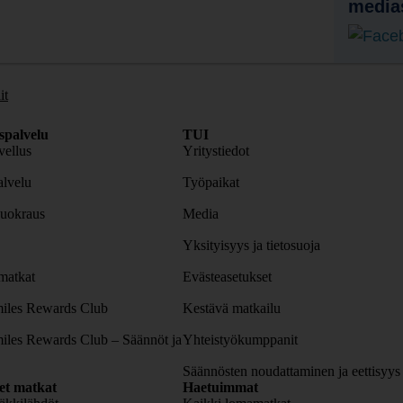
media
it
spalvelu
TUI
ellus
Yritystiedot
lvelu
Työpaikat
uokraus
Media
Yksityisyys ja tietosuoja
atkat
Evästeasetukset
iles Rewards Club
Kestävä matkailu
iles Rewards Club – Säännöt ja
Yhteistyökumppanit
Säännösten noudattaminen ja eettisyys
set matkat
Haetuimmat