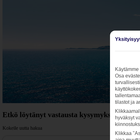
Yksityisyy
Käytämme s
Osa evästei
turvallises
käyttökokem
tallentamaan
tilastot ja 
Klikkaamal
Etkö löytänyt vastausta kysymykseesi?
hyväksyt v
kiinnostuk
Kokeile uutta hakua
Klikkaa "As
aina muutt