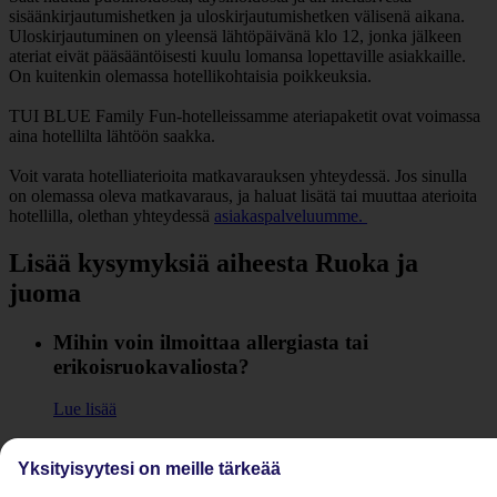
sisäänkirjautumishetken ja uloskirjautumishetken välisenä aikana.
Uloskirjautuminen on yleensä lähtöpäivänä klo 12, jonka jälkeen
ateriat eivät pääsääntöisesti kuulu lomansa lopettaville asiakkaille.
On kuitenkin olemassa hotellikohtaisia poikkeuksia.
TUI BLUE Family Fun-hotelleissamme ateriapaketit ovat voimassa
aina hotellilta lähtöön saakka.
Voit varata hotelliaterioita matkavarauksen yhteydessä. Jos sinulla
on olemassa oleva matkavaraus, ja haluat lisätä tai muuttaa aterioita
hotellilla, olethan yhteydessä
asiakaspalveluumme.
Lisää kysymyksiä aiheesta Ruoka ja
juoma
Mihin voin ilmoittaa allergiasta tai
erikoisruokavaliosta?
Lue lisää
Miten all inclusive, täysihoito ja puolihoito
Yksityisyytesi on meille tärkeää
eroavat toisistaan?