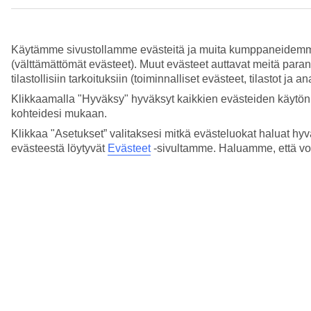
Lue lisää
Näytä enemmän
Käytämme sivustollamme evästeitä ja muita kumppaneidemme tar
(välttämättömät evästeet). Muut evästeet auttavat meitä para
tilastollisiin tarkoituksiin (toiminnalliset evästeet, tilastot ja 
Klikkaamalla "Hyväksy" hyväksyt kaikkien evästeiden käytön.
kohteidesi mukaan.
Klikkaa "Asetukset” valitaksesi mitkä evästeluokat haluat hyv
evästeestä löytyvät
Evästeet
-sivultamme.
Haluamme, että voit