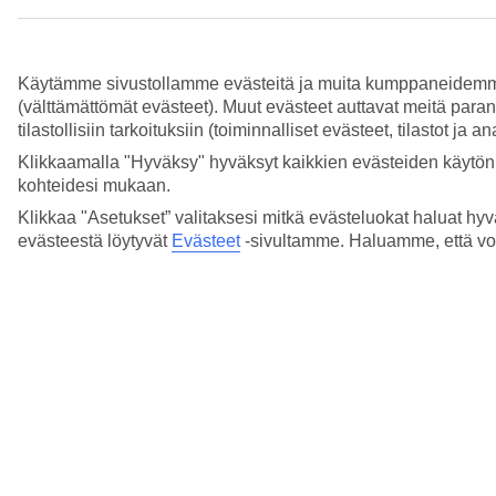
Miten erikoismatkatavara varataan?
Lue lisää
Käytämme sivustollamme evästeitä ja muita kumppaneidemme tar
Saako käsimatkatavaroihin pakata dronen?
(välttämättömät evästeet). Muut evästeet auttavat meitä para
tilastollisiin tarkoituksiin (toiminnalliset evästeet, tilastot ja 
Lue lisää
Klikkaamalla "Hyväksy" hyväksyt kaikkien evästeiden käytön.
Saanko ottaa BedBox -matkalaukun tai
kohteidesi mukaan.
vastaavan lennolle?
Klikkaa "Asetukset” valitaksesi mitkä evästeluokat haluat hyv
evästeestä löytyvät
Evästeet
-sivultamme.
Haluamme, että voit
Lue lisää
Sisältyvätkö matkatavarat matkan hintaan?
Lue lisää
Voinko ottaa golfvarusteet matkalle mukaan?
Lue lisää
Näytä enemmän