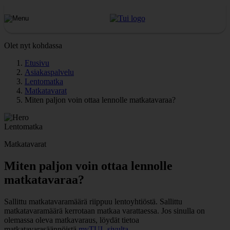
Olet nyt kohdassa
Etusivu
Asiakaspalvelu
Lentomatka
Matkatavarat
Miten paljon voin ottaa lennolle matkatavaraa?
Lentomatka
Matkatavarat
Miten paljon voin ottaa lennolle
matkatavaraa?
Sallittu matkatavaramäärä riippuu lentoyhtiöstä. Sallittu
matkatavaramäärä kerrotaan matkaa varattaessa. Jos sinulla on
olemassa oleva matkavaraus, löydät tietoa
matkatavarasäännöistä
myTUI -sivulta.