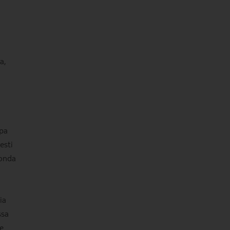
a,
tpa
esti
Ronda
ia
ssa
e