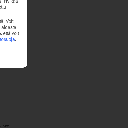
a "Hylkää"
ttu
ä. Voit
laidasta.
että voit
etosuoja
.
ulkee