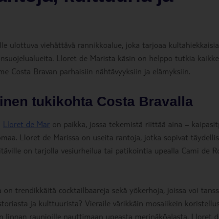
e ulottuva viehättävä rannikkoalue, joka tarjoaa kultahiekkaisia
nonsuojelualueita. Lloret de Marista käsin on helppo tutkia kaikke
me Costa Bravan parhaisiin nähtävyyksiin ja elämyksiin.
linen tukikohta Costa Bravalla
?
Lloret de Mar
on paikka, jossa tekemistä riittää aina – kaipasi
omaa. Lloret de Marissa on useita rantoja, jotka sopivat täydellis
äville on tarjolla vesiurheilua tai patikointia upealla Cami de 
a on trendikkäitä cocktailbaareja sekä yökerhoja, joissa voi tanss
toriasta ja kulttuurista? Vieraile värikkäin mosaiikein koristellu
n linnan raunioille nauttimaan upeasta merinäköalasta. Lloret d