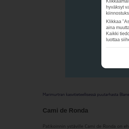
Klikkaamal
hyväksyt v
kiinnostuk
Klikkaa "As
aina muutt
Kaikki tied
luottaa sii
Marimurtran kasvitieteellisessä puutarhasta Blanesi
Cami de Ronda
Patikoinnin ystäville Cami de Ronda on ehd