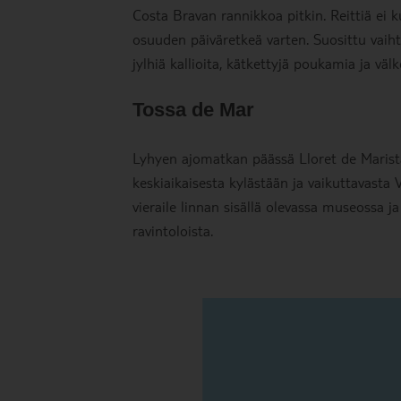
Costa Bravan rannikkoa pitkin. Reittiä ei 
osuuden päiväretkeä varten. Suosittu vaihto
jylhiä kallioita, kätkettyjä poukamia ja väl
Tossa de Mar
Lyhyen ajomatkan päässä Lloret de Marista
keskiaikaisesta kylästään ja vaikuttavasta Vi
vieraile linnan sisällä olevassa museossa j
ravintoloista.