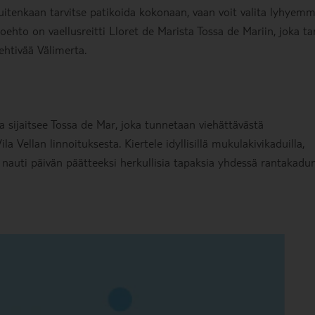
kuitenkaan tarvitse patikoida kokonaan, vaan voit valita lyhyem
ehto on vaellusreitti Lloret de Marista Tossa de Mariin, joka ta
kehtivää Välimerta.
 sijaitsee Tossa de Mar, joka tunnetaan viehättävästä
la Vellan linnoituksesta. Kiertele idyllisillä mukulakivikaduilla,
a nauti päivän päätteeksi herkullisia tapaksia yhdessä rantakadu