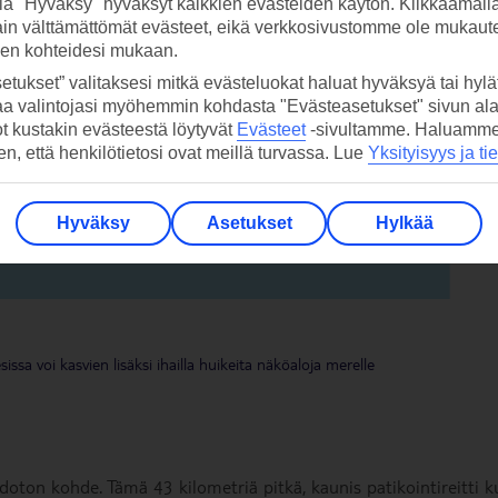
la "Hyväksy" hyväksyt kaikkien evästeiden käytön. Klikkaamall
ain välttämättömät evästeet, eikä verkkosivustomme ole mukaute
sen kohteidesi mukaan.
etukset” valitaksesi mitkä evästeluokat haluat hyväksyä tai hylät
aa valintojasi myöhemmin kohdasta "Evästeasetukset" sivun ala
ot kustakin evästeestä löytyvät
Evästeet
-sivultamme.
Haluamme, 
hen, että henkilötietosi ovat meillä turvassa. Lue
Yksityisyys ja ti
Hyväksy
Asetukset
Hylkää
ssa voi kasvien lisäksi ihailla huikeita näköaloja merelle
oton kohde. Tämä 43 kilometriä pitkä, kaunis patikointireitti k