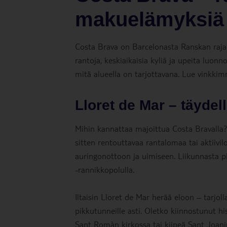
makuelämyksiä
Costa Brava on Barcelonasta Ranskan rajall
rantoja, keskiaikaisia kyliä ja upeita luon
mitä alueella on tarjottavana. Lue vinkkim
Lloret de Mar – täydel
Mihin kannattaa majoittua Costa Bravalla
sitten rentouttavaa rantalomaa tai aktiivil
auringonottoon ja uimiseen. Liikunnasta pit
-rannikkopolulla.
Iltaisin Lloret de Mar herää eloon – tarjoll
pikkutunneille asti. Oletko kiinnostunut his
Sant Romàn kirkossa tai kiipeä Sant Joani