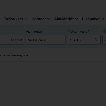
i
Tarjoukset
Kohteet
Äkkilähdöt
Lisäpalvelut
Ajankohta?
Matkan kesto?
Ma
Kohteet
1 viikko
ia ja makuelamyksia