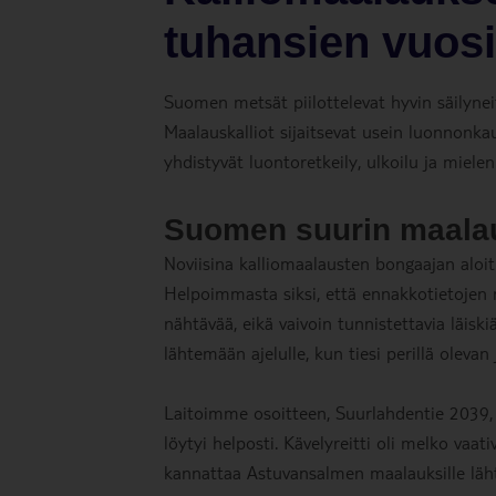
tuhansien vuosi
Suomen metsät piilottelevat hyvin säilynei
Maalauskalliot sijaitsevat usein luonnonkau
yhdistyvät luontoretkeily, ulkoilu ja mielen
Suomen suurin maalau
Noviisina kalliomaalausten bongaajan aloit
Helpoimmasta siksi, että ennakkotietojen m
nähtävää, eikä vaivoin tunnistettavia läis
lähtemään ajelulle, kun tiesi perillä olevan 
Laitoimme osoitteen, Suurlahdentie 2039, n
löytyi helposti. Kävelyreitti oli melko vaati
kannattaa Astuvansalmen maalauksille lähte