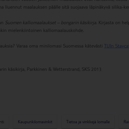
a liuennut maalauksen päälle sitä suojaava läpinäkyvä silika-ker
aan
Suomen kalliomaalaukset – bongarin käsikirja
. Kirjasta on he
kin mielenkiintoinen kalliomaalauskohde.
uksia? Varaa oma minilomasi Suomessa kätevästi
TUIn Stayca
rin käsikirja, Parkkinen & Wetterstrand, SKS 2013
nti
Kaupunkilomavinkit
Tietoa ja vinkkejä lomalle
Ra