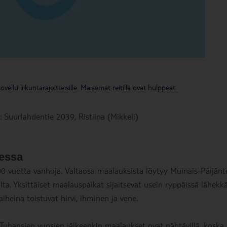
ellu liikuntarajoitteisille. Maisemat reitillä ovat hulppeat.
: Suurlahdentie 2039, Ristiina (Mikkeli)
essa
 vuotta vanhoja. Valtaosa maalauksista löytyy Muinais-Päijänt
a. Yksittäiset maalauspaikat sijaitsevat usein ryppäissä lähekkä
iheina toistuvat hirvi, ihminen ja vene.
Tuhansien vuosien jälkeenkin maalaukset ovat nähtävillä, koska