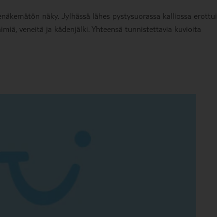
nenäkemätön näky. Jylhässä lähes pystysuorassa kalliossa erottui
läimiä, veneitä ja kädenjälki. Yhteensä tunnistettavia kuvioita