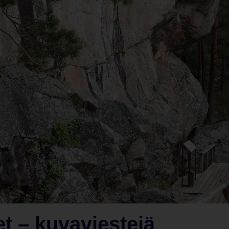
t – kuvaviestejä