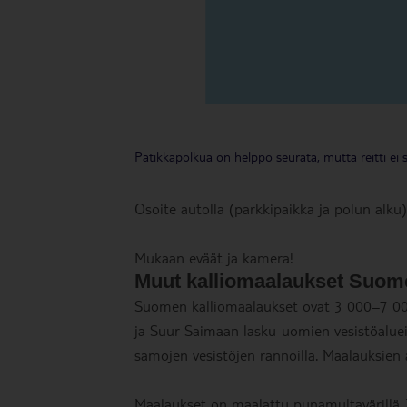
Patikkapolkua on helppo seurata, mutta reitti ei sov
Osoite autolla (parkkipaikka ja polun alku)
Mukaan eväät ja kamera!
Muut kalliomaalaukset Suom
Suomen kalliomaalaukset ovat 3 000–7 000
ja Suur-Saimaan lasku-uomien vesistöalueilt
samojen vesistöjen rannoilla. Maalauksien a
Maalaukset on maalattu punamultavärillä. 