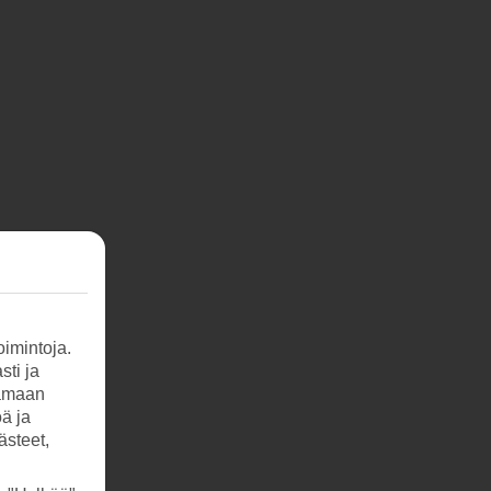
imintoja.
sti ja
tamaan
öä ja
ästeet,