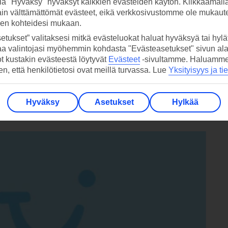
la "Hyväksy" hyväksyt kaikkien evästeiden käytön. Klikkaamall
ain välttämättömät evästeet, eikä verkkosivustomme ole mukaute
sen kohteidesi mukaan.
etukset” valitaksesi mitkä evästeluokat haluat hyväksyä tai hylät
aa valintojasi myöhemmin kohdasta "Evästeasetukset" sivun ala
ot kustakin evästeestä löytyvät
Evästeet
-sivultamme.
Haluamme, 
e veneilijöitä. Kannattaa tsekata kesän tarjonta järjestetyille reissuille
hen, että henkilötietosi ovat meillä turvassa. Lue
Yksityisyys ja ti
Hyväksy
Asetukset
Hylkää