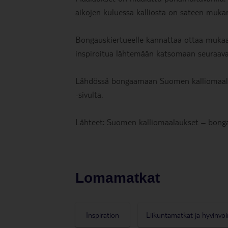
aikojen kuluessa kalliosta on sateen mukan
Bongauskiertueelle kannattaa ottaa muk
inspiroitua lähtemään katsomaan seuraava
Lähdössä bongaamaan Suomen kalliomaala
-sivulta.
Lähteet: Suomen kalliomaalaukset – bonga
Lomamatkat
Inspiration
Liikuntamatkat ja hyvinvoi