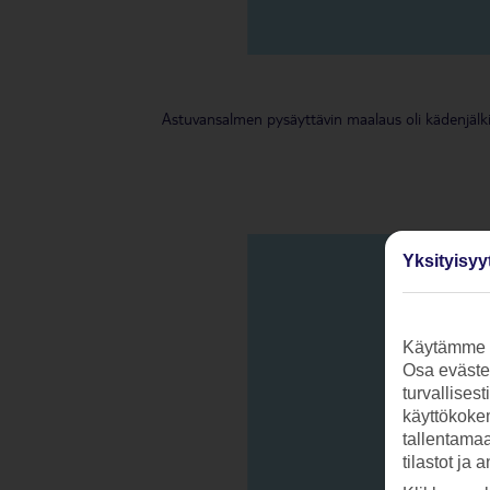
Astuvansalmen pysäyttävin maalaus oli kädenjälk
Yksityisyy
Käytämme s
Osa evästei
turvallises
käyttökokem
tallentamaan
tilastot ja 