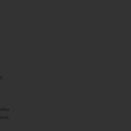
ti
aikka
isia,