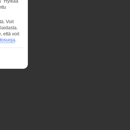
a "Hylkää"
ttu
ä. Voit
laidasta.
että voit
etosuoja
.