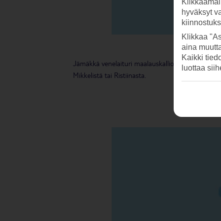
Klikkaamal
hyväksyt v
kiinnostuk
Klikkaa "As
aina muutt
Kaikki tied
Jämäkkä venelaituri maalauskallion vieressä palvele
luottaa sii
Mikkelistä tai Ristiinasta.