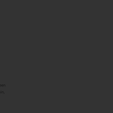
een
in,