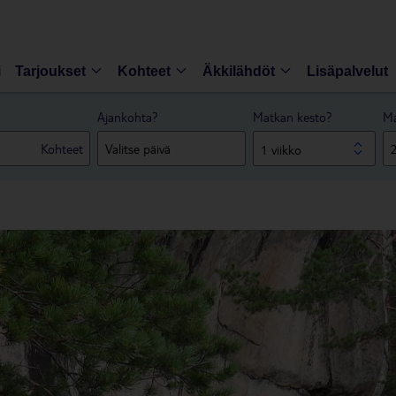
i
Tarjoukset
Kohteet
Äkkilähdöt
Lisäpalvelut
Ajankohta?
Matkan kesto?
Ma
Kohteet
1 viikko