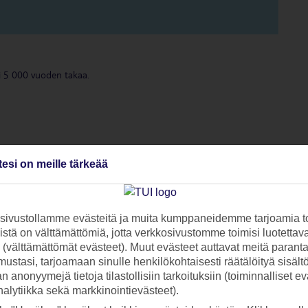
i 5 000 vuoden takaa.
tesi on meille tärkeää
ivustollamme evästeitä ja muita kumppaneidemme tarjoamia to
stä on välttämättömiä, jotta verkkosivustomme toimisi luotettava
ti (välttämättömät evästeet). Muut evästeet auttavat meitä paran
ustasi, tarjoamaan sinulle henkilökohtaisesti räätälöityä sisält
 anonyymejä tietoja tilastollisiin tarkoituksiin (toiminnalliset ev
analytiikka sekä markkinointievästeet).