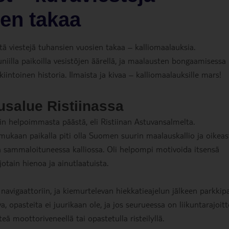
en takaa
tä viestejä tuhansien vuosien takaa – kalliomaalauksia.
niilla paikoilla vesistöjen äärellä, ja maalausten bongaamisessa
kiintoinen historia. Ilmaista ja kivaa – kalliomaalauksille mars!
salue Ristiinassa
in helpoimmasta päästä, eli Ristiinan Astuvansalmelta.
ukaan paikalla piti olla Suomen suurin maalauskallio ja oikeas
kiä sammaloituneessa kalliossa. Oli helpompi motivoida itsensä
jotain hienoa ja ainutlaatuista.
avigaattoriin, ja kiemurtelevan hiekkatieajelun jälkeen parkkip
va, opasteita ei juurikaan ole, ja jos seurueessa on liikuntarajoitte
ä moottoriveneellä tai opastetulla risteilyllä.