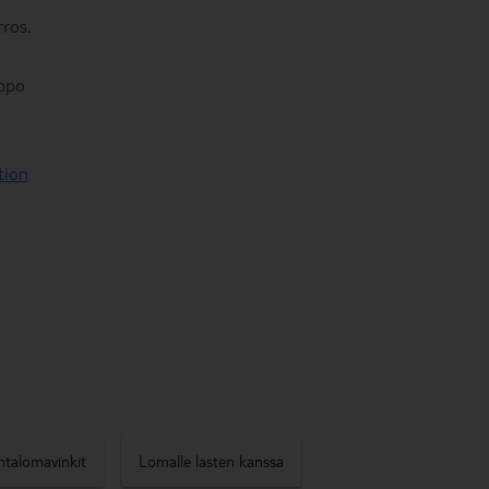
ros.
lppo
tion
ntalomavinkit
Lomalle lasten kanssa