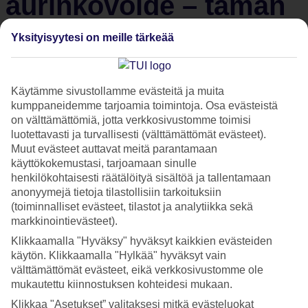
aurinkovoide – tämän
loman valtteja ovat
Yksityisyytesi on meille tärkeää
paukkupakkaset ja
Käytämme sivustollamme evästeitä ja muita
pimeys
kumppaneidemme tarjoamia toimintoja. Osa evästeistä
on välttämättömiä, jotta verkkosivustomme toimisi
luotettavasti ja turvallisesti (välttämättömät evästeet).
Lomalento on kohta perillä, ja matkustamon innostunut
Muut evästeet auttavat meitä parantamaan
tunnelma on käsin kosketeltavaa. TUI-hymyllä varustetun
käyttökokemustasi, tarjoamaan sinulle
suihkukoneen pyörät koskettava kiitorataa. Ulkona mittari
henkilökohtaisesti räätälöityä sisältöä ja tallentamaan
anonyymejä tietoja tilastollisiin tarkoituksiin
näyttää 30 astetta, minkä tuntee heti koneen ovella.
(toiminnalliset evästeet, tilastot ja analytiikka sekä
Lentoasemarakennuksessa jokaiselle jaetaan lomaan sopiva
markkinointievästeet).
asuste – pilkkihaalari. Mitä ihmettä? Ai niin, lämpötila ei
Klikkaamalla "Hyväksy" hyväksyt kaikkien evästeiden
olekaan 30 astetta plussalla vaan miinuksella! Tervetuloa
käytön. Klikkaamalla "Hylkää" hyväksyt vain
TUIn lomalle Lappiin.
välttämättömät evästeet, eikä verkkosivustomme ole
mukautettu kiinnostuksen kohteidesi mukaan.
Klikkaa "Asetukset” valitaksesi mitkä evästeluokat