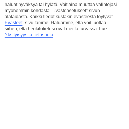
TUI Groupiin kuuluva TUI UK, eli Brittien TUI, tuo tänäkin
haluat hyväksyä tai hylätä. Voit aina muuttaa valintojasi
talvena tuhansia saarivaltion asukkeja nauttimaan
myöhemmin kohdasta "Evästeasetukset" sivun
kaamosajan iloista Suomen Lappiin. Kyse ei ole ihan pienestä
alalaidasta. Kaikki tiedot kustakin evästeestä löytyvät
Evästeet
-sivultamme.
Haluamme, että voit luottaa
joukosta, sillä TUI Airways lentää
Iso-Britanniasta
siihen, että henkilötietosi ovat meillä turvassa. Lue
Rovaniemen ja Kittilän lentoasemille yhteensä 12
Yksityisyys ja tietosuoja
.
lähtökentältä.
Matkan pituus on yleensä pari yötä, mutta päiväreissutkin
ovat mahdollisia. Esimerkiksi Lontoon-Gatwickin
lentoasemalta lentoaika Rovaniemelle on vain 3,5 tuntia,
joten tehokas lauantaireissu Lontoosta joulupukkia
tapaamaan on mahdollinen.