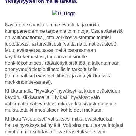
Yksityisyytesi on meille tärkeää
lentokentälle – 7
vinkkiä sujuvaan
Käytämme sivustollamme evästeitä ja muita
kumppaneidemme tarjoamia toimintoja. Osa evästeistä
lomalähtöön junalla
on välttämättömiä, jotta verkkosivustomme toimisi
luotettavasti ja turvallisesti (välttämättömät evästeet).
lentokentälle
Muut evästeet auttavat meitä parantamaan
käyttökokemustasi, tarjoamaan sinulle
henkilökohtaisesti räätälöityä sisältöä ja tallentamaan
Lomalle lähtemistä edeltää usein hieman stressaavakin vaihe,
anonyymejä tietoja tilastollisiin tarkoituksiin
(toiminnalliset evästeet, tilastot ja analytiikka sekä
kun koko perhe pakataan matkatavaroineen autoon, ja
markkinointievästeet).
ajetaan joskus pitkäkin matka lentokentälle. Junalla matka
Klikkaamalla "Hyväksy" hyväksyt kaikkien evästeiden
lentokentälle taittuu kuitenkin helposti ja mukavasti – ja
käytön. Klikkaamalla "Hylkää" hyväksyt vain
siirtymä lentokentälle voi jo itsessään muodostua osaksi
välttämättömät evästeet, eikä verkkosivustomme ole
lomaelämystä. Lue VR:n asiantuntijavinkit, mitä kannattaa
mukautettu kiinnostuksen kohteidesi mukaan.
ottaa huomioon lasten kanssa junalla lentokentälle
Klikkaa "Asetukset” valitaksesi mitkä evästeluokat
haluat hyväksyä tai hylätä. Voit aina muuttaa valintojasi
matkustettaessa.
myöhemmin kohdasta "Evästeasetukset" sivun