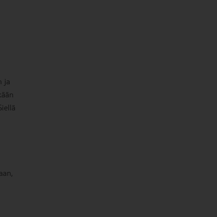
n ja
kään
iellä
aan,