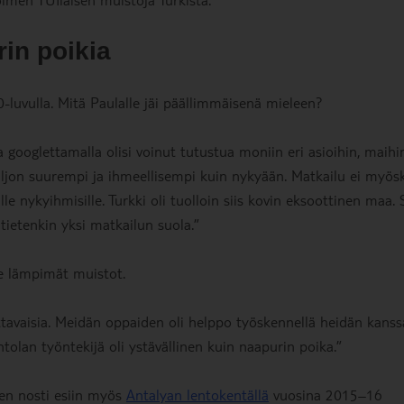
rin poikia
-luvulla. Mitä Paulalle jäi päällimmäisenä mieleen?
sta googlettamalla olisi voinut tutustua moniin eri asioihin, maihi
paljon suurempi ja ihmeellisempi kuin nykyään. Matkailu ei myös
lle nykyihmisille. Turkki oli tuolloin siis kovin eksoottinen maa. S
i tietenkin yksi matkailun suola.”
lle lämpimät muistot.
 auttavaisia. Meidän oppaiden oli helppo työskennellä heidän kanss
ntolan työntekijä oli ystävällinen kuin naapurin poika.”
yden nosti esiin myös
Antalyan lentokentällä
vuosina 2015–16