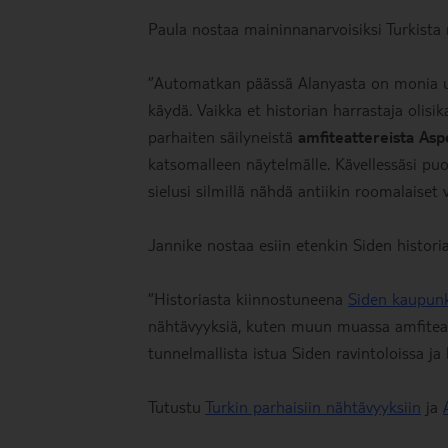
Paula nostaa maininnanarvoisiksi Turkista m
”Automatkan päässä Alanyasta on monia upe
käydä. Vaikka et historian harrastaja olis
parhaiten säilyneistä
amfiteattereista As
katsomalleen näytelmälle. Kävellessäsi pu
sielusi silmillä nähdä antiikin roomalaiset 
Jannike nostaa esiin etenkin Siden historia
”Historiasta kiinnostuneena
Siden kaupun
nähtävyyksiä, kuten muun muassa amfiteatte
tunnelmallista istua Siden ravintoloissa ja 
Tutustu
Turkin parhaisiin nähtävyyksiin
ja