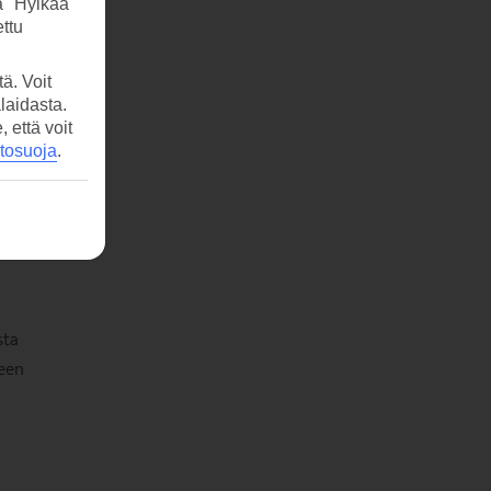
a "Hylkää"
ttu
ä. Voit
ilua
laidasta.
että voit
ähteä
etosuoja
.
sta
neen