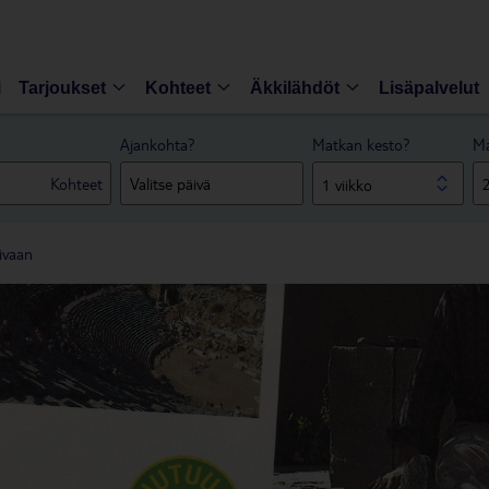
i
Tarjoukset
Kohteet
Äkkilähdöt
Lisäpalvelut
Ajankohta?
Matkan kesto?
Ma
Kohteet
1 viikko
ivaan