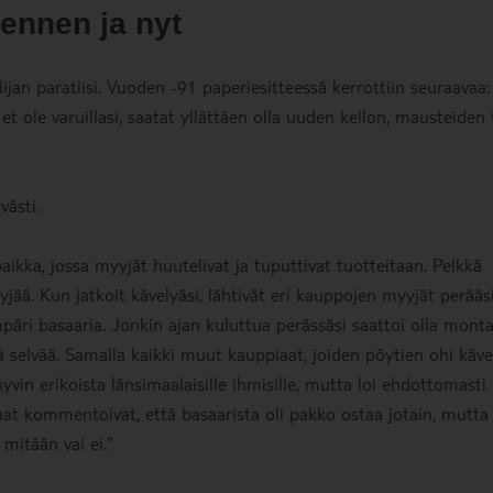
 ennen ja nyt
lijan paratiisi. Vuoden -91 paperiesitteessä kerrottiin seuraavaa:
et ole varuillasi, saatat yllättäen olla uuden kellon, mausteiden 
västi.
aikka, jossa myyjät huutelivat ja tuputtivat tuotteitaan. Pelkkä
jää. Kun jatkoit kävelyäsi, lähtivät eri kauppojen myyjät perääsi
äri basaaria. Jonkin ajan kuluttua perässäsi saattoi olla mont
selvää. Samalla kaikki muut kauppiaat, joiden pöytien ohi kävel
vin erikoista länsimaalaisille ihmisille, mutta loi ehdottomasti
aat kommentoivat, että basaarista oli pakko ostaa jotain, mutta
 mitään vai ei.”