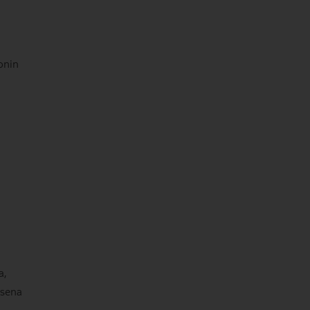
onin
a,
isena