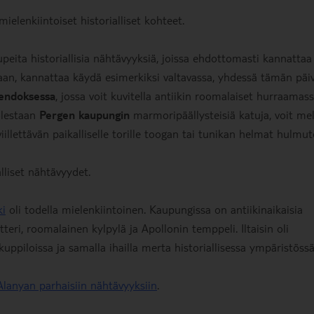
ielenkiintoiset historialliset kohteet.
ita historiallisia nähtävyyksiä, joissa ehdottomasti kannattaa
ikaan, kannattaa käydä esimerkiksi valtavassa, yhdessä tämän päi
pendoksessa
, jossa voit kuvitella antiikin roomalaiset hurraamas
olestaan
Pergen kaupungin
marmoripäällysteisiä katuja, voit me
viillettävän paikalliselle torille toogan tai tunikan helmat hulmut
lliset nähtävyydet.
ki
oli todella mielenkiintoinen. Kaupungissa on antiikinaikaisia
ri, roomalainen kylpylä ja Apollonin temppeli. Iltaisin oli
kuppiloissa ja samalla ihailla merta historiallisessa ympäristössä
Alanyan parhaisiin nähtävyyksiin
.