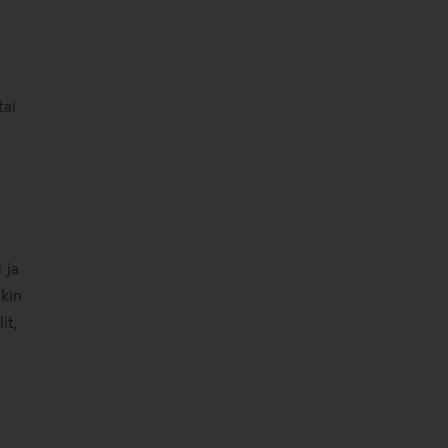
tai
 ja
akin
it,