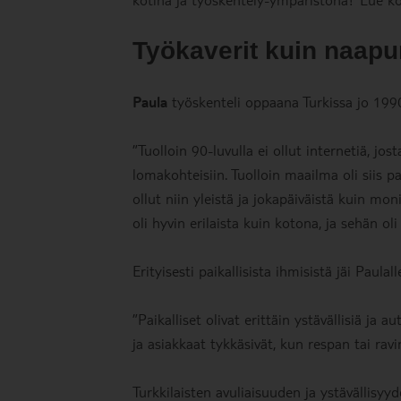
Työkaverit kuin naapu
Paula
työskenteli oppaana Turkissa jo 1990
”Tuolloin 90-luvulla ei ollut internetiä, jo
lomakohteisiin. Tuolloin maailma oli siis 
ollut niin yleistä ja jokapäiväistä kuin moni
oli hyvin erilaista kuin kotona, ja sehän ol
Erityisesti paikallisista ihmisistä jäi Paula
”Paikalliset olivat erittäin ystävällisiä ja
ja asiakkaat tykkäsivät, kun respan tai ravi
Turkkilaisten avuliaisuuden ja ystävällisy