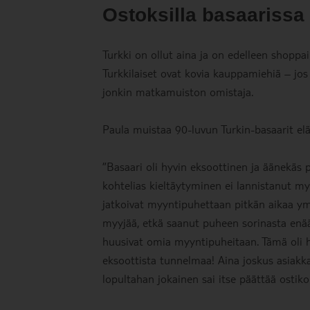
Ostoksilla basaarissa
Turkki on ollut aina ja on edelleen shoppai
Turkkilaiset ovat kovia kauppamiehiä – jos 
jonkin matkamuiston omistaja.
Paula muistaa 90-luvun Turkin-basaarit elä
”Basaari oli hyvin eksoottinen ja äänekäs p
kohtelias kieltäytyminen ei lannistanut myy
jatkoivat myyntipuhettaan pitkän aikaa ymp
myyjää, etkä saanut puheen sorinasta enää 
huusivat omia myyntipuheitaan. Tämä oli hy
eksoottista tunnelmaa! Aina joskus asiakk
lopultahan jokainen sai itse päättää ostiko