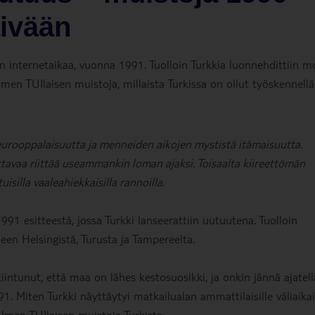
äivään
n internetaikaa, vuonna 1991. Tuolloin Turkkia luonnehdittiin m
en TUIlaisen muistoja, millaista Turkissa on ollut työskennellä
eurooppalaisuutta ja menneiden aikojen mystistä itämaisuutta.
ttavaa riittää useammankin loman ajaksi. Toisaalta kiireettömän
isilla vaaleahiekkaisilla rannoilla.
91 esitteestä, jossa Turkki lanseerattiin uutuutena. Tuolloin
een Helsingistä, Turusta ja Tampereelta.
ntunut, että maa on lähes kestosuosikki, ja onkin jännä ajatell
1. Miten Turkki näyttäytyi matkailualan ammattilaisille väliaika
lmen TUIlaisen muistoja Turkista.