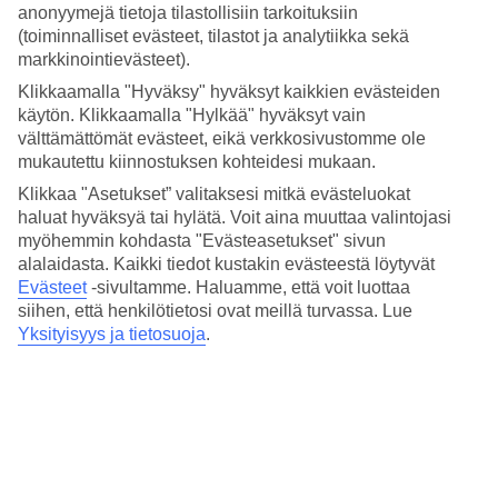
Valitse
Bryssel
– kansainvälinen suurkaupunki täynnä nähtävyyksiä,
anonyymejä tietoja tilastollisiin tarkoituksiin
museoita ja ruokaelämyksiä.
(toiminnalliset evästeet, tilastot ja analytiikka sekä
markkinointievästeet).
Keskilämpötilat – Bryssel
Klikkaamalla "Hyväksy" hyväksyt kaikkien evästeiden
Suositut hotellit kohteessa Bryssel
käytön. Klikkaamalla "Hylkää" hyväksyt vain
välttämättömät evästeet, eikä verkkosivustomme ole
mukautettu kiinnostuksen kohteidesi mukaan.
Muita kohteita
Klikkaa "Asetukset” valitaksesi mitkä evästeluokat
Rodos - Sää ja lämpötila
haluat hyväksyä tai hylätä. Voit aina muuttaa valintojasi
Gran Canaria - Sää ja lämpötila
myöhemmin kohdasta "Evästeasetukset" sivun
Kanariansaaret - Sää ja lämpötila
alalaidasta. Kaikki tiedot kustakin evästeestä löytyvät
Kreeta - Sää ja lämpötila
Evästeet
-sivultamme.
Haluamme, että voit luottaa
Teneriffa - Sää ja lämpötila
siihen, että henkilötietosi ovat meillä turvassa. Lue
Muita matkoja
Yksityisyys ja tietosuoja
.
Matkat Bryssel
Äkkilähdöt Bryssel
Hotellit Bryssel
Matkat Belgia
Tutustu myös