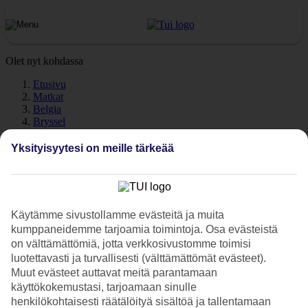
Olet nyt kohdassa
Etusivu
Matkat
Belgia
Bryssel
Sää
Yksityisyytesi on meille tärkeää
Bryssel – Sää ja lämpötila
Käytämme sivustollamme evästeitä ja muita
Katso sää ja lämpötilat – Bryssel
kumppaneidemme tarjoamia toimintoja. Osa evästeistä
on välttämättömiä, jotta verkkosivustomme toimisi
Kuinka lämmintä Brysselissä on lomasi aikana? Hyvä kysymys. Sää
luotettavasti ja turvallisesti (välttämättömät evästeet).
ja ilmasto vaikuttavat olennaisesti lomaasi, on sitten kyse meriveden
lämpötilasta tai poutapäivien määrästä. Olemme keränneet tänne
Muut evästeet auttavat meitä parantamaan
tietoja Brysselin säästä kuukausi kuukaudelta.
käyttökokemustasi, tarjoamaan sinulle
henkilökohtaisesti räätälöityä sisältöä ja tallentamaan