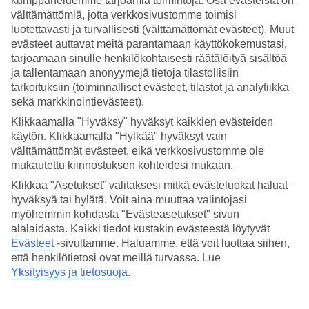
kumppaneidemme tarjoamia toimintoja. Osa evästeistä on
välttämättömiä, jotta verkkosivustomme toimisi
Hae
luotettavasti ja turvallisesti (välttämättömät evästeet). Muut
evästeet auttavat meitä parantamaan käyttökokemustasi,
tarjoamaan sinulle henkilökohtaisesti räätälöityä sisältöä
ja tallentamaan anonyymejä tietoja tilastollisiin
Olet nyt kohdassa
tarkoituksiin (toiminnalliset evästeet, tilastot ja analytiikka
sekä markkinointievästeet).
Etusivu
Matkat
Klikkaamalla "Hyväksy" hyväksyt kaikkien evästeiden
Bulgaria
käytön. Klikkaamalla "Hylkää" hyväksyt vain
Pomorie
välttämättömät evästeet, eikä verkkosivustomme ole
Äkkilähdöt
mukautettu kiinnostuksen kohteidesi mukaan.
Klikkaa "Asetukset” valitaksesi mitkä evästeluokat haluat
SUURI LOMAOUTLET
hyväksyä tai hylätä. Voit aina muuttaa valintojasi
Tee löytöjä »
myöhemmin kohdasta "Evästeasetukset" sivun
alalaidasta. Kaikki tiedot kustakin evästeestä löytyvät
Äkkilähdöt Pomorie
Evästeet
-sivultamme.
Haluamme, että voit luottaa siihen,
että henkilötietosi ovat meillä turvassa. Lue
Yksityisyys ja tietosuoja
.
Haluatko reissuun helposti ja nopeasti? Katso äkkilähdöt
Pomorie
eli
lomat lähiviikoille suorilla lennoilla tältä sivulta. Kun löydät sopivan
äkkilähdön
, varaa matkasi heti. Äkkilähdöillä paikkoja on rajoitetusti