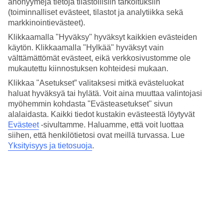
anonyymejä tietoja tilastollisiin tarkoituksiin
hierontaa ja hoitoja – täydellistä sinulle, joka haluat rentoutua
(toiminnalliset evästeet, tilastot ja analytiikka sekä
kunnolla lomasi aikana.
markkinointievästeet).
Leikkipaikka ja lastenallas
Klikkaamalla "Hyväksy" hyväksyt kaikkien evästeiden
käytön. Klikkaamalla "Hylkää" hyväksyt vain
Perheen nuorimmille on paljon tekemistä. Lapset voivat uida
välttämättömät evästeet, eikä verkkosivustomme ole
lastenaltaassa (joka on osa suurta allasta) ja leikkiä vehreällä alueella
mukautettu kiinnostuksen kohteidesi mukaan.
olevalla leikkipaikalla. Hotellilla on myös leikkihuone ja
kansainvälinen lastenkerho.
Klikkaa "Asetukset” valitaksesi mitkä evästeluokat
haluat hyväksyä tai hylätä. Voit aina muuttaa valintojasi
Huoneita : 269
myöhemmin kohdasta "Evästeasetukset" sivun
alalaidasta. Kaikki tiedot kustakin evästeestä löytyvät
Lyhyesti hotellista
Evästeet
-sivultamme.
Haluamme, että voit luottaa
Rannalle
siihen, että henkilötietosi ovat meillä turvassa. Lue
100 m
Yksityisyys ja tietosuoja
.
Ulkouima-allas/Lastenallas
Kyllä/Kyllä
Ravintola/Baari
Kyllä/Kyllä
Matka lentokentältä
n. 15 min
Keskilämpötila Pomorie