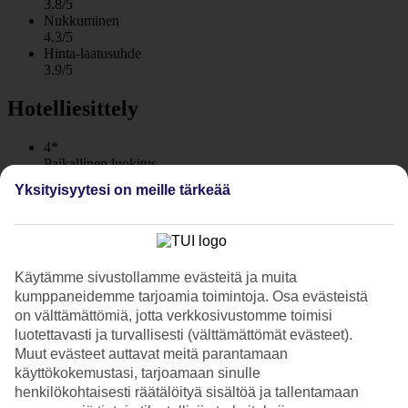
3.8/5
Nukkuminen
4.3/5
Hinta-laatusuhde
3.9/5
Hotelliesittely
4*
Paikallinen luokitus
WiFi
Yksityisyytesi on meille tärkeää
Lähellä rantaa ja All Inclusive sisältyy
Festa Via Pontica sijaitsee Pomoriessa lähellä rantaa. Rentoudu
aurinkotuolilla aurinkovarjon alla, ja vilvoittele altaassa sekä
Käytämme sivustollamme evästeitä ja muita
meressä. All Inclusive sisältyy hintaan.
kumppaneidemme tarjoamia toimintoja. Osa evästeistä
Hotellin päärakennus ja lisärakennus on uudistettu vuonna 2018.
on välttämättömiä, jotta verkkosivustomme toimisi
luotettavasti ja turvallisesti (välttämättömät evästeet).
Altaita, kuntosali ja rentoutumisalue
Muut evästeet auttavat meitä parantamaan
käyttökokemustasi, tarjoamaan sinulle
Hotellilla on sekä sisä- että ulkoaltaita. Jos haluat kuntoilla lomallasi,
henkilökohtaisesti räätälöityä sisältöä ja tallentamaan
voit käydä hotellin salilla. Hotellin rentoutumisalueella on tarjolla