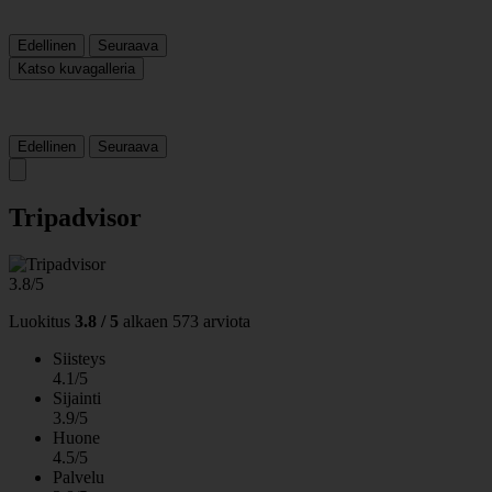
Edellinen
Seuraava
Katso kuvagalleria
Edellinen
Seuraava
Tripadvisor
3.8/5
Luokitus
3.8 / 5
alkaen
573 arviota
Siisteys
4.1/5
Sijainti
3.9/5
Huone
4.5/5
Palvelu