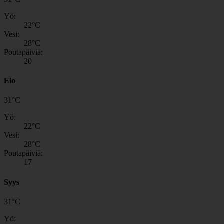
Yö:
22
°C
Vesi:
28
°C
Poutapäiviä:
20
Elo
31
°
C
Yö:
22
°C
Vesi:
28
°C
Poutapäiviä:
17
Syys
31
°
C
Yö: