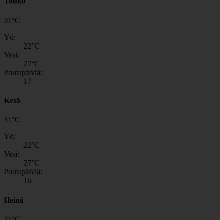
Touko
31
°
C
Yö:
22
°C
Vesi:
27
°C
Poutapäiviä:
17
Kesä
31
°
C
Yö:
22
°C
Vesi:
27
°C
Poutapäiviä:
16
Heinä
31
°
C