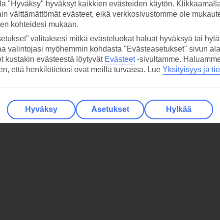
la "Hyväksy" hyväksyt kaikkien evästeiden käytön. Klikkaamall
ain välttämättömät evästeet, eikä verkkosivustomme ole mukaute
sen kohteidesi mukaan.
etukset” valitaksesi mitkä evästeluokat haluat hyväksyä tai hylät
aa valintojasi myöhemmin kohdasta "Evästeasetukset" sivun ala
ot kustakin evästeestä löytyvät
Evästeet
-sivultamme.
Haluamme, 
hen, että henkilötietosi ovat meillä turvassa. Lue
Yksityisyys ja ti
Hyväksy
Asetukset
Hylkää