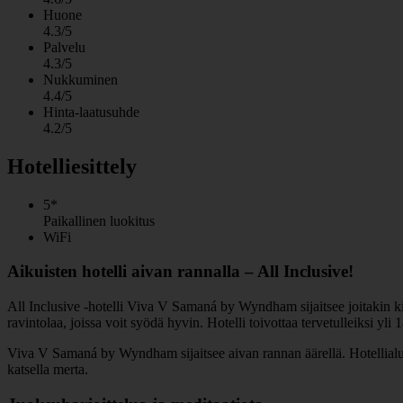
Huone
4.3/5
Palvelu
4.3/5
Nukkuminen
4.4/5
Hinta-laatusuhde
4.2/5
Hotelliesittely
5*
Paikallinen luokitus
WiFi
Aikuisten hotelli aivan rannalla – All Inclusive!
All Inclusive -hotelli Viva V Samaná by Wyndham sijaitsee joitakin kilom
ravintolaa, joissa voit syödä hyvin. Hotelli toivottaa tervetulleiksi yli 
Viva V Samaná by Wyndham sijaitsee aivan rannan äärellä. Hotellialue 
katsella merta.