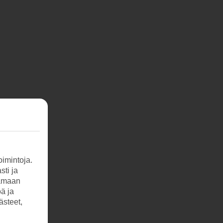
imintoja.
sti ja
tamaan
öä ja
ästeet,