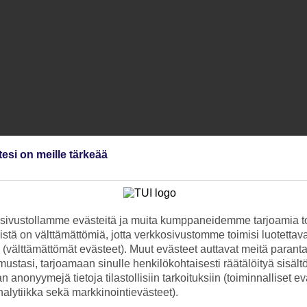
tesi on meille tärkeää
ivustollamme evästeitä ja muita kumppaneidemme tarjoamia to
stä on välttämättömiä, jotta verkkosivustomme toimisi luotettava
ti (välttämättömät evästeet). Muut evästeet auttavat meitä paran
ustasi, tarjoamaan sinulle henkilökohtaisesti räätälöityä sisält
 anonyymejä tietoja tilastollisiin tarkoituksiin (toiminnalliset ev
analytiikka sekä markkinointievästeet).