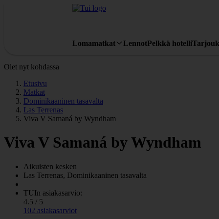
Lomamatkat
Lennot
Pelkkä hotelli
Tarjouk
Olet nyt kohdassa
Etusivu
Matkat
Dominikaaninen tasavalta
Las Terrenas
Viva V Samaná by Wyndham
Viva V Samaná by Wyndham
Aikuisten kesken
Las Terrenas, Dominikaaninen tasavalta
TUIn asiakasarvio:
4.5 / 5
102 asiakasarviot