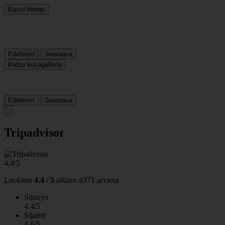
Katso hinnat
Edellinen
Seuraava
Katso kuvagalleria
Edellinen
Seuraava
Tripadvisor
4.4/5
Luokitus
4.4 / 5
alkaen
4371 arviota
Siisteys
4.4/5
Sijainti
4.6/5