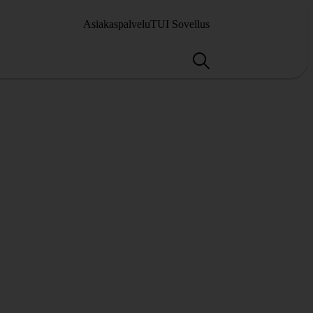
Asiakaspalvelu
TUI Sovellus