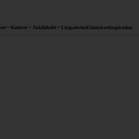
set
Kohteet
Äkkilähdöt
Lisäpalvelut
Elämykset
Inspiration