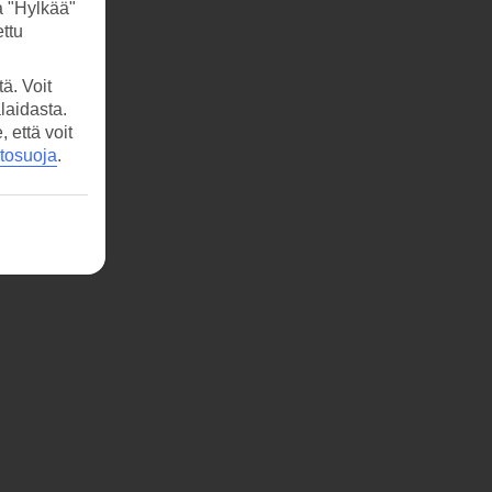
a "Hylkää"
ttu
ä. Voit
laidasta.
että voit
etosuoja
.