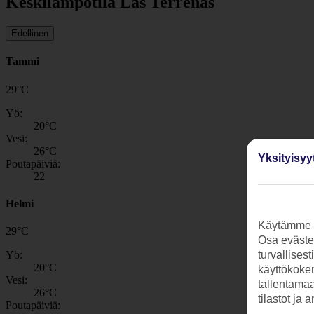
Keskilämpötila Las Terrenas
Edellinen
Tammi
29
°
C
Yö:
20
°C
Vesi:
26
°C
Yksityisyy
Poutapäiviä:
22
Helmi
Käytämme s
29
°
C
Osa evästei
Yö:
turvallises
20
°C
käyttökokem
Vesi:
tallentamaan
26
°C
tilastot ja 
Poutapäiviä: