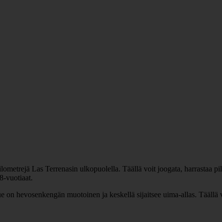
etrejä Las Terrenasin ulkopuolella. Täällä voit joogata, harrastaa pilate
18-vuotiaat.
on hevosenkengän muotoinen ja keskellä sijaitsee uima-allas. Täällä vo