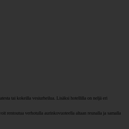
sta tai kokeilla vesiurheilua. Lisäksi hotellilla on neljä eri
it rentoutua verhotulla aurinkovuoteella altaan reunalla ja samalla