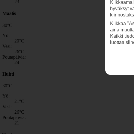
23
Klikkaamal
hyväksyt v
Maalis
kiinnostuk
Klikkaa "As
30
°
C
aina muutt
Yö:
Kaikki tied
20
°C
luottaa sii
Vesi:
26
°C
Poutapäiviä:
24
Huhti
30
°
C
Yö:
21
°C
Vesi:
26
°C
Poutapäiviä:
21