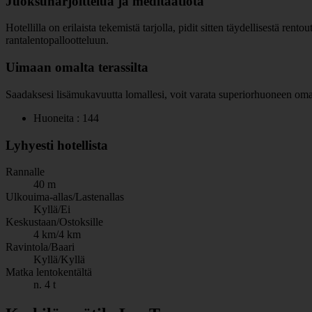
Juoksuharjoittelua ja meditaatiota
Hotellilla on erilaista tekemistä tarjolla, pidit sitten täydellisestä rent
rantalentopallootteluun.
Uimaan omalta terassilta
Saadaksesi lisämukavuutta lomallesi, voit varata superiorhuoneen omall
Huoneita : 144
Lyhyesti hotellista
Rannalle
40 m
Ulkouima-allas/Lastenallas
Kyllä/Ei
Keskustaan/Ostoksille
4 km/4 km
Ravintola/Baari
Kyllä/Kyllä
Matka lentokentältä
n. 4 t