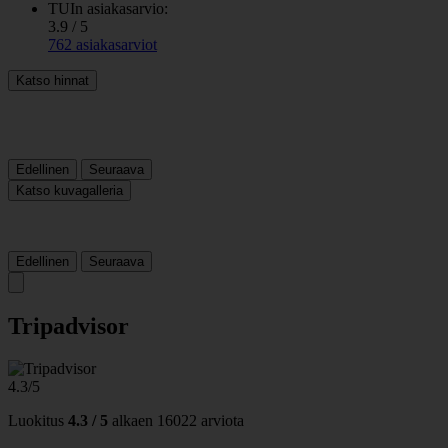
TUIn asiakasarvio:
3.9 / 5
762 asiakasarviot
Katso hinnat
Edellinen
Seuraava
Katso kuvagalleria
Edellinen
Seuraava
Tripadvisor
4.3/5
Luokitus
4.3 / 5
alkaen
16022 arviota