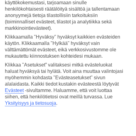
käyttökokemustasi, tarjoamaan sinulle
joka sisältyy hintaan sekä hotellilla että vesipuistossa. Rantaan voit
kävellä, mutta halutessasi matka taittuu myös hotellin minijunalla.
henkilökohtaisesti räätälöityä sisältöä ja tallentamaan
anonyymejä tietoja tilastollisiin tarkoituksiin
Hotellin vieraana voit käyttää myös naapurihotelli Royalton Punta
(toiminnalliset evästeet, tilastot ja analytiikka sekä
Canan pääallasta.
markkinointievästeet).
Suuri vesipuisto
Klikkaamalla "Hyväksy" hyväksyt kaikkien evästeiden
käytön. Klikkaamalla "Hylkää" hyväksyt vain
Vauhdikkaita laskuja ja paljon naurua. Sitä on tarjolla hotellin
välttämättömät evästeet, eikä verkkosivustomme ole
vesipuistossa, jossa on aaltoallas, seitsemän vesiliukumäkeä
mukautettu kiinnostuksen kohteidesi mukaan.
aikuisille ja isommille lapsille. Pienemmille lapsille on puistossa oma
alueensa, jossa on seitsemän pienempää liukumäkeä. Lepohetkiin on
Klikkaa "Asetukset” valitaksesi mitkä evästeluokat
alueella aurinkotuoleja ja allasbaareja.
haluat hyväksyä tai hylätä. Voit aina muuttaa valintojasi
myöhemmin kohdasta "Evästeasetukset" sivun
Kuntosali, tennis ja spa
alalaidasta. Kaikki tiedot kustakin evästeestä löytyvät
Evästeet
-sivultamme.
Haluamme, että voit luottaa
Jos haluat kuntoilla lomasi aikana, on hotellilla hyvin varustettu
siihen, että henkilötietosi ovat meillä turvassa. Lue
kuntosali. Halutessasi saat ohjaajilta vinkkejä kuntoiluun. Voit myös
Yksityisyys ja tietosuoja
.
osallistua ohjatuille tunneille ja käydä pelaamassa tennistä. Olet
myös tervetullut sisarhotelli Royalton Punta Canan spahan
hemmottelemaan itseäsi hieronnassa ja erilaissa hoidoissa. Spa-
osastolla on lisäksi sauna, höyrysauna ja kylmä vilvoitteluallas.
Käynnin päätteeksi on mukava rentoutua vielä jacuzzissa.