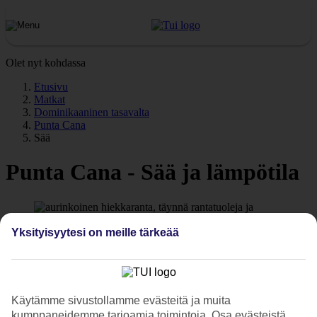
Olet nyt kohdassa
Etusivu
Matkat
Dominikaaninen tasavalta
Punta Cana
Sää
Punta Cana - Sää ja lämpötila
Yksityisyytesi on meille tärkeää
Millainen sää on
Punta Canassa
? Punta Canan säällä ja lämpötilalla
on suuri vaikutus lomaasi. Tälle sivulle olemme koonneet tietoa
Punta Canan säästä ja lämpötilasta kuukausittain. Tutustu päivän ja
yön keskilämpötiloihin Punta Canassa, Punta Canan meriveden
lämpötilaan sekä poutapäivien määrään matkasi aikana.
Käytämme sivustollamme evästeitä ja muita
kumppaneidemme tarjoamia toimintoja. Osa evästeistä