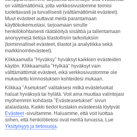
Milloin on paras aika matkustaa Punta
on välttämättömiä, jotta verkkosivustomme toimisi
Canaan?
luotettavasti ja turvallisesti (välttämättömät evästeet).
Muut evästeet auttavat meitä parantamaan
Paras aika matkustaa Punta Canaan on joulukuusta maaliskuuhun,
käyttökokemustasi, tarjoamaan sinulle
jolloin päivän keskilämpötila on 29-30 astetta ja poutapäiviä on
henkilökohtaisesti räätälöityä sisältöä ja tallentamaan
kuukaudessa 22-24 kappaletta. Punta Canassa on tasainen ilmasto,
anonyymejä tietoja tilastollisiin tarkoituksiin
ja päivän keskilämpötila on 29-31 astetta ympäri vuoden.
(toiminnalliset evästeet, tilastot ja analytiikka sekä
Kesäkaudella Punta Canassa on sadekausi, jolloin poutapäiviä on
markkinointievästeet).
vähemmän kuin talvikaudella. Sadekauden lisäksi Punta Canassa on
hurrikaanikausi kesäkuulta marraskuulle, jolloin esiintyy myrskyjä.
Klikkaamalla "Hyväksy" hyväksyt kaikkien evästeiden
käytön. Klikkaamalla "Hylkää" hyväksyt vain
Milloin Punta Canassa on sadekausi?
välttämättömät evästeet, eikä verkkosivustomme ole
mukautettu kiinnostuksen kohteidesi mukaan.
Punta Canan sadekausi eli monsuunikausi ajoittuu touko- kesäkuulta
Klikkaa "Asetukset” valitaksesi mitkä evästeluokat
marraskuulle.
haluat hyväksyä tai hylätä. Voit aina muuttaa valintojasi
Millainen on Punta Canan sää
myöhemmin kohdasta "Evästeasetukset" sivun
alalaidasta. Kaikki tiedot kustakin evästeestä löytyvät
joulukuussa ja tammikuussa?
Evästeet
-sivultamme.
Haluamme, että voit luottaa
siihen, että henkilötietosi ovat meillä turvassa. Lue
Punta Canan sää on marraskuussa trooppisen lämmin, mutta
Yksityisyys ja tietosuoja
.
sateinen. Marraskuussa päivän keskilämpötila Punta Canassa on 30
astetta ja merivesi on 28 asteista. Joulukuussa sadekausi on päättynyt