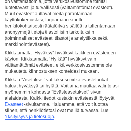
on välttämättömiä, jotta verkkosivustomme toimisi
luotettavasti ja turvallisesti (välttämättömät evästeet).
Hae
Muut evästeet auttavat meitä parantamaan
käyttökokemustasi, tarjoamaan sinulle
henkilökohtaisesti räätälöityä sisältöä ja tallentamaan
anonyymejä tietoja tilastollisiin tarkoituksiin
Olet nyt kohdassa
(toiminnalliset evästeet, tilastot ja analytiikka sekä
markkinointievästeet).
Etusivu
Matkat
Klikkaamalla "Hyväksy" hyväksyt kaikkien evästeiden
Dubai/Arabiemiraatit
käytön. Klikkaamalla "Hylkää" hyväksyt vain
Ajman
välttämättömät evästeet, eikä verkkosivustomme ole
All Inclusive
mukautettu kiinnostuksen kohteidesi mukaan.
All Inclusive Ajman
Klikkaa "Asetukset” valitaksesi mitkä evästeluokat
haluat hyväksyä tai hylätä. Voit aina muuttaa valintojasi
myöhemmin kohdasta "Evästeasetukset" sivun
Pienempi emiraatti
Ajman
on sopiva kohde All Inclusive -lomalle.
alalaidasta. Kaikki tiedot kustakin evästeestä löytyvät
Ruoka ja juoma hotellilla sisältyvät hintaan, joten voit vain keskittyä
Evästeet
-sivultamme.
Haluamme, että voit luottaa
lomailuun. Joissakin hotelleissa voit varata All Inclusiven
siihen, että henkilötietosi ovat meillä turvassa. Lue
lisäpalveluna, kun taas toisissa hotelleissa se sisältyy matkan hintaan.
Alle olemme koonneet kaikki All Inclusive -hotellimme Ajmanissa.
Yksityisyys ja tietosuoja
.
Hotellivinkit