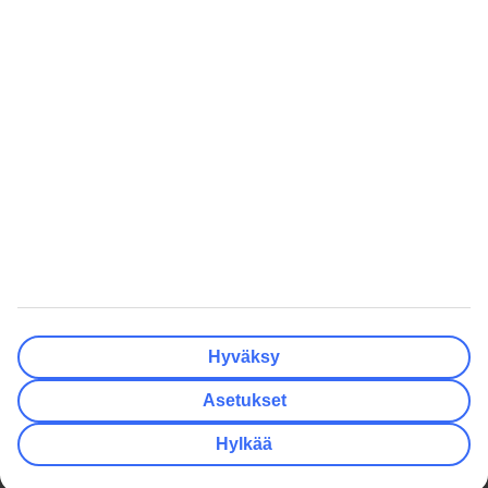
Tyhjennä
Valmis
Lähtöpäivä
Ma
Ti
Ke
To
Pe
La
Su
Onko lähtöpäivässäsi joustoa?
Vain valittu lähtöpäivä
+/- 3 päivää
+/- 7 päivää
+/- 14 päivää
Tyhjennä
Valmis
Matkustajien lukumäärä
Huoneiden lukumäärä
Valitse sopivin
Hyväksy
Aikuista
2
Asetukset
Lasta (0–17)
0
Hylkää
Tyhjennä
Valmis