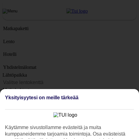
Matkapaketti
Lento
Hotelli
Yhdistelmälomat
Lähtöpaikka
Matkakohteet
Kohteet
Yksityisyytesi on meille tärkeää
Lähtöpäivä
Matkan kesto
1 viikko
Käytämme sivustollamme evästeitä ja muita
kumppaneidemme tarjoamia toimintoja. Osa evästeistä
Matkustajien lukumäärä