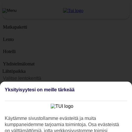
Matkapaketti
Lento
Hotelli
Yhdistelmälomat
Lähtöpaikka
Matkakohteet
Yksityisyytesi on meille tärkeää
Kohteet
Lähtöpäivä
Matkan kesto
Käytämme sivustollamme evästeitä ja muita
1 viikko
kumppaneidemme tarjoamia toimintoja. Osa evästeistä
Matkustajien lukumäärä
on välttämättömiä, jotta verkkosivustomme toimisi