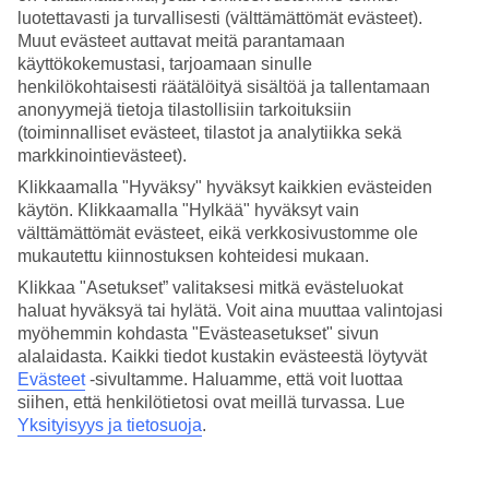
luotettavasti ja turvallisesti (välttämättömät evästeet).
Hae
Muut evästeet auttavat meitä parantamaan
käyttökokemustasi, tarjoamaan sinulle
henkilökohtaisesti räätälöityä sisältöä ja tallentamaan
anonyymejä tietoja tilastollisiin tarkoituksiin
Olet nyt kohdassa
(toiminnalliset evästeet, tilastot ja analytiikka sekä
markkinointievästeet).
Etusivu
Klikkaamalla "Hyväksy" hyväksyt kaikkien evästeiden
Matkat
Dubai/Arabiemiraatit
käytön. Klikkaamalla "Hylkää" hyväksyt vain
Abu Dhabi
välttämättömät evästeet, eikä verkkosivustomme ole
All Inclusive
mukautettu kiinnostuksen kohteidesi mukaan.
Klikkaa "Asetukset” valitaksesi mitkä evästeluokat
All Inclusive Abu Dhabi
haluat hyväksyä tai hylätä. Voit aina muuttaa valintojasi
myöhemmin kohdasta "Evästeasetukset" sivun
Nykyaikaisessa miljoonakaupungissa
Abu Dhabissa
on tarjolla
alalaidasta. Kaikki tiedot kustakin evästeestä löytyvät
muutamia
All Inclusive
-hotelleja. Jos etsit laajempaa valikoimaa All
Evästeet
-sivultamme.
Haluamme, että voit luottaa
Inclusive -hotelleja, katso
Dubai/Yhdistyneet arabiemiirikunnat
.
siihen, että henkilötietosi ovat meillä turvassa. Lue
Yksityisyys ja tietosuoja
.
Muita kohteita
All Inclusive Ajman