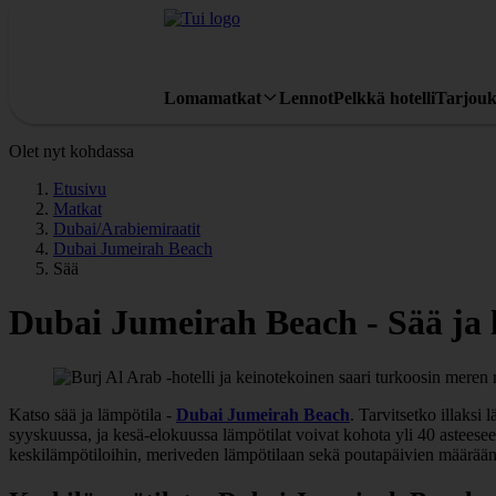
Lomamatkat
Lennot
Pelkkä hotelli
Tarjouk
Olet nyt kohdassa
Etusivu
Matkat
Dubai/Arabiemiraatit
Dubai Jumeirah Beach
Sää
Dubai Jumeirah Beach - Sää ja 
Katso sää ja lämpötila -
Dubai Jumeirah Beach
. Tarvitsetko illak
syyskuussa, ja kesä-elokuussa lämpötilat voivat kohota yli 40 asteesee
keskilämpötiloihin, meriveden lämpötilaan sekä poutapäivien määrään