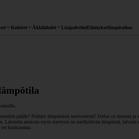
set
Kohteet
Äkkilähdöt
Lisäpalvelut
Elämykset
Inspiration
lämpötila
si lämmintä päälle? Pidätkö lämpimästä merivedestä? Dubai on lämmin 
n. Lämmön ansiosta myös merivesi on miellyttävän lämpöistä, talvisin no
 eri kuukausina.