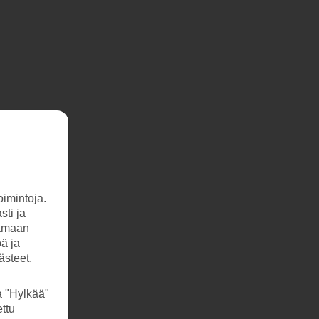
imintoja.
sti ja
tamaan
öä ja
ästeet,
a "Hylkää"
ttu