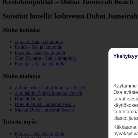
Keskilämpötilat – Dubai Jumeirah Beach
Suositut hotellit kohteessa Dubai Jumeira
Muita kohteita
Ajman - Sää ja lämpötila
Rodos - Sää ja lämpötila
Espanja - Sää ja lämpötila
Yksityisyy
Gran Canaria - Sää ja lämpötila
Kreikka - Sää ja lämpötila
Muita matkoja
Käytämme s
All Inclusive Dubai Jumeirah Beach
Osa evästei
Äkkilähdöt Dubai Jumeirah Beach
Hotellit Deira
turvallises
Hotellit Dubai Jumeirah Beach
käyttökokem
Matkat Dubai Jumeirah Beach
tallentamaan
tilastot ja 
Tutustu myös
Klikkaamal
hyväksyt v
Kypros - Sää ja lämpötila