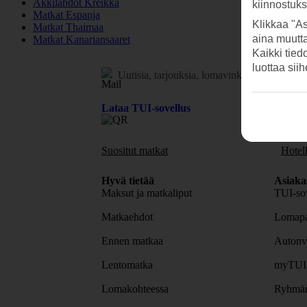
Äkkilähdöt Kreikka
kiinnostuk
Matkat Espanja
Klikkaa "As
Matkat Thaimaa
aina muutt
Matkat Kanariansaaret
Kaikki tied
luottaa sii
Uutisia, tarjouksia, lomavinkkejä.
Tilaa uuti
Lataa TUI-sovellus
Suositut matkat
Hotell
Hyvä tietää
Asiaka
Maksut ja matkaliput
TUI-sov
Matkaehdot
Lomapa
Ennen matkaa
Autonv
Lentomatka
myTUI
Lomakohteessa
Ryhmäm