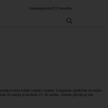
Asiakaspalvelu
TUI Sovellus
ja aurinkovarma kohde ympäri vuoden. Lämpimin ajankohta on touko-
in 20 astetta ja kesäisin 25–30 astetta. Tutustu päivän ja yön