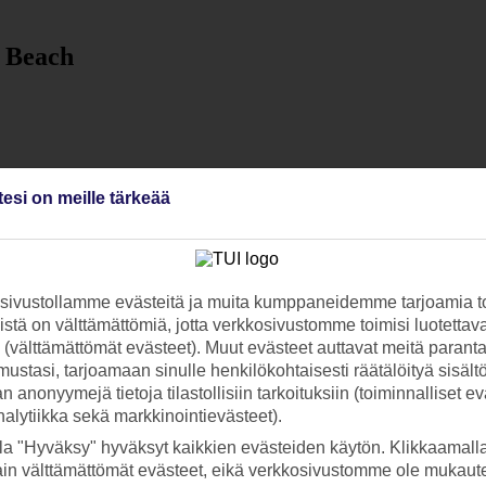
h Beach
tesi on meille tärkeää
ivustollamme evästeitä ja muita kumppaneidemme tarjoamia to
stä on välttämättömiä, jotta verkkosivustomme toimisi luotettava
ti (välttämättömät evästeet). Muut evästeet auttavat meitä paran
ustasi, tarjoamaan sinulle henkilökohtaisesti räätälöityä sisält
 anonyymejä tietoja tilastollisiin tarkoituksiin (toiminnalliset ev
analytiikka sekä markkinointievästeet).
la "Hyväksy" hyväksyt kaikkien evästeiden käytön. Klikkaamall
ain välttämättömät evästeet, eikä verkkosivustomme ole mukaute