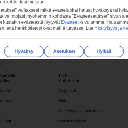
sen kohteidesi mukaan.
etukset” valitaksesi mitkä evästeluokat haluat hyväksyä tai hylät
aa valintojasi myöhemmin kohdasta "Evästeasetukset" sivun ala
ot kustakin evästeestä löytyvät
Evästeet
-sivultamme.
Haluamme, 
hen, että henkilötietosi ovat meillä turvassa. Lue
Yksityisyys ja ti
skirje
>
Hyväksy
Asetukset
Hylkää
it
spalvelu
TUI
ellus
Yritystiedot
lvelu
Työpaikat
uokraus
Media
Yksityisyys ja tietosuoja
atkat
Evästeasetukset