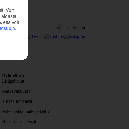
ä. Voit
laidasta.
että voit
TUI Finland
etosuoja
.
Hyödyllistä
Lisäpalvelut
Matkavakuutus
Turvaa lomallesi
Miksi valita matkapaketti?
Hae TUI.fi -sivustolta