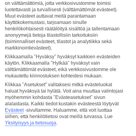
on välttämättömiä, jotta verkkosivustomme toimisi
luotettavasti ja turvallisesti (välttämättömät evästeet).
Hae
Muut evästeet auttavat meitä parantamaan
käyttökokemustasi, tarjoamaan sinulle
henkilökohtaisesti räätälöityä sisältöä ja tallentamaan
anonyymejä tietoja tilastollisiin tarkoituksiin
Olet nyt kohdassa
(toiminnalliset evästeet, tilastot ja analytiikka sekä
Etusivu
markkinointievästeet).
Matkat
Klikkaamalla "Hyväksy" hyväksyt kaikkien evästeiden
Dubai/Arabiemiraatit
käytön. Klikkaamalla "Hylkää" hyväksyt vain
Abu Dhabi
Hotellit
välttämättömät evästeet, eikä verkkosivustomme ole
mukautettu kiinnostuksen kohteidesi mukaan.
Hotellit Abu Dhabi
Klikkaa "Asetukset” valitaksesi mitkä evästeluokat
haluat hyväksyä tai hylätä. Voit aina muuttaa valintojasi
myöhemmin kohdasta "Evästeasetukset" sivun
Katso kaikki
hotellit
Abu Dhabissa
. TUIlta löydät hotellit jokaiseen
alalaidasta. Kaikki tiedot kustakin evästeestä löytyvät
makuun. Hotelli perheelle tai aikuiseen makuun, täyden palvelun All
Inclusive -hotelli tai tunnelmallinen pikkuhotelli, lomaluksusta tai
Evästeet
-sivultamme.
Haluamme, että voit luottaa
edullisempi vaihtoehto? Mitä ikinä haluatkaan, meiltä löydät juuri
siihen, että henkilötietosi ovat meillä turvassa. Lue
sopivan hotellin.
Yksityisyys ja tietosuoja
.
Hotellivinkit