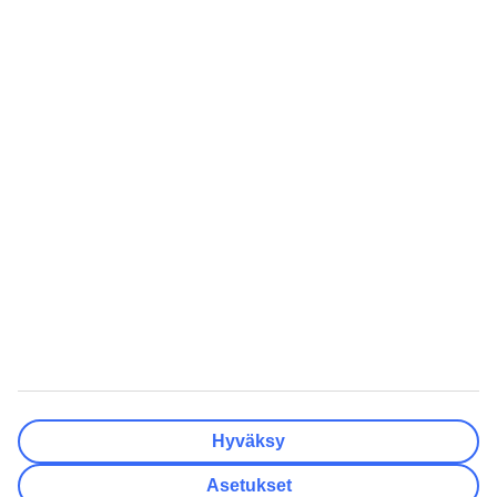
Lentokentät
Tyhjennä
Valmis
Matkakohteet
Tyhjennä
Valmis
Lähtöpäivä
Ma
Ti
Ke
To
Pe
La
Su
Onko lähtöpäivässäsi joustoa?
Vain valittu lähtöpäivä
+/- 3 päivää
+/- 7 päivää
+/- 14 päivää
Tyhjennä
Valmis
Matkustajien lukumäärä
Huoneiden lukumäärä
Valitse sopivin
Hyväksy
Aikuista
2
Asetukset
Lasta (0–17)