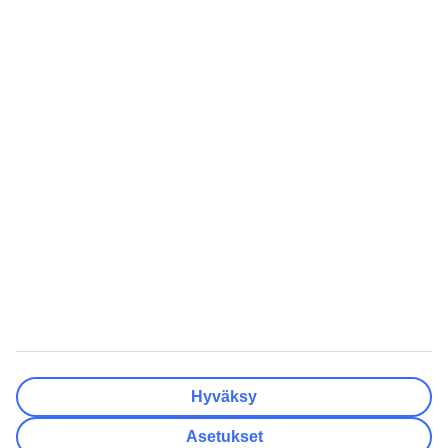
Lentokentät
Tyhjennä
Valmis
Matkakohteet
Tyhjennä
Valmis
Lähtöpäivä
Ma
Ti
Ke
To
Pe
La
Su
Onko lähtöpäivässäsi joustoa?
Vain valittu lähtöpäivä
+/- 3 päivää
+/- 7 päivää
+/- 14 päivää
Tyhjennä
Valmis
Matkustajien lukumäärä
Huoneiden lukumäärä
Valitse sopivin
Hyväksy
Aikuista
2
Asetukset
Lasta (0–17)