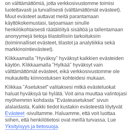
on välttämättömiä, jotta verkkosivustomme toimisi
luotettavasti ja turvallisesti (välttämättömät evästeet).
Hae
Muut evästeet auttavat meitä parantamaan
käyttökokemustasi, tarjoamaan sinulle
henkilökohtaisesti räätälöityä sisältöä ja tallentamaan
anonyymejä tietoja tilastollisiin tarkoituksiin
Olet nyt kohdassa
(toiminnalliset evästeet, tilastot ja analytiikka sekä
Etusivu
markkinointievästeet).
Matkat
Klikkaamalla "Hyväksy" hyväksyt kaikkien evästeiden
Dubai/Arabiemiraatit
käytön. Klikkaamalla "Hylkää" hyväksyt vain
Abu Dhabi
Äkkilähdöt
välttämättömät evästeet, eikä verkkosivustomme ole
mukautettu kiinnostuksen kohteidesi mukaan.
Äkkilähdöt Abu Dhabi
Klikkaa "Asetukset” valitaksesi mitkä evästeluokat
haluat hyväksyä tai hylätä. Voit aina muuttaa valintojasi
myöhemmin kohdasta "Evästeasetukset" sivun
Haluatko reissuun helposti ja nopeasti? Katso äkkilähdöt
Abu
alalaidasta. Kaikki tiedot kustakin evästeestä löytyvät
Dhabiin
eli lomat lähiviikoille suorilla lennoilla tältä sivulta. Kun
löydät sopivan
äkkilähdön
, varaa matkasi heti. Äkkilähdöillä
Evästeet
-sivultamme.
Haluamme, että voit luottaa
paikkoja on rajoitetusti ja edullisimmat matkat myydään nopeasti!
siihen, että henkilötietosi ovat meillä turvassa. Lue
Huomioithan, että äkkilähtöjä kohteeseen Abu Dhabi ei ole aina
Yksityisyys ja tietosuoja
.
tarjolla.