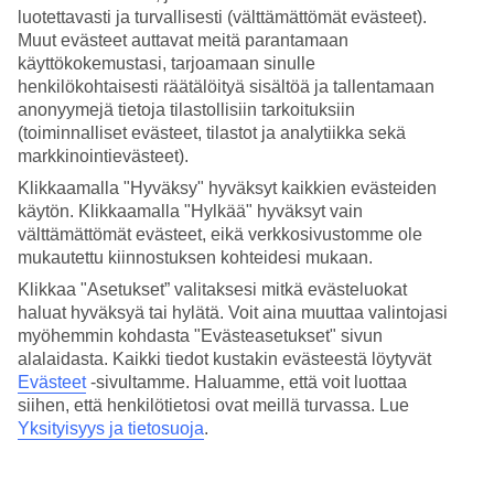
luotettavasti ja turvallisesti (välttämättömät evästeet).
Hae
Muut evästeet auttavat meitä parantamaan
käyttökokemustasi, tarjoamaan sinulle
henkilökohtaisesti räätälöityä sisältöä ja tallentamaan
anonyymejä tietoja tilastollisiin tarkoituksiin
(toiminnalliset evästeet, tilastot ja analytiikka sekä
Olet nyt kohdassa
markkinointievästeet).
Etusivu
Klikkaamalla "Hyväksy" hyväksyt kaikkien evästeiden
Matkat
Egypti
käytön. Klikkaamalla "Hylkää" hyväksyt vain
Marsa Alamin rannikko
välttämättömät evästeet, eikä verkkosivustomme ole
Marsa Alam
mukautettu kiinnostuksen kohteidesi mukaan.
All Inclusive
Klikkaa "Asetukset” valitaksesi mitkä evästeluokat
haluat hyväksyä tai hylätä. Voit aina muuttaa valintojasi
All Inclusive Marsa Alam
myöhemmin kohdasta "Evästeasetukset" sivun
alalaidasta. Kaikki tiedot kustakin evästeestä löytyvät
All Inclusive
-loma on täydellinen valinta, jos haluat nauttia hyvästä
Evästeet
-sivultamme.
Haluamme, että voit luottaa
ruoasta ja juomasta miettimättä laskuja. All Inclusive -hotelli sopii
siihen, että henkilötietosi ovat meillä turvassa. Lue
niin aikuisille kuin lapsille, sillä valikoimasta löytyy ruokia ja juomia
Yksityisyys ja tietosuoja
.
jokaiseen makuun. Varaa All Inclusive -loma Marsa Alamiin ja nauti
vapauden tunteesta!