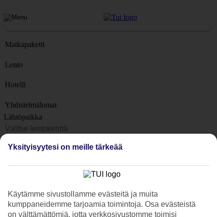
Matkapaketti
Lento
Hotelli
Yhdistelmälomat
Lähtöpaikka
Matkakohteet
Yksityisyytesi on meille tärkeää
Kohteet
Lähtöpäivä
Matkan kesto
Käytämme sivustollamme evästeitä ja muita
1 viikko
kumppaneidemme tarjoamia toimintoja. Osa evästeistä
Matkustajien lukumäärä
on välttämättömiä, jotta verkkosivustomme toimisi