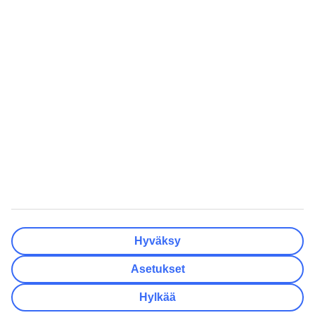
Matkakohteet
Tyhjennä
Valmis
Lähtöpäivä
Ma
Ti
Ke
To
Pe
La
Su
Onko lähtöpäivässäsi joustoa?
Vain valittu lähtöpäivä
+/- 3 päivää
+/- 7 päivää
+/- 14 päivää
Tyhjennä
Valmis
Matkustajien lukumäärä
Huoneiden lukumäärä
Valitse sopivin
Hyväksy
Aikuista
2
Asetukset
Lasta (0–17)
0
Hylkää
Tyhjennä