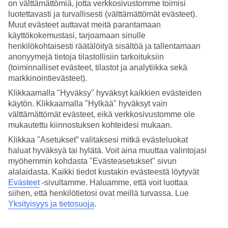
on välttämättömiä, jotta verkkosivustomme toimisi
luotettavasti ja turvallisesti (välttämättömät evästeet).
Hae
Muut evästeet auttavat meitä parantamaan
käyttökokemustasi, tarjoamaan sinulle
henkilökohtaisesti räätälöityä sisältöä ja tallentamaan
anonyymejä tietoja tilastollisiin tarkoituksiin
Olet nyt kohdassa
(toiminnalliset evästeet, tilastot ja analytiikka sekä
markkinointievästeet).
Etusivu
Matkat
Klikkaamalla "Hyväksy" hyväksyt kaikkien evästeiden
Egypti
käytön. Klikkaamalla "Hylkää" hyväksyt vain
Marsa Alamin rannikko
välttämättömät evästeet, eikä verkkosivustomme ole
All Inclusive
mukautettu kiinnostuksen kohteidesi mukaan.
All Inclusive Marsa Alamin
Klikkaa "Asetukset” valitaksesi mitkä evästeluokat
haluat hyväksyä tai hylätä. Voit aina muuttaa valintojasi
rannikko
myöhemmin kohdasta "Evästeasetukset" sivun
alalaidasta. Kaikki tiedot kustakin evästeestä löytyvät
Evästeet
-sivultamme.
Haluamme, että voit luottaa
All Inclusive +
Marsa Alamin rannikko
= helppo ja huoleton loma!
siihen, että henkilötietosi ovat meillä turvassa. Lue
All Inclusivessa matkan hintaan kuuluvat ateriat, juomat ja erilaisia
aktiviteetteja, joten lomailet ilman huolta ravintolalaskuista. All
Yksityisyys ja tietosuoja
.
Inclusive -hotellissa vietät taatusti rentouttavan loman, jossa voit
keskittyä tärkeimpään eli nauttimaan. Tarkemmat tiedot All