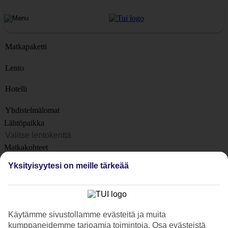
Matkapaketti
Lento
Hotelli
Yhdistelmälomat
Lähtöpaikka
Matkakohteet
Kohteet
Yksityisyytesi on meille tärkeää
Lähtöpäivä
Matkan kesto
1 viikko
Käytämme sivustollamme evästeitä ja muita
Matkustajien lukumäärä
kumppaneidemme tarjoamia toimintoja. Osa evästeistä