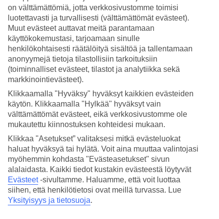
on välttämättömiä, jotta verkkosivustomme toimisi
Hae
luotettavasti ja turvallisesti (välttämättömät evästeet).
Muut evästeet auttavat meitä parantamaan
käyttökokemustasi, tarjoamaan sinulle
henkilökohtaisesti räätälöityä sisältöä ja tallentamaan
Olet nyt kohdassa
anonyymejä tietoja tilastollisiin tarkoituksiin
(toiminnalliset evästeet, tilastot ja analytiikka sekä
Etusivu
markkinointievästeet).
Matkat
Espanja
Klikkaamalla "Hyväksy" hyväksyt kaikkien evästeiden
Costa del Sol
käytön. Klikkaamalla "Hylkää" hyväksyt vain
Sotogrande
välttämättömät evästeet, eikä verkkosivustomme ole
Äkkilähdöt
mukautettu kiinnostuksen kohteidesi mukaan.
Äkkilähdöt Sotogrande
Klikkaa "Asetukset” valitaksesi mitkä evästeluokat
haluat hyväksyä tai hylätä. Voit aina muuttaa valintojasi
myöhemmin kohdasta "Evästeasetukset" sivun
Haluatko reissuun helposti ja nopeasti? Katso äkkilähdöt
alalaidasta. Kaikki tiedot kustakin evästeestä löytyvät
Sotograndeen
eli lomat lähiviikoille tältä sivulta. Kun löydät sopivan
Evästeet
-sivultamme.
Haluamme, että voit luottaa
äkkilähdön, varaa matkasi heti. Äkkilähdöillä paikkoja on rajoitetusti
siihen, että henkilötietosi ovat meillä turvassa. Lue
ja edullisimmat matkat myydään nopeasti! Huomioithan, että
Yksityisyys ja tietosuoja
.
äkkilähtöjä Sotograndeen ei ole aina tarjolla. Varaa Sotogrande –
matkat ylelliseen lomakohteeseen Espanjassa!