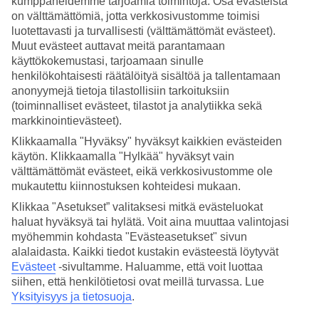
kumppaneidemme tarjoamia toimintoja. Osa evästeistä
on välttämättömiä, jotta verkkosivustomme toimisi
Hae
luotettavasti ja turvallisesti (välttämättömät evästeet).
Muut evästeet auttavat meitä parantamaan
käyttökokemustasi, tarjoamaan sinulle
henkilökohtaisesti räätälöityä sisältöä ja tallentamaan
Olet nyt kohdassa
anonyymejä tietoja tilastollisiin tarkoituksiin
(toiminnalliset evästeet, tilastot ja analytiikka sekä
Etusivu
markkinointievästeet).
Matkat
Espanja
Klikkaamalla "Hyväksy" hyväksyt kaikkien evästeiden
Costa Dorada
käytön. Klikkaamalla "Hylkää" hyväksyt vain
Salou
välttämättömät evästeet, eikä verkkosivustomme ole
Äkkilähdöt
mukautettu kiinnostuksen kohteidesi mukaan.
Äkkilähdöt Salou
Klikkaa "Asetukset” valitaksesi mitkä evästeluokat
haluat hyväksyä tai hylätä. Voit aina muuttaa valintojasi
myöhemmin kohdasta "Evästeasetukset" sivun
Haluatko reissuun helposti ja nopeasti? Katso äkkilähdöt Salouhun
alalaidasta. Kaikki tiedot kustakin evästeestä löytyvät
eli lomat lähiviikoille tältä sivulta. Kun löydät sopivan äkkilähdön,
Evästeet
-sivultamme.
Haluamme, että voit luottaa
varaa matkasi heti. Äkkilähdöillä paikkoja on rajoitetusti ja
siihen, että henkilötietosi ovat meillä turvassa. Lue
edullisimmat matkat myydään nopeasti! Huomioithan, että
äkkilähtöjä Salouhun ei ole aina tarjolla.
Yksityisyys ja tietosuoja
.