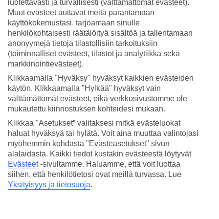
luotettavasti ja turvallisesti (välttämättömät evästeet).
4.1/5
Hinta-laatusuhde
Muut evästeet auttavat meitä parantamaan
3.9/5
käyttökokemustasi, tarjoamaan sinulle
henkilökohtaisesti räätälöityä sisältöä ja tallentamaan
Hotelliesittely
anonyymejä tietoja tilastollisiin tarkoituksiin
(toiminnalliset evästeet, tilastot ja analytiikka sekä
WiFi
markkinointievästeet).
Klikkaamalla "Hyväksy" hyväksyt kaikkien evästeiden
Hotellilla vehreä puutarha ja uima-allas
käytön. Klikkaamalla "Hylkää" hyväksyt vain
välttämättömät evästeet, eikä verkkosivustomme ole
Hotelli Astari sijaitsee vain muutaman minuutin kävelymatkan
päässä rannasta ja Tarragonan vanhasta kaupungista. Hotellilla on
mukautettu kiinnostuksen kohteidesi mukaan.
vehreä puutarha, jossa on mukavia lounge-nurkkauksia puiden
Klikkaa "Asetukset” valitaksesi mitkä evästeluokat
siimeksessä. Hotellilla on myös aamiaisravintola ja baari.
haluat hyväksyä tai hylätä. Voit aina muuttaa valintojasi
Hotellilla on:
myöhemmin kohdasta "Evästeasetukset" sivun
alalaidasta. Kaikki tiedot kustakin evästeestä löytyvät
Ravintola ja baari ja allasbaari
Evästeet
-sivultamme.
Haluamme, että voit luottaa
Uima-allas
siihen, että henkilötietosi ovat meillä turvassa. Lue
Hissi
Yksityisyys ja tietosuoja
.
24 h vastaanotto
Kaikissa huoneissa on:
Kylpy/suihku ja wc