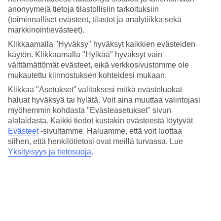
4/5
anonyymejä tietoja tilastollisiin tarkoituksiin
(toiminnalliset evästeet, tilastot ja analytiikka sekä
Hotelliesittely
markkinointievästeet).
WiFi
Klikkaamalla "Hyväksy" hyväksyt kaikkien evästeiden
käytön. Klikkaamalla "Hylkää" hyväksyt vain
Moderni ja kävelyetäisyydellä Rambla Novalta
välttämättömät evästeet, eikä verkkosivustomme ole
mukautettu kiinnostuksen kohteidesi mukaan.
SB Express Tarragona sijaitsee kävelyetäisyydellä pääkatu Rambla
Klikkaa "Asetukset” valitaksesi mitkä evästeluokat
Novalta. Hotellin välittömässä läheisyydessä on monia kauppoja ja
haluat hyväksyä tai hylätä. Voit aina muuttaa valintojasi
ravintoloita. Hotellissa on baari ja kuntosali.
myöhemmin kohdasta "Evästeasetukset" sivun
Kaupungin rannalle El Miracleen on noin kaksi kilometriä ja lähellä
alalaidasta. Kaikki tiedot kustakin evästeestä löytyvät
on myös Terragonan vanha osa Part Alta.
Evästeet
-sivultamme.
Haluamme, että voit luottaa
siihen, että henkilötietosi ovat meillä turvassa. Lue
Hotellilla on:
Yksityisyys ja tietosuoja
.
WiFi
Baari
24 h vastaanotto
Kaikissa huoneissa/huoneistoissa on:
Ilmastointi ja keskuslämmitys
Hiustenkuivain