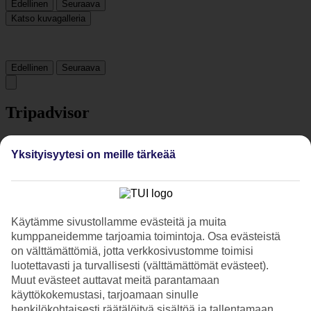
Edellinen
Seuraava
Katso kuvagalleria
Edellinen
Seuraava
Tripadvisor
4/5
Yksityisyytesi on meille tärkeää
Luokitus
4 / 5
alkaen
1 arviota
Siisteys
4/5
Käytämme sivustollamme evästeitä ja muita
Sijainti
kumppaneidemme tarjoamia toimintoja. Osa evästeistä
5/5
on välttämättömiä, jotta verkkosivustomme toimisi
Huone
4/5
luotettavasti ja turvallisesti (välttämättömät evästeet).
Palvelu
Muut evästeet auttavat meitä parantamaan
4/5
käyttökokemustasi, tarjoamaan sinulle
Hinta-laatusuhde
henkilökohtaisesti räätälöityä sisältöä ja tallentamaan