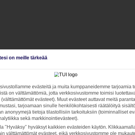
tesi on meille tärkeää
ivustollamme evästeitä ja muita kumppaneidemme tarjoamia to
stä on välttämättömiä, jotta verkkosivustomme toimisi luotettava
ti (välttämättömät evästeet). Muut evästeet auttavat meitä paran
ustasi, tarjoamaan sinulle henkilökohtaisesti räätälöityä sisält
 anonyymejä tietoja tilastollisiin tarkoituksiin (toiminnalliset ev
analytiikka sekä markkinointievästeet).
la "Hyväksy" hyväksyt kaikkien evästeiden käytön. Klikkaamall
ain välttämättömät evästeet, eikä verkkosivustomme ole mukaute