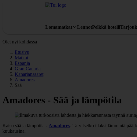
Lomamatkat
Lennot
Pelkkä hotelli
Tarjouk
Olet nyt kohdassa
Etusivu
Matkat
Espanja
Gran Canaria
Kanariansaaret
Amadores
Sää
Amadores - Sää ja lämpötila
Katso sää ja lämpötila -
Amadores
. Tarvitsetko illaksi lämmintä pää
kuukausina.