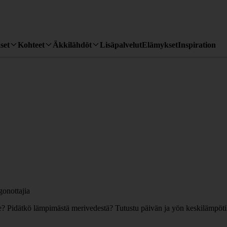
set
Kohteet
Äkkilähdöt
Lisäpalvelut
Elämykset
Inspiration
lle? Pidätkö lämpimästä merivedestä? Tutustu päivän ja yön keskilämpöt