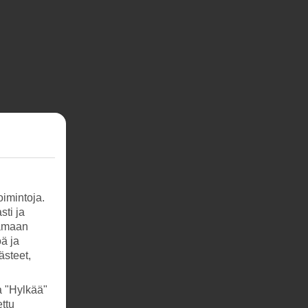
imintoja.
sti ja
tamaan
öä ja
ästeet,
a "Hylkää"
ttu