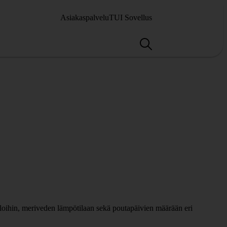
Asiakaspalvelu
TUI Sovellus
iloihin, meriveden lämpötilaan sekä poutapäivien määrään eri