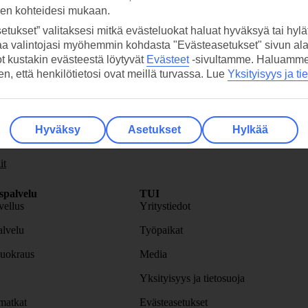
sen kohteidesi mukaan.
etukset” valitaksesi mitkä evästeluokat haluat hyväksyä tai hylät
aa valintojasi myöhemmin kohdasta "Evästeasetukset" sivun ala
ot kustakin evästeestä löytyvät
Evästeet
-sivultamme.
Haluamme, 
hen, että henkilötietosi ovat meillä turvassa. Lue
Yksityisyys ja ti
skirje
>
Hyväksy
Asetukset
Hylkää
it
spalvelu
TUI
ellus
Yritystiedot
lvelu
Työpaikat
uokraus
Media
Yksityisyys ja tietosuoja
atkat
Evästeasetukset