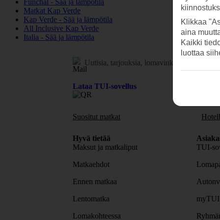
Funchal - Sää ja lämpötila
kiinnostuk
Matkat Kap Verde
Kap Verde - Sää ja lämpötila
Klikkaa "As
All Inclusive Kap Verde
aina muutt
Italia - Sää ja lämpötila
Kaikki tied
luottaa sii
Uutisia, tarjouksia, lomavinkkejä.
Tilaa uuti
Lataa TUI-sovellus
Suositut matkat
Hotell
Hyvä tietää
Asiaka
Maksut ja matkaliput
TUI-sov
Matkaehdot
Lomapa
Ennen matkaa
Autonv
Lentomatka
myTUI
Lomakohteessa
Ryhmäm