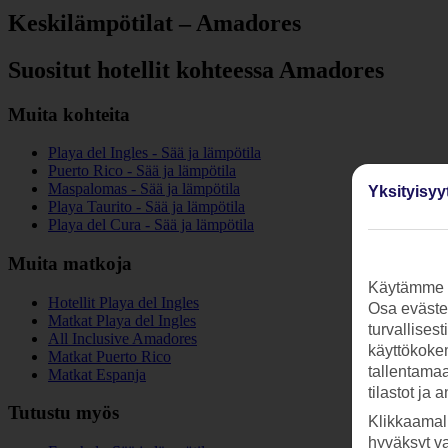
Keskilämpötilat – Amadores
Suositut hotellit kohteessa Amadores
Muita kohteita
Playa del Ingles - Sää ja lämpötila
Puerto Rico - Sää ja lämpötila
Maspalomas - Sää ja lämpötila
Yksityisyy
Playa Taurito - Sää ja lämpötila
Playa del Cura - Sää ja lämpötila
Muita matkoja
Käytämme s
Hotellit Playa del Ingles
Osa evästei
Matkat Playa del Ingles
turvallises
All Inclusive Amadores
käyttökokem
Matkat Puerto Rico
tallentamaan
Matkat Espanja
tilastot ja 
Tutustu myös
Klikkaamal
hyväksyt v