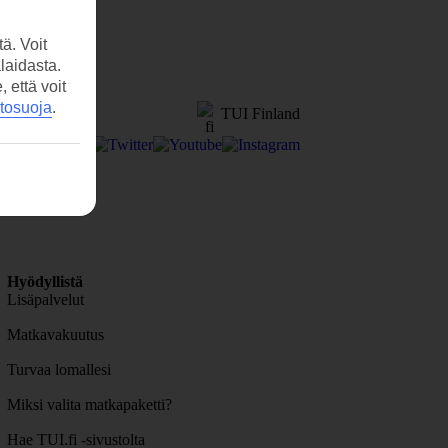
ä. Voit
laidasta.
että voit
etosuoja
.
TUI Finland
Hyödyllistä
Lisäpalvelut
Matkavakuutus
Turvaa lomallesi
Miksi valita matkapaketti?
Hae TUI.fi -sivustolta