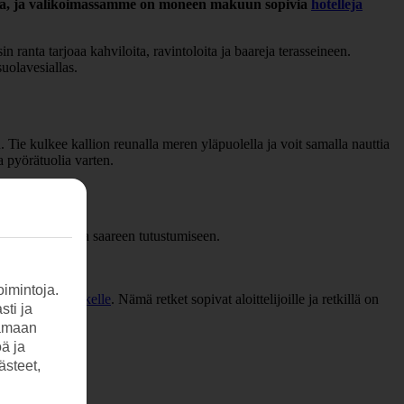
yssija, ja valikoimassamme on moneen makuun sopivia
hotelleja
ranta tarjoaa kahviloita, ravintoloita ja baareja terasseineen.
uolavesiallas.
n. Tie kulkee kallion reunalla meren yläpuolella ja voit samalla nauttia
a pyörätuolia varten.
ällä sijainnilla saareen tutustumiseen.
imintoja.
e
tai
sukellusretkelle
. Nämä retket sopivat aloittelijoille ja retkillä on
sti ja
tamaan
öä ja
ästeet,