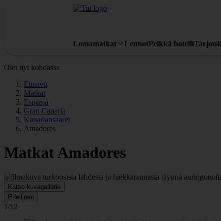
Lomamatkat
Lennot
Pelkkä hotelli
Tarjouk
Olet nyt kohdassa
Etusivu
Matkat
Espanja
Gran Canaria
Kanariansaaret
Amadores
Matkat Amadores
Katso kuvagalleria
Edellinen
1/12