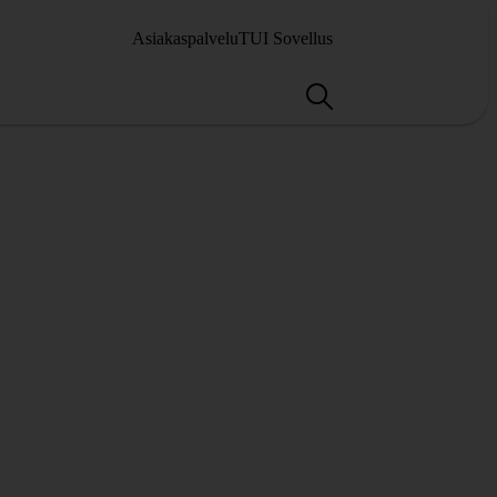
Asiakaspalvelu
TUI Sovellus