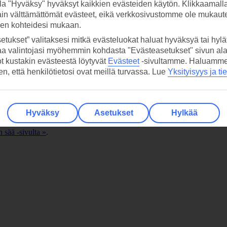
la "Hyväksy" hyväksyt kaikkien evästeiden käytön. Klikkaamall
ain välttämättömät evästeet, eikä verkkosivustomme ole mukaute
n, golfkenttiin, vesipuistoihin sekä
mielenkiintoiseen Las Palmasin su
sen kohteidesi mukaan.
etukset” valitaksesi mitkä evästeluokat haluat hyväksyä tai hylät
aa valintojasi myöhemmin kohdasta "Evästeasetukset" sivun ala
ot kustakin evästeestä löytyvät
Evästeet
-sivultamme.
Haluamme, 
en äkkilähdöt »
. Huomioithan, että äkkilähtöjä ei aina ole saatavilla.
hen, että henkilötietosi ovat meillä turvassa. Lue
Yksityisyys ja ti
Hyväksy
Asetukset
Hylkää
sää -sivulta »
.