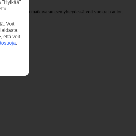
a "Hylkää"
ttu
urkaupunkiin
. Jo matkavarauksen yhteydessä voit vuokrata auton
ä. Voit
laidasta.
että voit
etosuoja
.