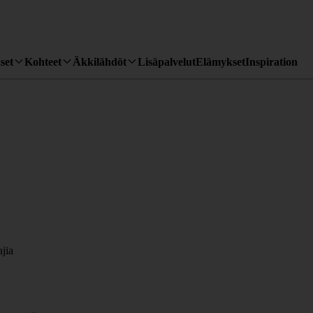
set
Kohteet
Äkkilähdöt
Lisäpalvelut
Elämykset
Inspiration