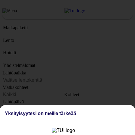
Matkapaketti
Lento
Hotelli
Yhdistelmälomat
Lähtöpaikka
Matkakohteet
Kohteet
Lähtöpäivä
Yksityisyytesi on meille tärkeää
Matkan kesto
1 viikko
Matkustajien lukumäärä