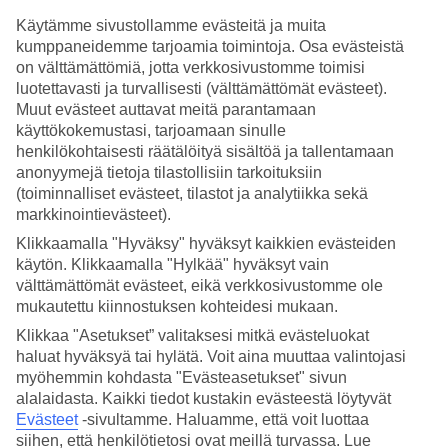
Käytämme sivustollamme evästeitä ja muita
Hae
kumppaneidemme tarjoamia toimintoja. Osa evästeistä
on välttämättömiä, jotta verkkosivustomme toimisi
luotettavasti ja turvallisesti (välttämättömät evästeet).
Muut evästeet auttavat meitä parantamaan
Olet nyt kohdassa
käyttökokemustasi, tarjoamaan sinulle
henkilökohtaisesti räätälöityä sisältöä ja tallentamaan
Etusivu
anonyymejä tietoja tilastollisiin tarkoituksiin
Matkat
Espanja
(toiminnalliset evästeet, tilastot ja analytiikka sekä
Gran Canaria
markkinointievästeet).
Kanariansaaret
Klikkaamalla "Hyväksy" hyväksyt kaikkien evästeiden
Amadores
All Inclusive
käytön. Klikkaamalla "Hylkää" hyväksyt vain
välttämättömät evästeet, eikä verkkosivustomme ole
All Inclusive Amadores
mukautettu kiinnostuksen kohteidesi mukaan.
Klikkaa "Asetukset” valitaksesi mitkä evästeluokat
haluat hyväksyä tai hylätä. Voit aina muuttaa valintojasi
Pieni lomakylä
Amadores
sijaitsee
Gran Canarian
lounaisosassa ja
myöhemmin kohdasta "Evästeasetukset" sivun
täällä voit majoittua mukavasti All Inclusive -hotellissa. Olemme
listanneet alle koko All Inclusive -hotellivalikoimamme
alalaidasta. Kaikki tiedot kustakin evästeestä löytyvät
Amadoresissa. Joissakin hotelleissa All Inclusive sisältyy matkan
Evästeet
-sivultamme.
Haluamme, että voit luottaa
hintaan, toisissa sen voi varata lisäpalveluna.
siihen, että henkilötietosi ovat meillä turvassa. Lue