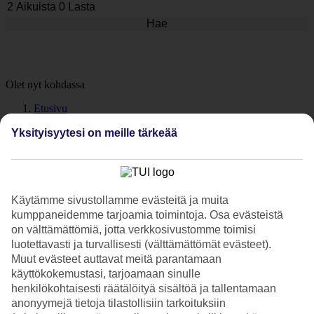
Hae
Olet nyt kohdassa
Etusivu
Matkat
Yksityisyytesi on meille tärkeää
Espanja
Gran Canaria
Kanariansaaret
Las Palmas
Tapahtumat
Käytämme sivustollamme evästeitä ja muita
Las Palmas tapahtumat
kumppaneidemme tarjoamia toimintoja. Osa evästeistä
on välttämättömiä, jotta verkkosivustomme toimisi
luotettavasti ja turvallisesti (välttämättömät evästeet).
Tälle sivulle olemme koonneet kaikki
Las Palmasin
parhaat
Muut evästeet auttavat meitä parantamaan
tapahtumat vuoden aikana. Jokainen päivä Las Palmasissa tuo
käyttökokemustasi, tarjoamaan sinulle
mukanaan uusia elämyksiä, värejä ja rytmejä. Olitpa sitten
henkilökohtaisesti räätälöityä sisältöä ja tallentamaan
kulttuurin, musiikin, urheilun tai gastronomian ystävä, Las Palmas
tarjoaa ainutlaatuisia tapahtumia ja elämyksiä joka makuun.
anonyymejä tietoja tilastollisiin tarkoituksiin