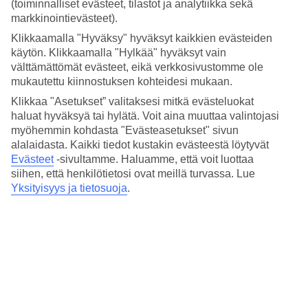
(toiminnalliset evästeet, tilastot ja analytiikka sekä
Las Palmasin lämpimän ilmaston ja ainutlaatuisen tunnelman
markkinointievästeet).
ansiosta kaupungin tapahtumakalenteri on täynnä festivaaleja,
konsertteja, näyttelyitä ja juhlia ympäri vuoden. Koe maailmankuulu
Klikkaamalla "Hyväksy" hyväksyt kaikkien evästeiden
Las Palmasin karnevaali, juhli juhannusta meren äärellä tai uppoudu
käytön. Klikkaamalla "Hylkää" hyväksyt vain
Las Palmasin musiikkifestivaalin tunnelmiin.
välttämättömät evästeet, eikä verkkosivustomme ole
mukautettu kiinnostuksen kohteidesi mukaan.
Tältä sivulta voit varata sekä lennot ja hotellin sisältävän
matkapaketin Las Palmasiin tai pelkän hotellin Las Palmasissa.
Klikkaa "Asetukset” valitaksesi mitkä evästeluokat
haluat hyväksyä tai hylätä. Voit aina muuttaa valintojasi
Tutustu Las Palmasin tapahtumiin ja bongaa parhaat tapahtumat Las
myöhemmin kohdasta "Evästeasetukset" sivun
Palmasin matkallesi!
alalaidasta. Kaikki tiedot kustakin evästeestä löytyvät
Evästeet
-sivultamme.
Haluamme, että voit luottaa
Hotellivinkit
siihen, että henkilötietosi ovat meillä turvassa. Lue
Yksityisyys ja tietosuoja
.
Las Palmasin tapahtumat tammi-
helmikuu 2026
Las Palmasin loppiaskulkue 5.1.2026
Las Palmasissa, kuten myös manner-Espanjassa, loppiaista juhlitaan
näyttävästi. Tämä perinteinen juhla tuo kaupunkiin iloista
tunnelmaa, erityisesti lapsille, jotka odottavat Itämaan tietäjien
saapumista. Juhla huipentuu 5. tammikuuta järjestettävään