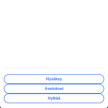
Tyhjennä
Valmis
Lähtöpäivä
Ma
Ti
Ke
To
Pe
La
Su
Onko lähtöpäivässäsi joustoa?
Vain valittu lähtöpäivä
+/- 3 päivää
+/- 7 päivää
+/- 14 päivää
Tyhjennä
Valmis
Matkustajien lukumäärä
Huoneiden lukumäärä
Valitse sopivin
Hyväksy
Aikuista
2
Asetukset
Lasta (0–17)
0
Hylkää
Tyhjennä
Valmis