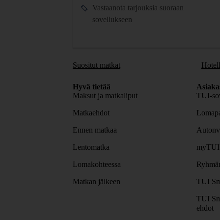
Vastaanota tarjouksia suoraan
sovellukseen
Suositut matkat
Hotell
Hyvä tietää
Asiaka
Maksut ja matkaliput
TUI-sov
Matkaehdot
Lomapa
Ennen matkaa
Autonv
Lentomatka
myTUI
Lomakohteessa
Ryhmäm
Matkan jälkeen
TUI Sm
TUI Sm
ehdot