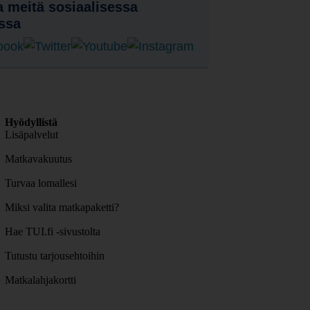
 meitä sosiaalisessa
ssa
Hyödyllistä
Lisäpalvelut
Matkavakuutus
Turvaa lomallesi
Miksi valita matkapaketti?
Hae TUI.fi -sivustolta
Tutustu tarjousehtoihin
Matkalahjakortti