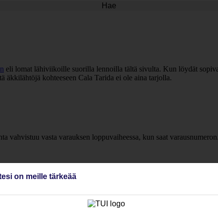
Hae
an
eli lomat lähiviikoille suorilla lennoilla tältä sivulta. Kun löydät sop
 äkkilähtöjä kohteeseen Cala Tarida ei ole aina tarjolla.
inta vahvistuu vasta varauksen loppuvaiheessa, kun saat varausnumeron
tesi on meille tärkeää