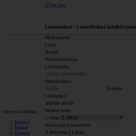
Lomamatkat
Lennot
Pelkkä hotelli
Tarjouk
Matkapaketti
Lento
Hotelli
Yhdistelmälomat
Lähtöpaikka
Matkakohteet
Kohteet
Lähtöpäivä
Matkan kesto
Olet nyt kohdassa
1 viikko
Etusivu
Matkustajien lukumäärä
Matkat
Espanja