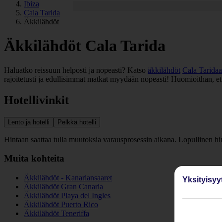
Ibiza
Cala Tarida
Äkkilähdöt
Äkkilähdöt Cala Tarida
Haluatko reissuun helposti ja nopeasti? Katso
äkkilähdöt
Cala Tarida
rajoitetusti ja edullisimmat matkat myydään nopeasti! Huomioithan, että
Hotellivinkit
Lento ja hotelli
Pelkkä hotelli
Hintaan saattaa tulla muutoksia varausprosessin aikana. Lopullinen h
Muita kohteita
Äkkilähdöt - Kanariansaaret
Yksityisyy
Äkkilähdöt Gran Canaria
Äkkilähdöt Playa del Ingles
Äkkilähdöt Puerto Rico
Äkkilähdöt Teneriffa