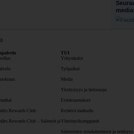
Seuraa
media
it
spalvelu
TUI
ellus
Yritystiedot
lvelu
Työpaikat
uokraus
Media
Yksityisyys ja tietosuoja
atkat
Evästeasetukset
iles Rewards Club
Kestävä matkailu
iles Rewards Club – Säännöt ja
Yhteistyökumppanit
Säännösten noudattaminen ja eettisyys