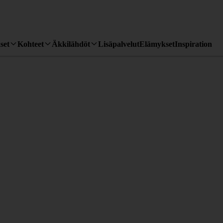
set
Kohteet
Äkkilähdöt
Lisäpalvelut
Elämykset
Inspiration