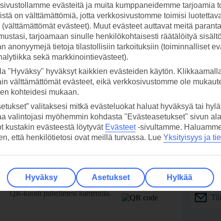
ivustollamme evästeitä ja muita kumppaneidemme tarjoamia to
stä on välttämättömiä, jotta verkkosivustomme toimisi luotettava
ti (välttämättömät evästeet). Muut evästeet auttavat meitä paran
ustasi, tarjoamaan sinulle henkilökohtaisesti räätälöityä sisält
 anonyymejä tietoja tilastollisiin tarkoituksiin (toiminnalliset ev
analytiikka sekä markkinointievästeet).
la "Hyväksy" hyväksyt kaikkien evästeiden käytön. Klikkaamall
ain välttämättömät evästeet, eikä verkkosivustomme ole mukaute
sen kohteidesi mukaan.
etukset” valitaksesi mitkä evästeluokat haluat hyväksyä tai hylät
aa valintojasi myöhemmin kohdasta "Evästeasetukset" sivun ala
ot kustakin evästeestä löytyvät
Evästeet
-sivultamme.
Haluamme, 
hen, että henkilötietosi ovat meillä turvassa. Lue
Yksityisyys ja ti
 TUI-sovellus nyt!
Vastaa
tietoj
Hyväksy
Asetukset
Hylkää
Lataa sovellus kätevästi lukemalla
QR-koodi puhelimesi kameralla.
Ti