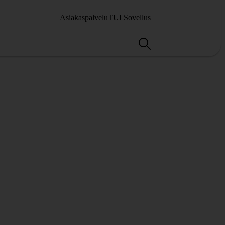
Asiakaspalvelu
TUI Sovellus