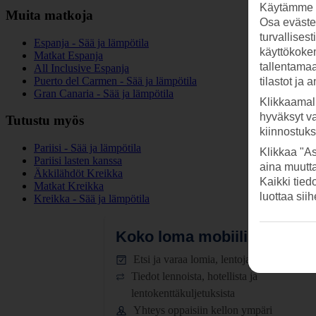
Käytämme s
Muita matkoja
Osa evästei
turvallises
Espanja - Sää ja lämpötila
käyttökokem
Matkat Espanja
tallentamaan
All Inclusive Espanja
Puerto del Carmen - Sää ja lämpötila
tilastot ja 
Gran Canaria - Sää ja lämpötila
Klikkaamal
hyväksyt v
Tutustu myös
kiinnostuk
Pariisi - Sää ja lämpötila
Klikkaa "As
Pariisi lasten kanssa
aina muutt
Äkkilähdöt Kreikka
Kaikki tied
Matkat Kreikka
luottaa sii
Kreikka - Sää ja lämpötila
Koko loma mobiilissa.
Lataa
Etsi ja varaa lomia, lentoja ja hotelleja
Tiedot lennoista, hotellista ja
lentokenttäkuljetuksista
Yhteys oppaisiin kellon ympäri