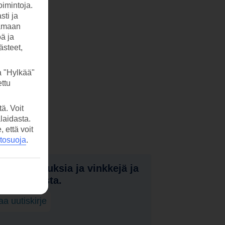
imintoja.
sti ja
tamaan
öä ja
ästeet,
a "Hylkää"
ttu
ä. Voit
laidasta.
että voit
etosuoja
.
nota tarjouksia ja vinkkejä ja
a uutuuksista.
laa uutiskirje