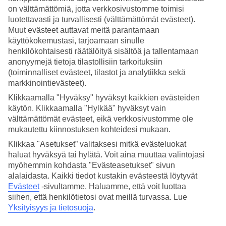
on välttämättömiä, jotta verkkosivustomme toimisi
Hae
luotettavasti ja turvallisesti (välttämättömät evästeet).
Muut evästeet auttavat meitä parantamaan
käyttökokemustasi, tarjoamaan sinulle
henkilökohtaisesti räätälöityä sisältöä ja tallentamaan
Olet nyt kohdassa
anonyymejä tietoja tilastollisiin tarkoituksiin
(toiminnalliset evästeet, tilastot ja analytiikka sekä
Etusivu
markkinointievästeet).
Matkat
Espanja
Klikkaamalla "Hyväksy" hyväksyt kaikkien evästeiden
Ibiza
käytön. Klikkaamalla "Hylkää" hyväksyt vain
Santa Eulalia
välttämättömät evästeet, eikä verkkosivustomme ole
Äkkilähdöt
mukautettu kiinnostuksen kohteidesi mukaan.
Äkkilähdöt Santa Eulalia
Klikkaa "Asetukset” valitaksesi mitkä evästeluokat
haluat hyväksyä tai hylätä. Voit aina muuttaa valintojasi
myöhemmin kohdasta "Evästeasetukset" sivun
Haluatko reissuun helposti ja nopeasti? Katso äkkilähdöt Santa
alalaidasta. Kaikki tiedot kustakin evästeestä löytyvät
Eulalia eli lomat lähiviikoille tältä sivulta. Kun löydät sopivan
Evästeet
-sivultamme.
Haluamme, että voit luottaa
äkkilähdön, varaa matkasi heti. Äkkilähdöillä paikkoja on rajoitetusti
siihen, että henkilötietosi ovat meillä turvassa. Lue
ja edullisimmat matkat myydään nopeasti! Huomioithan, että
Yksityisyys ja tietosuoja
.
äkkilähtöjä kohteeseen Santa Eulalia ei ole aina tarjolla.