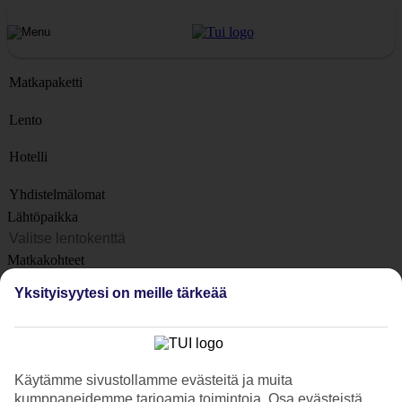
Matkapaketti
Lento
Hotelli
Yhdistelmälomat
Lähtöpaikka
Matkakohteet
Kohteet
Yksityisyytesi on meille tärkeää
Lähtöpäivä
Matkan kesto
1 viikko
Käytämme sivustollamme evästeitä ja muita
Matkustajien lukumäärä
kumppaneidemme tarjoamia toimintoja. Osa evästeistä