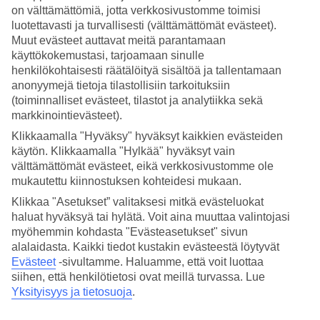
on välttämättömiä, jotta verkkosivustomme toimisi
Hae
luotettavasti ja turvallisesti (välttämättömät evästeet).
Muut evästeet auttavat meitä parantamaan
käyttökokemustasi, tarjoamaan sinulle
henkilökohtaisesti räätälöityä sisältöä ja tallentamaan
anonyymejä tietoja tilastollisiin tarkoituksiin
Olet nyt kohdassa
(toiminnalliset evästeet, tilastot ja analytiikka sekä
Etusivu
markkinointievästeet).
Matkat
Espanja
Klikkaamalla "Hyväksy" hyväksyt kaikkien evästeiden
Mallorca
käytön. Klikkaamalla "Hylkää" hyväksyt vain
Palma Nova
välttämättömät evästeet, eikä verkkosivustomme ole
All Inclusive
mukautettu kiinnostuksen kohteidesi mukaan.
Klikkaa "Asetukset” valitaksesi mitkä evästeluokat
All Inclusive Palma Nova
haluat hyväksyä tai hylätä. Voit aina muuttaa valintojasi
myöhemmin kohdasta "Evästeasetukset" sivun
Palma Nova
sijaitsee muutaman kymmenen kilometrin päässä
alalaidasta. Kaikki tiedot kustakin evästeestä löytyvät
Palmasta lounaaseen
Mallorcan saarella
. Palma Novassa voit asua
Evästeet
-sivultamme.
Haluamme, että voit luottaa
tasokkaasti jossain All Inclusive -hotelleistamme. All Inclusive -
siihen, että henkilötietosi ovat meillä turvassa. Lue
palveluun sisältyy sekä ruoka että juomat hotellilla – erinomainen
Yksityisyys ja tietosuoja
.
vaihtoehto vaivatonta lomaa kaipaaville.