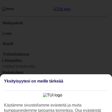
Matkapaketti
Lento
Hotelli
Yhdistelmälomat
Lähtöpaikka
Matkakohteet
Kohteet
Yksityisyytesi on meille tärkeää
Lähtöpäivä
Matkan kesto
1 viikko
Käytämme sivustollamme evästeitä ja muita
Matkustajien lukumäärä
kumppaneidemme tarjoamia toimintoja. Osa evästeistä