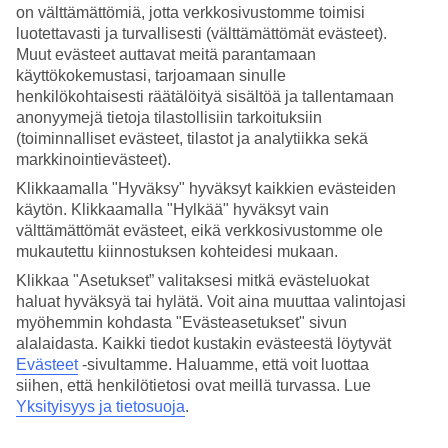
on välttämättömiä, jotta verkkosivustomme toimisi
luotettavasti ja turvallisesti (välttämättömät evästeet).
Hae
Muut evästeet auttavat meitä parantamaan
käyttökokemustasi, tarjoamaan sinulle
henkilökohtaisesti räätälöityä sisältöä ja tallentamaan
anonyymejä tietoja tilastollisiin tarkoituksiin
Olet nyt kohdassa
(toiminnalliset evästeet, tilastot ja analytiikka sekä
Etusivu
markkinointievästeet).
Matkat
Klikkaamalla "Hyväksy" hyväksyt kaikkien evästeiden
Espanja
Mallorca
käytön. Klikkaamalla "Hylkää" hyväksyt vain
Magaluf
välttämättömät evästeet, eikä verkkosivustomme ole
All Inclusive
mukautettu kiinnostuksen kohteidesi mukaan.
Klikkaa "Asetukset” valitaksesi mitkä evästeluokat
All Inclusive Magaluf
haluat hyväksyä tai hylätä. Voit aina muuttaa valintojasi
myöhemmin kohdasta "Evästeasetukset" sivun
Magalufissa lomailet mukavasti varaamalla All Inclusive -hotellin.
alalaidasta. Kaikki tiedot kustakin evästeestä löytyvät
Katso alta kaikki All Inclusive -hotellit Magalufissa.
Evästeet
-sivultamme.
Haluamme, että voit luottaa
siihen, että henkilötietosi ovat meillä turvassa. Lue
Varaa
Magalufin matka
Mallorcan lounaisosan lomakohteeseen,
Yksityisyys ja tietosuoja
.
joka houkuttelee monia nuoria juhlijoita ja rantaelämän ystäviä ja
nauti lomasta!