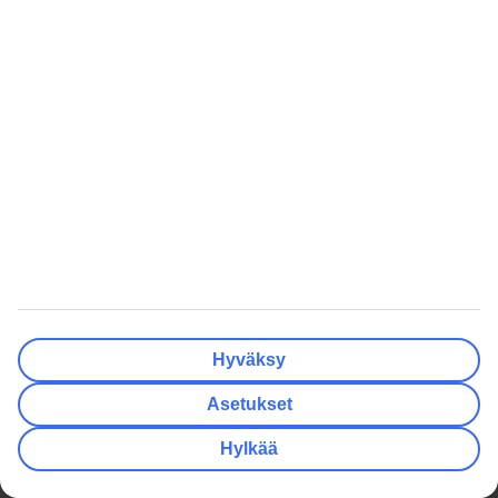
Valitettavasti tämä oli huonoin kokemuksemme hotellista.
Molempien naapurihuoneiden asukkaat olivat kovaäänisiä ja
kiroilivát ja pitivät kovaa melua yöllä. Vasta neljännen yön jälkeen
hotelli puuttui heidän käytökseensä.
Mieheni on 72-vuotias ja hyvin pettynyt hotellin hallintoon.
Mieheni toivoo korvausta, koska tämä oli huono kokemus!
Ruoka
4
/
5
29.04.2025
Mie
Mukava ja asiallinen, viimeisen yön vedenlorotus vähän ihmetytti
Viihdytysjoukot 💪
Hyväksy
4
/
5
Asetukset
15.10.2024
Me09
Hylkää
Muuten kaikki mukavasti - viihdytysjoukot ihan parasta ja hauskinta
porukkaa ikinä, kahden rakennuksen iltaohjelma valikoima oikein