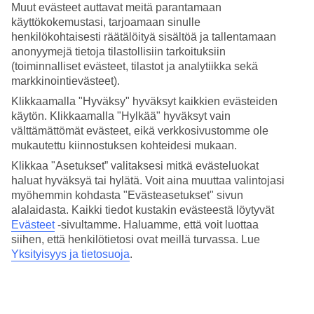
TUI SUNEO Santa Ponsa koostuu kolmesta sisarhotellista, ja
Muut evästeet auttavat meitä parantamaan
lomallasi voit nauttia kaikkien hotelliosien palveluista. Näin saat
käyttökokemustasi, tarjoamaan sinulle
enemmän valinnanvaraa ja vaihtelua lomallesi.
henkilökohtaisesti räätälöityä sisältöä ja tallentamaan
anonyymejä tietoja tilastollisiin tarkoituksiin
Uima-altaita ja rantaelämää
(toiminnalliset evästeet, tilastot ja analytiikka sekä
markkinointievästeet).
Suuntaa hotellilta suoraan alas, niin saavut Santa Ponsan
viehättävään rantapoukamaan, jonka vaalea hiekkaranta houkuttelee
Klikkaamalla "Hyväksy" hyväksyt kaikkien evästeiden
viettämään aurinkoisia lomapäiviä. Jos mieluummin rentoudut
käytön. Klikkaamalla "Hylkää" hyväksyt vain
altaalla, hotelleilla on yhteensä neljä uima-allasta, joista valita.
välttämättömät evästeet, eikä verkkosivustomme ole
Kaikissa TUI SUNEO -hotelleissamme:
mukautettu kiinnostuksen kohteidesi mukaan.
Klikkaa "Asetukset” valitaksesi mitkä evästeluokat
Useimmissa All Inclusive ja maailman makujen buffet
haluat hyväksyä tai hylätä. Voit aina muuttaa valintojasi
Aktiviteetteja koko perheelle
Englantia puhuvat aktiviteettiohjaajat
myöhemmin kohdasta "Evästeasetukset" sivun
Rento, kansainvälinen ilmapiiri
alalaidasta. Kaikki tiedot kustakin evästeestä löytyvät
Allasalue ja lastenallas
Evästeet
-sivultamme.
Haluamme, että voit luottaa
Luova leikkihuone SUNEOPlay – teemana lentokone
siihen, että henkilötietosi ovat meillä turvassa. Lue
Yksityisyys ja tietosuoja
.
... lue lisää
TUI SUNEO -hotelleista »
Huoneita : 269
Lyhyesti hotellista