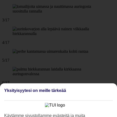
3/17
4/17
5/17
6/17
Yksityisyytesi on meille tärkeää
7/17
Käytämme sivustollamme evästeitä ja muita