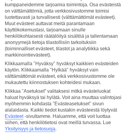
kumppaneidemme tarjoamia toimintoja. Osa evästeistä
8/17
on välttämättömiä, jotta verkkosivustomme toimisi
luotettavasti ja turvallisesti (välttämättömät evästeet).
Muut evästeet auttavat meitä parantamaan
9/17
käyttökokemustasi, tarjoamaan sinulle
henkilökohtaisesti räätälöityä sisältöä ja tallentamaan
anonyymejä tietoja tilastollisiin tarkoituksiin
(toiminnalliset evästeet, tilastot ja analytiikka sekä
10/17
markkinointievästeet).
Klikkaamalla "Hyväksy" hyväksyt kaikkien evästeiden
käytön. Klikkaamalla "Hylkää" hyväksyt vain
välttämättömät evästeet, eikä verkkosivustomme ole
11/17
mukautettu kiinnostuksen kohteidesi mukaan.
Klikkaa "Asetukset” valitaksesi mitkä evästeluokat
haluat hyväksyä tai hylätä. Voit aina muuttaa valintojasi
12/17
myöhemmin kohdasta "Evästeasetukset" sivun
alalaidasta. Kaikki tiedot kustakin evästeestä löytyvät
Evästeet
-sivultamme.
Haluamme, että voit luottaa
13/17
siihen, että henkilötietosi ovat meillä turvassa. Lue
Yksityisyys ja tietosuoja
.