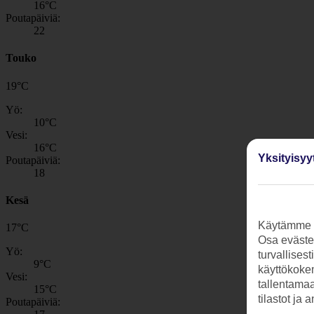
16
°C
Poutapäiviä:
22
Touko
19
°
C
Yö:
10
°C
Vesi:
16
°C
Yksityisyy
Poutapäiviä:
18
Kesä
Käytämme s
17
°
C
Osa evästei
Yö:
turvallises
9
°C
käyttökokem
Vesi:
tallentamaan
15
°C
tilastot ja 
Poutapäiviä: