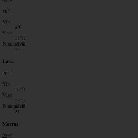
18
°
C
Yö:
9
°C
Vesi:
15
°C
Poutapäiviä:
19
Loka
20
°
C
Yö:
10
°C
Vesi:
15
°C
Poutapäiviä:
21
Marras
22
°
C