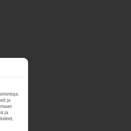
imintoja.
sti ja
tamaan
öä ja
ästeet,