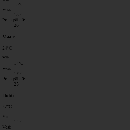
15
°C
Vesi:
18
°C
Poutapäiviä:
26
Maalis
24
°
C
Yö:
14
°C
Vesi:
17
°C
Poutapäiviä:
25
Huhti
22
°
C
Yö:
12
°C
Vesi: