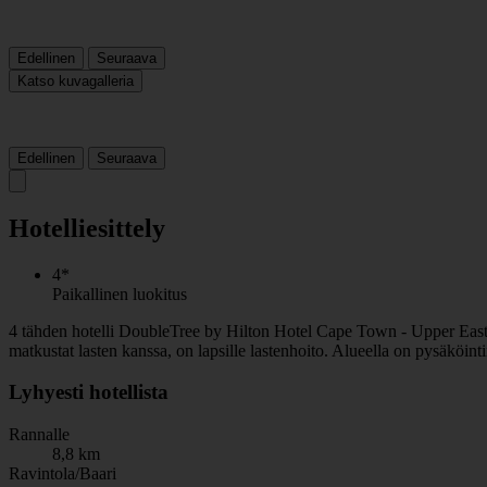
Edellinen
Seuraava
Katso kuvagalleria
Edellinen
Seuraava
Hotelliesittely
4*
Paikallinen luokitus
4 tähden hotelli DoubleTree by Hilton Hotel Cape Town - Upper Eastside
matkustat lasten kanssa, on lapsille lastenhoito. Alueella on pysäköi
Lyhyesti hotellista
Rannalle
8,8 km
Ravintola/Baari