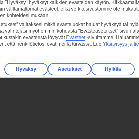
la "Hyväksy" hyväksyt kaikkien evästeiden käytön. Klikkaamall
ain välttämättömät evästeet, eikä verkkosivustomme ole mukaute
sen kohteidesi mukaan.
etukset” valitaksesi mitkä evästeluokat haluat hyväksyä tai hylät
aa valintojasi myöhemmin kohdasta "Evästeasetukset" sivun ala
ot kustakin evästeestä löytyvät
Evästeet
-sivultamme.
Haluamme, 
hen, että henkilötietosi ovat meillä turvassa. Lue
Yksityisyys ja ti
Hyväksy
Asetukset
Hylkää