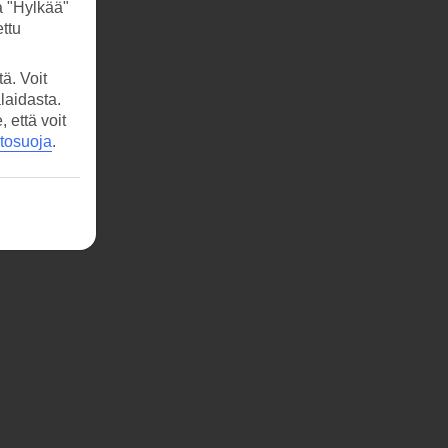
a "Hylkää"
ttu
ä. Voit
laidasta.
että voit
etosuoja
.