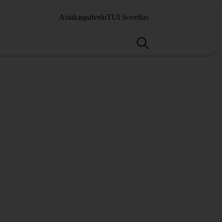
Asiakaspalvelu
TUI Sovellus