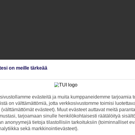
tesi on meille tärkeää
ivustollamme evästeitä ja muita kumppaneidemme tarjoamia to
stä on välttämättömiä, jotta verkkosivustomme toimisi luotettava
ti (välttämättömät evästeet). Muut evästeet auttavat meitä paran
ustasi, tarjoamaan sinulle henkilökohtaisesti räätälöityä sisält
 anonyymejä tietoja tilastollisiin tarkoituksiin (toiminnalliset ev
analytiikka sekä markkinointievästeet).