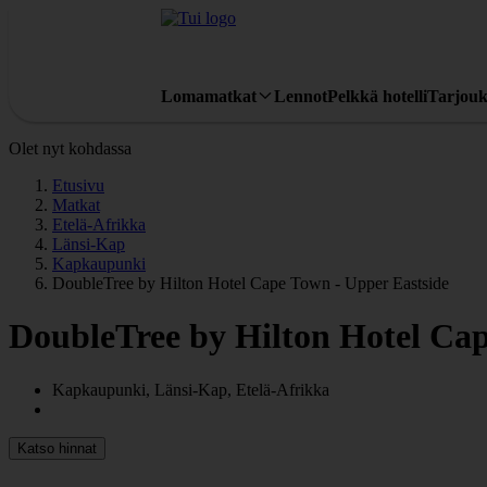
Lomamatkat
Lennot
Pelkkä hotelli
Tarjouk
Olet nyt kohdassa
Etusivu
Matkat
Etelä-Afrikka
Länsi-Kap
Kapkaupunki
DoubleTree by Hilton Hotel Cape Town - Upper Eastside
DoubleTree by Hilton Hotel Cap
Kapkaupunki, Länsi-Kap, Etelä-Afrikka
Katso hinnat