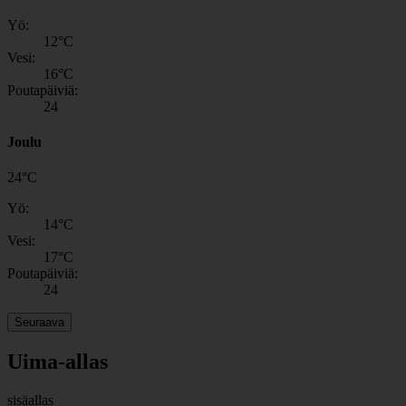
Yö:
12
°C
Vesi:
16
°C
Poutapäiviä:
24
Joulu
24
°
C
Yö:
14
°C
Vesi:
17
°C
Poutapäiviä:
24
Seuraava
Uima-allas
sisäallas