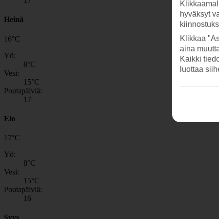
17
Klikkaamal
hyväksyt v
Heinä
kiinnostuk
Klikkaa "As
16
°
C
aina muutt
Yö:
Kaikki tied
8
°C
luottaa sii
Vesi:
15
°C
Poutapäiviä:
17
Elo
17
°
C
Yö:
8
°C
Vesi:
15
°C
Poutapäiviä:
16
Syys