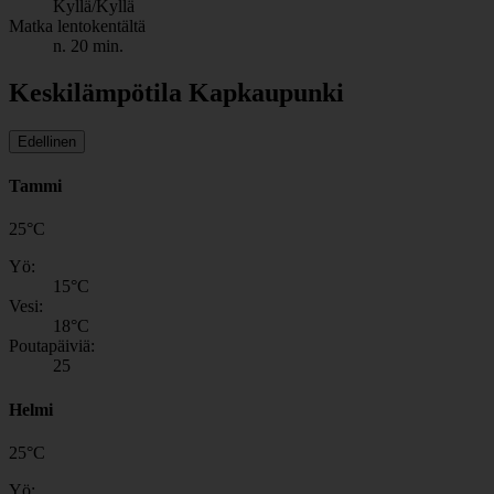
Kyllä/Kyllä
Matka lentokentältä
n. 20 min.
Keskilämpötila Kapkaupunki
Edellinen
Tammi
25
°
C
Yö:
15
°C
Vesi:
18
°C
Poutapäiviä:
25
Helmi
25
°
C
Yö: