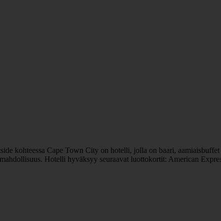
 kohteessa Cape Town City on hotelli, jolla on baari, aamiaisbuffet ja 
ntimahdollisuus. Hotelli hyväksyy seuraavat luottokortit: American Expr