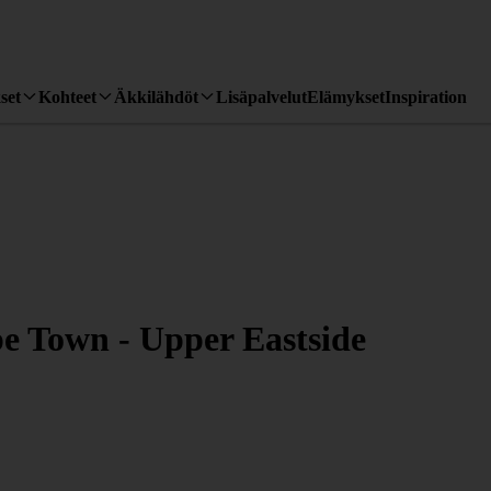
set
Kohteet
Äkkilähdöt
Lisäpalvelut
Elämykset
Inspiration
e Town - Upper Eastside