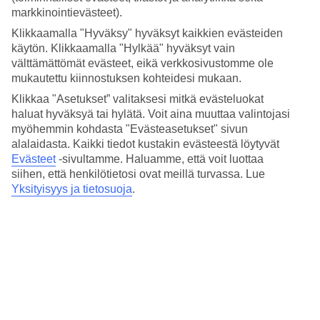
4.6/5
markkinointievästeet).
Hinta-laatusuhde
4.2/5
Klikkaamalla "Hyväksy" hyväksyt kaikkien evästeiden
käytön. Klikkaamalla "Hylkää" hyväksyt vain
Hotelliesittely
välttämättömät evästeet, eikä verkkosivustomme ole
mukautettu kiinnostuksen kohteidesi mukaan.
5*
Klikkaa "Asetukset” valitaksesi mitkä evästeluokat
Paikallinen luokitus
haluat hyväksyä tai hylätä. Voit aina muuttaa valintojasi
5 tähden hotelli 107 Dorpstraat Boutique Hotel kohteessa
myöhemmin kohdasta "Evästeasetukset" sivun
Stellenbosch on hotelli, jolla on baari, WiFi ja ravintola. Jos
alalaidasta. Kaikki tiedot kustakin evästeestä löytyvät
matkustat lasten kanssa, on lapsille lastenhoito. Alueella on
Evästeet
-sivultamme.
Haluamme, että voit luottaa
pysäköintimahdollisuus.
siihen, että henkilötietosi ovat meillä turvassa. Lue
Yksityisyys ja tietosuoja
.
Lyhyesti hotellista
Ravintola/Baari
Kyllä/Kyllä
Matka lentokentältä
n. 45 min
Keskilämpötila Stellenbosch