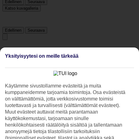
Edellinen
Seuraava
Katso kuvagalleria
Edellinen
Seuraava
Tripadvisor
Yksityisyytesi on meille tärkeää
4.4/5
Luokitus
4.4 / 5
alkaen
235 arviota
Käytämme sivustollamme evästeitä ja muita
Siisteys
kumppaneidemme tarjoamia toimintoja. Osa evästeistä
4.5/5
on välttämättömiä, jotta verkkosivustomme toimisi
Sijainti
luotettavasti ja turvallisesti (välttämättömät evästeet).
4.8/5
Muut evästeet auttavat meitä parantamaan
Huone
4.4/5
käyttökokemustasi, tarjoamaan sinulle
Palvelu
henkilökohtaisesti räätälöityä sisältöä ja tallentamaan
4.7/5
anonyymejä tietoja tilastollisiin tarkoituksiin
Nukkuminen
(toiminnalliset evästeet, tilastot ja analytiikka sekä